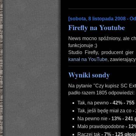
[sobota, 8 listopada 2008 - O
Firefly na Youtube
News mocno spóźniony, ale chc
funkcjonuje ;)
Studio Firefly, producent gier
kanał na YouTube
, zawierający
Wyniki sondy
Na pytanie "Czy kupisz SC Ext
padło razem 1805 odpowiedzi:
Tak, na pewno
- 42% - 755
Tak, jeśli będę miał za co
-
Na pewno nie
- 13% - 241
Mało prawdopodobne
- 12
Raczej tak
- 7% - 125 gło