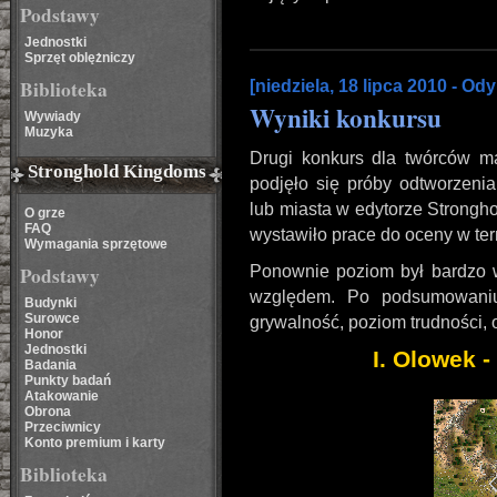
Podstawy
Jednostki
Sprzęt oblężniczy
Biblioteka
[niedziela, 18 lipca 2010 - Ody
Wyniki konkursu
Wywiady
Muzyka
Drugi konkurs dla twórców ma
Stronghold Kingdoms
podjęło się próby odtworzeni
lub miasta w edytorze Strongho
O grze
FAQ
wystawiło prace do oceny w ter
Wymagania sprzętowe
Podstawy
Ponownie poziom był bardzo
względem. Po podsumowaniu 
Budynki
Surowce
grywalność, poziom trudności,
Honor
Jednostki
I. Olowek 
Badania
Punkty badań
Atakowanie
Obrona
Przeciwnicy
Konto premium i karty
Biblioteka