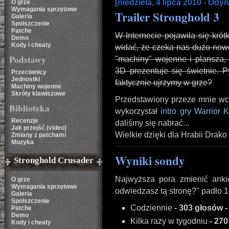
[niedziela, 4 lipca 2010 - Odyn
O grze
Wymagania sprzętowe
Trailer Stronghold 3
Galeria
Spolszczenie
Patche
W Internecie pojawiła się kró
Demo
Kody i cheaty
widać, że czeka nas dużo nowoś
Podstawy
"machiny" wojenne i plansza, 
3D prezentuje się świetnie. Py
Przeciwnicy
Jednostki
faktycznie ujrzymy w grze?
Machiny wojenne
Skróty klawiszowe
Przedstawiony przeze mnie wcze
Biblioteka
wykorzystał
intro gry Warrior 
Recenzje
daliśmy się nabrać...
Jak przejść (video)
Wielkie dzięki dla Hrabii Drako
Zmiany z patchami
Muzyka
Wyniki sondy
Stronghold Crusader
Najwyższa pora zmienić anki
O grze
Wymagania sprzętowe
odwiedzasz tą stronę?" padło 
Galeria
Spolszczenie
Codziennie
- 303 głosów 
Patche
Demo
Kilka razy w tygodniu
- 27
Kody i cheaty