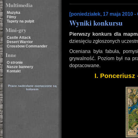
Multimedia
Muzyka
[poniedziałek, 17 maja 2010 -
Filmy
Wyniki konkursu
Tapety na pulpit
Mini-gry
Pierwszy konkurs dla map
Castle Attack
dziesięciu zgłoszonych uczestn
Desert Warrior
Crossbow Commander
Oceniana była fabuła, pomysł
Inne
grywalność. Poziom był na p
O stronie
dopracowane.
Nasze bannery
Kontakt
I. Ponceriusz
Prace nadesłane zaznaczone są
kolorem