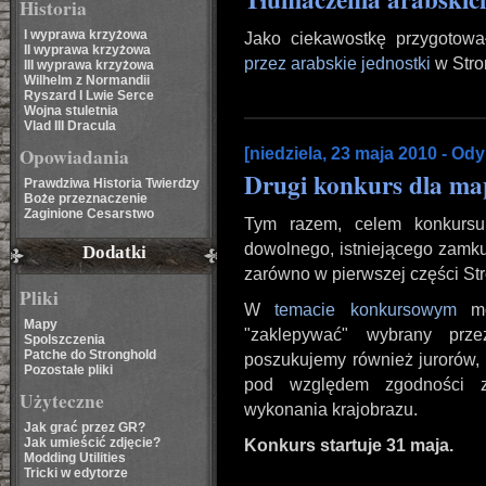
Historia
I wyprawa krzyżowa
Jako ciekawostkę przygotow
II wyprawa krzyżowa
przez arabskie jednostki
w Stro
III wyprawa krzyżowa
Wilhelm z Normandii
Ryszard I Lwie Serce
Wojna stuletnia
Vlad III Dracula
Opowiadania
[niedziela, 23 maja 2010 - Ody
Drugi konkurs dla m
Prawdziwa Historia Twierdzy
Boże przeznaczenie
Zaginione Cesarstwo
Tym razem, celem konkursu 
dowolnego, istniejącego zamku
Dodatki
zarówno w pierwszej części Str
Pliki
W
temacie konkursowym
moż
Mapy
"zaklepywać" wybrany prze
Spolszczenia
Patche do Stronghold
poszukujemy również jurorów, 
Pozostałe pliki
pod względem zgodności z
Użyteczne
wykonania krajobrazu.
Jak grać przez GR?
Jak umieścić zdjęcie?
Konkurs startuje 31 maja.
Modding Utilities
Tricki w edytorze