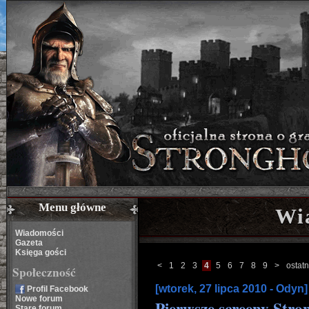
Menu główne
Wi
Wiadomości
Gazeta
Księga gości
<
1
2
3
4
5
6
7
8
9
>
ostatn
Społeczność
[wtorek, 27 lipca 2010 - Odyn]
Profil Facebook
Nowe forum
Pierwsze screeny Stro
Stare forum