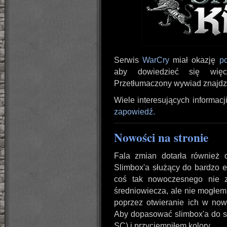
Serwis
WarCry
miał okazję
p
aby dowiedzieć się więc
Przetłumaczony wywiad znajdz
Wiele interesujących informac
zapowiedź.
Nowości na stronie
Fala zmian dotarła również 
Slimbox'a służący do bardzo e
coś tak nowoczesnego nie z
średniowiecza, ale nie mogłem 
poprzez otwieranie ich w now
Aby dopasować slimbox'a do s
SC) i przyciemniłem kolory.