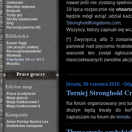
nawet jeśli nie zostaną spełni
Jednostki
Machiny wojenne
19 lipca rozpocznie się
otwarta
Budynki
Tryby gry
będzie mógł wziąć udział każd
Skróty klawiszowe
StrongholdKingdoms.com
.
FAQ
Recenzja patcha HD
Wszyscy, którzy zapisali się w
Biblioteka
(*) Zwycięzcą alfa 3 zostani
Easter Eggs
panował nad pięcioma hrabstwa
Jak przejść (video)
Recenzje/zapowiedzi
warunek ten został ogłoszo
Wywiady
nieoczekiwanych zwrotów akcji
Pojedynek SH vs SH C
Muzyka
Prace graczy
[środa, 30 czerwca 2010 - Od
Edytor map
Turniej Stronghold C
Prace w edytorze
Mapy graczy
Mapy konkursowe I
Na forum organizowany jest tu
Mapy konkursowe II
drużyn będą trwały do końc
Kampanie
zapraszam na forum do
tematu
Amor Patriae Nostra Lex
Dodatkowa kampania
Tłumaczenia arabskic