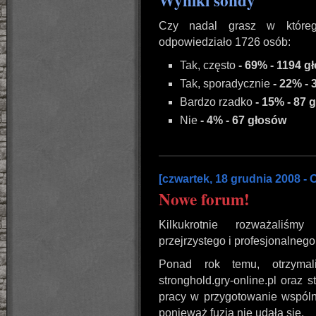
Wyniki sondy
Czy nadal grasz w które
odpowiedziało 1726 osób:
Tak, często
- 69% - 1194 g
Tak, sporadycznie
- 22% -
Bardzo rzadko
- 15% - 87 
Nie
- 4% - 67 głosów
[czwartek, 18 grudnia 2008 - 
Nowe forum!
Kilkukrotnie rozważaliśmy
przejrzystego i profesjonalnego
Ponad rok temu, otrzymal
stronghold.gry-online.pl oraz 
pracy w przygotowanie wspólne
ponieważ fuzja nie udała się.