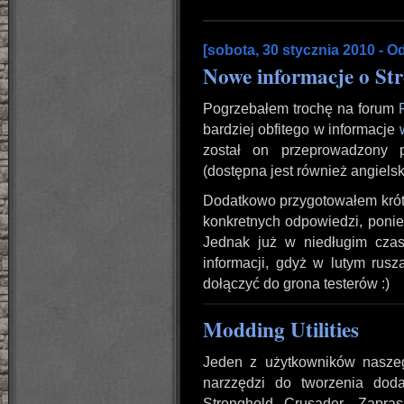
[sobota, 30 stycznia 2010 - O
Nowe informacje o St
Pogrzebałem trochę na forum
bardziej obfitego w informacje
został on przeprowadzony 
(dostępna jest również angielsk
Dodatkowo przygotowałem krót
konkretnych odpowiedzi, poniew
Jednak już w niedługim cza
informacji, gdyż w lutym rusz
dołączyć do grona testerów :)
Modding Utilities
Jeden z użytkowników naszego
narzzędzi do tworzenia dod
Stronghold Crusader. Zapr