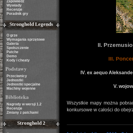
Zapowiedź
Wywiady
Recenzje
Poradnik gry
Stronghold Legends
O grze
Wymagania sprzętowe
Galeria
II. Przemusi
Spolszczenie
Patche
Demo
III. Ponc
Kody i cheaty
Podstawy
IV. ex aequo Aleksander
Przeciwnicy
Jednostki
Jednostki specjalne
V. wojow
Machiny wojenne
Biblioteka
Wszystkie mapy można pobrać
Nagrody w wersji 1.2
Recenzje
konkursowe w całości do obej
Zmiany z patchami
Stronghold 2