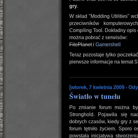
gry
.
W skład "Modding Utilities" w
przeciwników komputerowy
Compiling Tool. Dokładny opis 
można pobrać z serwisów:
FilePlanet
i
Gamershell
Teraz pozostaje tylko poczeka
pierwsze informacje na temat S
[wtorek, 7 kwietnia 2009 - Od
Światło w tunelu
Po zmianie forum można by
Stronghold. Pojawiła się na
dobrych czasów, kiedy gry z se
forum tętniło życiem. Sporo 
powstała inicjatywa stworzeni