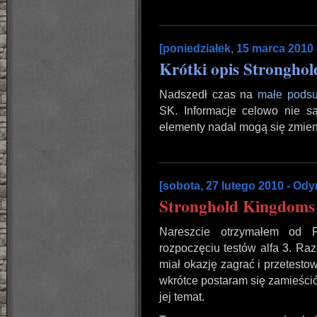
[poniedziałek, 15 marca 2010
Krótki opis Strongho
Nadszedł czas na
małe pods
SK. Informacje celowo nie s
elementy nadal mogą się zmien
[sobota, 27 lutego 2010 - Ody
Stronghold Kingdoms 
Nareszcie otrzymałem od Fi
rozpoczęciu testów alfa 3. Ra
miał okazję zagrać i przetest
wkrótce postaram się zamieścić 
jej temat.