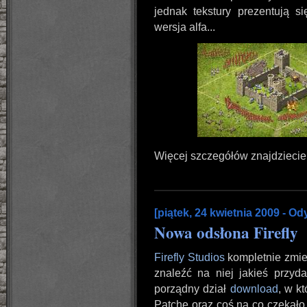
jednak tekstury prezentują s
wersja alfa...
Więcej szczegółów znajdziecie
[piątek, 24 kwietnia 2009 - Od
Nowa odsłona Firefly
Firefly Studios
kompletnie zmien
znaleźć na niej jakieś przyda
porządny dział
download
, w k
Patche oraz coś na co czekało