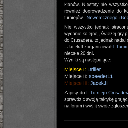
klanów. Niestety nie wszystk
również doprowadzenie do k
turniejów -
Noworocznego
i
Bo
Nie wszystko jednak stracon
wydanie kolejnej, świeżej gry p
do Crusadera, to jednak nadal 
- JacekJI zorganizował
I Turni
niecałe 20 dni.
Wyniki są następujące:
Miejsce I:
Driller
Miejsce II:
speeder11
Miejsce III:
JacekJI
Zapisy do
II Turnieju Crusader
sprawdzić swoją taktykę grają
na forum i wyślij swoje zgłosze