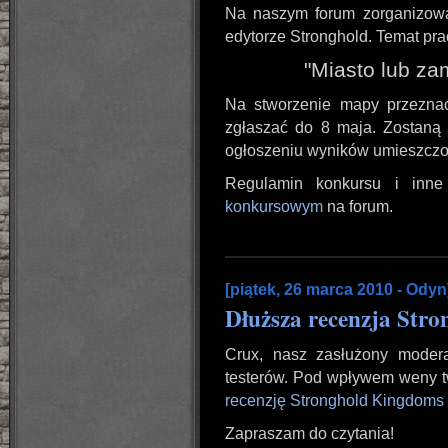
Na naszym forum zorganizow
edytorze Stronghold. Temat prac
"Miasto lub z
Na stworzenie mapy przezna
zgłaszać do 8 maja. Zostaną 
ogłoszeniu wyników umieszczon
Regulamin konkursu i inn
konkursowym
na forum.
[piątek, 26 marca 2010 - Odyn
Dłuższa recenzja Str
Crux, nasz zasłużony modera
testerów. Pod wpływem weny tw
recenzję Stronghold Kingdoms
Zapraszam do czytania!