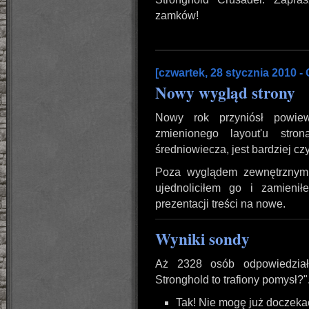
zamków!
[czwartek, 28 stycznia 2010 -
Nowy wygląd strony
Nowy rok przyniósł powie
zmienionego layout'u str
średniowiecza, jest bardziej czy
Poza wyglądem zewnętrznym
ujednoliciłem go i zamienił
prezentacji treści na nowe.
Wyniki sondy
Aż 2328 osób odpowiedzia
Stronghold to trafiony pomysł?"
Tak! Nie mogę już doczekać