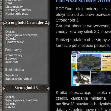
Czat
Lista graczy
PCGZine, elektroniczne cza
Ranking mistrzów
Nadsyłanie prac!
otrzymało od autorów pierwsze
Stronghold 3.
Stronghold Crusader 2
Gra jest obecnie we wczesnej 
zmodyfikowany silnik 3D, nowe 
O grze
Wymagania sprzętowe
Galeria
Poniżej dodałem obie strony z 
Spolszczenie
formacie pdf możecie pobrać
tu
Podstawy
Przeciwnicy
Budynki
Jednostki
Biblioteka
Wywiady
Jak przejść (video)
Stronghold 3
Krótko streszczając - czeka
O grze
części, kampania militarna 
Wymagania sprzętowe
możliwość stawiania budynków
Galeria
Patche
dający zupełnie nowe możliwości