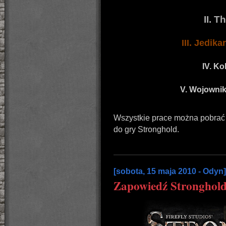
II. T
III. Jedika
IV. Ko
V. Wojownik
Wszystkie prace można pobrać
do gry Stronghold.
[sobota, 15 maja 2010 - Odyn]
Zapowiedź Stronghold