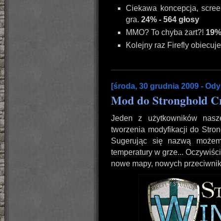
Ciekawa koncepcja, scree
gra.
24% - 564 głosy
MMO? To chyba żart?!
19% 
Kolejny raz Firefly obiecuje
[środa, 30 grudnia 2009 - Ody
Mod do Stronghold C
Jeden z użytkowników nas
tworzenia modyfikacji do Stro
Sugerując się nazwą możem
temperatury w grze... Oczywi
nowe mapy, nowych przeciwnik