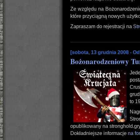
Ze względu na Bożonarodzenio
które przyciągną nowych użyt
Zapraszam do rejestracji na
St
[sobota, 13 grudnia 2008 - Od
Bożonarodzeniowy Tur
Jed
post
Cru
grud
to 1
Nagr
Stro
opublikowany na stronghold.gry
Dokładniejsze informacje
na fo