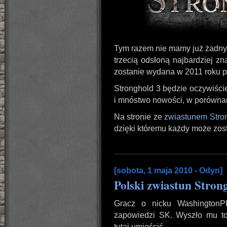
Tym razem nie mamy już żadny
trzecią odsłoną najbardziej zna
zostanie wydana w 2011 roku p
Stronghold 3 będzie oczywiście
i mnóstwo nowości, w porównan
Na stronie ze
zwiastunem Stro
dzięki któremu każdy może zos
[sobota, 1 maja 2010 - Odyn]
Polski zwiastun Stro
Gracz o nicku WashingtonPL
zapowiedzi SK. Wyszło mu to
tutaj umieścić.