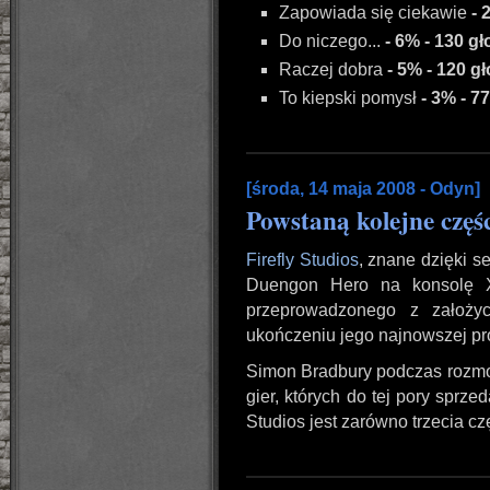
Zapowiada się ciekawie
- 
Do niczego...
- 6% - 130 g
Raczej dobra
- 5% - 120 g
To kiepski pomysł
- 3% - 7
[środa, 14 maja 2008 - Odyn]
Powstaną kolejne częś
Firefly Studios
, znane dzięki s
Duengon Hero na konsolę
przeprowadzonego z założyc
ukończeniu jego najnowszej pro
Simon Bradbury podczas rozmow
gier, których do tej pory sprze
Studios jest zarówno trzecia cz