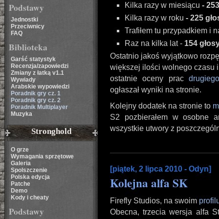
Kilka razy w miesiącu
- 25
Podstawy
Kilka razy w roku
- 225 gł
Jednostki
Przeciwnicy
Trafiłem tu przypadkiem i
FAQ
Raz na kilka lat -
154 głosy
Biblioteka
Ostatnio jakoś wyjątkowo rozpę
Garść statystyk
Recenzja/zapowiedzi
większej ilości wolnego czasu i
Zmiany z łatką v1.1
ostatnie oceny prac
drugieg
Wywiady
Arabskie wypowiedzi
ogłaszał wyniki na stronie.
Poradnik gry cz. 1
Poradnik gry cz. 2
Kolejny dodatek na stronie to
m
Poradnik Multiplayer
Muzyka
S2 pozbierałem w osobne ar
wszystkie utwory z poszczegól
Stronghold
O grze
Wymagania sprzętowe
Galeria
[piątek, 2 lipca 2010 - Odyn]
Spolszczenie
Polska edycja
Kolejna alfa SK
Patche
Demo
Kody i cheaty
Firefly Studios, na swoim
profi
Podstawy
Obecna, trzecia wersja alfa S