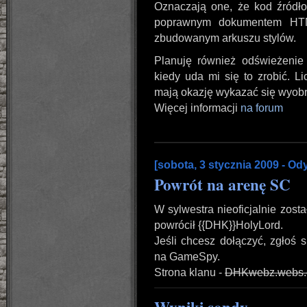
Oznaczają one, że kod źródłow
poprawnym dokumentem HTM
zbudowanym arkuszu stylów.
Planuję również odświeżenie
kiedy uda mi się to zrobić. L
mają okazję wykazać się wyobra
Więcej informacji
na forum
[sobota, 3 stycznia 2009 - Od
Powrót na arenę SC
W sylwestra nieoficjalnie zost
powrócił {{DHK}}HolyLord.
Jeśli chcesz dołączyć, zgłoś 
na GameSpy.
Strona klanu -
DHKwebz.webs