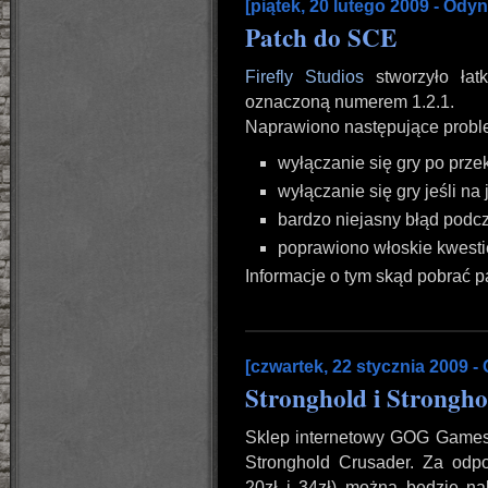
[piątek, 20 lutego 2009 - Odyn
Patch do SCE
Firefly Studios
stworzyło łat
oznaczoną numerem 1.2.1.
Naprawiono następujące probl
wyłączanie się gry po prze
wyłączanie się gry jeśli na
bardzo niejasny błąd podcz
poprawiono włoskie kwest
Informacje o tym skąd pobrać p
[czwartek, 22 stycznia 2009 -
Stronghold i Strongh
Sklep internetowy GOG Games 
Stronghold Crusader. Za odpo
20zł i 34zł) można będzie na