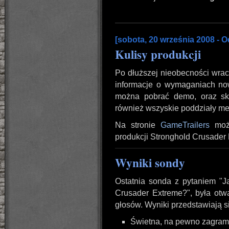
[sobota, 20 września 2008 - 
Kulisy produkcji
Po dłuższej nieobecności wrac
informacje o wymaganiach now
można pobrać demo, oraz sk
również wszyskie poddziały me
Na stronie
GameTrailers
możn
produkcji Stronghold Crusader
Wyniki sondy
Ostatnia sonda z pytaniem "J
Crusader Extreme?", była otw
głosów. Wyniki przedstawiają s
Świetna, na pewno zagra