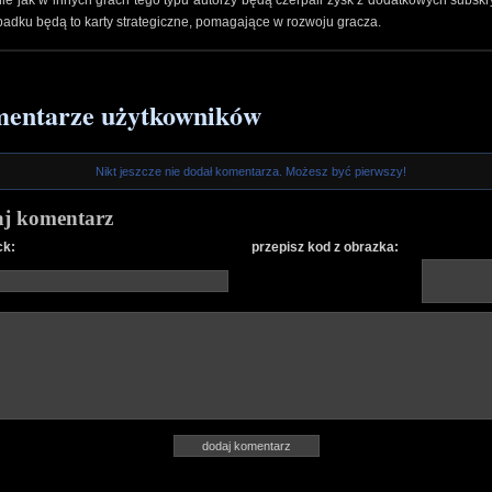
e jak w innych grach tego typu autorzy będą czerpali zysk z dodatkowych subskr
adku będą to karty strategiczne, pomagające w rozwoju gracza.
entarze użytkowników
Nikt jeszcze nie dodał komentarza. Możesz być pierwszy!
j komentarz
ck:
przepisz kod z obrazka: