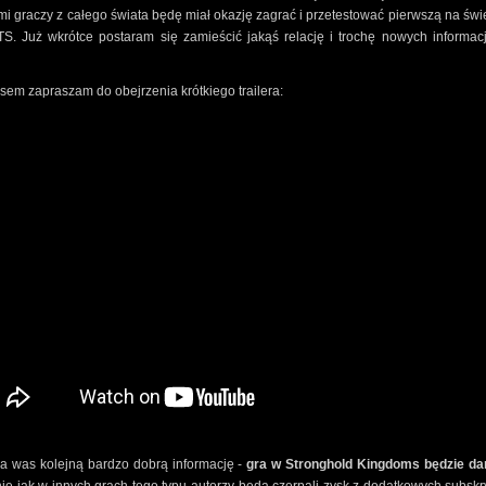
mi graczy z całego świata będę miał okazję zagrać i przetestować pierwszą na świ
. Już wkrótce postaram się zamieścić jakąś relację i trochę nowych informacji
em zapraszam do obejrzenia krótkiego trailera:
a was kolejną bardzo dobrą informację -
gra w Stronghold Kingdoms będzie d