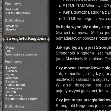
Podstawy
512Mb RAM Windows XP (1
Jednostki
Karta graficzna zgodna z D
Sprzęt oblężniczy
150 Mb wolnego miejsca n
Biblioteka
Wywiady
Ile będą wynosiły opłaty za g
Muzyka
Gra jest darmowa. Można jedn
Stronghold Kingdoms
pomagających podczas rozgryw
Jakiego typu grą jest Stron
O grze
FAQ
Stronghold Kingdoms jest mult
Wymagania sprzętowe
(ang. Massively Multiplayer On
Podstawy
Budynki
Czy można komunikować się z
Surowce
Tak, komunikacja między grac
Honor
Jednostki
możliwość zakładania sojuszy o
Badania
W grze dostępny jest sys
Punkty badań
Atakowanie
pojedynczymi graczami, lub w g
Obrona
Przeciwnicy
Konto premium i karty
Czy jest to gra przeglądarko
Biblioteka
Stronghold Kingdoms jest okre