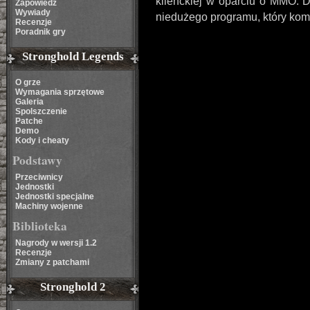
klienckiej w oparciu o MMO. D
Zapowiedź
Wywiady
niedużego programu, który kom
Recenzje
Poradnik gry
Stronghold Legends
O grze
Wymagania sprzętowe
Galeria
Spolszczenie
Patche
Demo
Kody i cheaty
Podstawy
Przeciwnicy
Jednostki
Jednostki specjalne
Machiny wojenne
Biblioteka
Nagrody w wersji 1.2
Recenzje
Zmiany z patchami
Stronghold 2