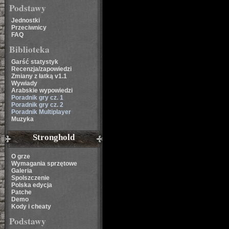
Podstawy
Jednostki
Przeciwnicy
FAQ
Biblioteka
Garść statystyk
Recenzja/zapowiedzi
Zmiany z łatką v1.1
Wywiady
Arabskie wypowiedzi
Poradnik gry cz. 1
Poradnik gry cz. 2
Poradnik Multiplayer
Muzyka
Stronghold
O grze
Wymagania sprzętowe
Galeria
Spolszczenie
Polska edycja
Patche
Demo
Kody i cheaty
Podstawy