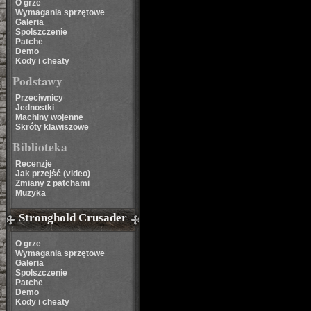
O grze
Wymagania sprzętowe
Galeria
Spolszczenie
Patche
Demo
Kody i cheaty
Podstawy
Przeciwnicy
Jednostki
Machiny wojenne
Skróty klawiszowe
Biblioteka
Recenzje
Jak przejść (video)
Zmiany z patchami
Muzyka
Stronghold Crusader
O grze
Wymagania sprzętowe
Galeria
Spolszczenie
Patche
Demo
Kody i cheaty