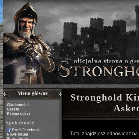
Menu główne
Stronghold Ki
Wiadomości
Aske
Gazeta
Księga gości
Społeczność
Profil Facebook
Tutaj znajdziesz odpowiedź na 
Nowe forum
Stare forum