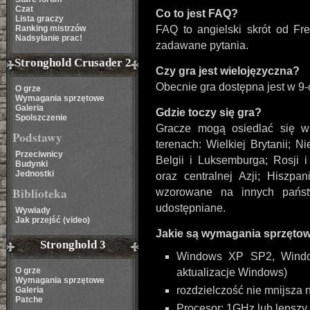
Czat
Co to jest FAQ?
Lista graczy
Ranking mistrzów
FAQ to angielski skrót od Fre
Nadsyłanie prac!
zadawane pytania.
Stronghold Crusader 2
Czy gra jest wielojęzyczna?
Obecnie gra dostępna jest w 9-
O grze
Wymagania sprzętowe
Galeria
Gdzie toczy się gra?
Spolszczenie
Gracze mogą osiedlać się 
Podstawy
terenach: Wielkiej Brytanii; Ni
Przeciwnicy
Belgii i Luksemburga; Rosji 
Budynki
Jednostki
oraz centralnej Azji; Hiszpani
Biblioteka
wzorowane na innych pańs
udostępniane.
Wywiady
Jak przejść (video)
Jakie są wymagania sprzęto
Stronghold 3
Windows XP SP2, Windo
O grze
aktualizacje Windows)
Wymagania sprzętowe
rozdzielczość nie mnijsza
Galeria
Patche
Procesor: 1GHz lub lepszy