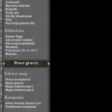
Jednostki
Machiny wojenne
Budynki
Tryby gry
Skróty klawiszowe
FAQ
Recenzja patcha HD
Biblioteka
Easter Eggs
Jak przejść (video)
Recenzje/zapowiedzi
Wywiady
Pojedynek SH vs SH C
Muzyka
Prace graczy
Edytor map
Prace w edytorze
Mapy graczy
Mapy konkursowe I
Mapy konkursowe II
Kampanie
Amor Patriae Nostra Lex
Dodatkowa kampania