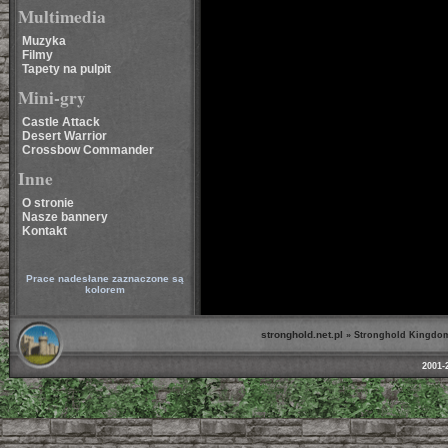
Multimedia
Muzyka
Filmy
Tapety na pulpit
Mini-gry
Castle Attack
Desert Warrior
Crossbow Commander
Inne
O stronie
Nasze bannery
Kontakt
Prace nadesłane zaznaczone są
kolorem
stronghold.net.pl
»
Stronghold Kingdo
2001-