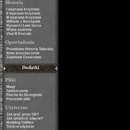
Historia
I wyprawa krzyżowa
II wyprawa krzyżowa
III wyprawa krzyżowa
Wilhelm z Normandii
Ryszard I Lwie Serce
Wojna stuletnia
Vlad III Dracula
Opowiadania
Prawdziwa Historia Twierdzy
Boże przeznaczenie
Zaginione Cesarstwo
Dodatki
Pliki
Mapy
Spolszczenia
Patche do Stronghold
Pozostałe pliki
Użyteczne
Jak grać przez GR?
Jak umieścić zdjęcie?
Modding Utilities
Tricki w edytorze