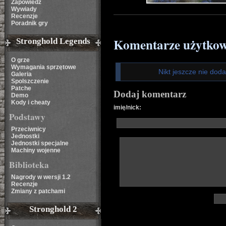
Zapowiedź
Wywiady
Recenzje
Poradnik gry
Komentarze użytko
Stronghold Legends
O grze
Wymagania sprzętowe
Nikt jeszcze nie dod
Galeria
Spolszczenie
Patche
Dodaj komentarz
Demo
Kody i cheaty
imię/nick:
Podstawy
Przeciwnicy
Jednostki
Jednostki specjalne
Machiny wojenne
Biblioteka
Nagrody w wersji 1.2
Recenzje
Zmiany z patchami
Stronghold 2