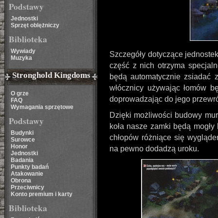
Podstawy
Jednostki
Sprzęt oblężniczy
Biblioteka
Wywiady
Szczegóły dotyczące jednostek
Muzyka
część z nich otrzyma specjaln
Stronghold Kingdoms
będą automatycznie zsiadać z
włócznicy używając łomów b
O grze
doprowadzając do jego przewr
FAQ
Wymagania sprzętowe
Dzięki możliwości budowy mur
Podstawy
koła nasze zamki będą mogły 
Budynki
chłopów różniące się wyglądem
Surowce
Honor
na pewno dodadzą uroku.
Jednostki
Badania
Punkty badań
Atakowanie
Obrona
Przeciwnicy
Konto premium i karty
Biblioteka