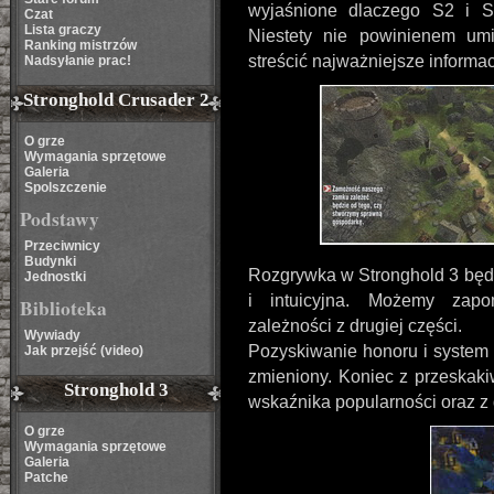
wyjaśnione dlaczego S2 i S
Czat
Lista graczy
Niestety nie powinienem um
Ranking mistrzów
streścić najważniejsze informac
Nadsyłanie prac!
Stronghold Crusader 2
O grze
Wymagania sprzętowe
Galeria
Spolszczenie
Podstawy
Przeciwnicy
Budynki
Rozgrywka w Stronghold 3 będz
Jednostki
i intuicyjna. Możemy zap
Biblioteka
zależności z drugiej części.
Wywiady
Pozyskiwanie honoru i system
Jak przejść (video)
zmieniony. Koniec z przeskak
Stronghold 3
wskaźnika popularności oraz z
O grze
Wymagania sprzętowe
Galeria
Patche