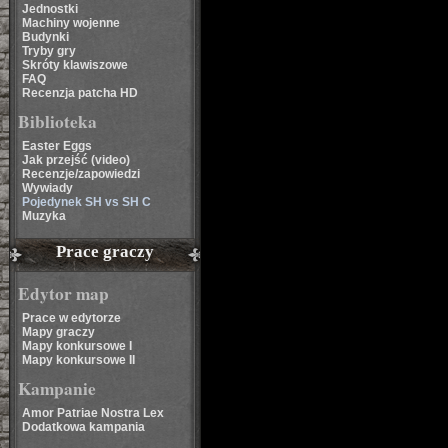
Jednostki
Machiny wojenne
Budynki
Tryby gry
Skróty klawiszowe
FAQ
Recenzja patcha HD
Biblioteka
Easter Eggs
Jak przejść (video)
Recenzje/zapowiedzi
Wywiady
Pojedynek SH vs SH C
Muzyka
Prace graczy
Edytor map
Prace w edytorze
Mapy graczy
Mapy konkursowe I
Mapy konkursowe II
Kampanie
Amor Patriae Nostra Lex
Dodatkowa kampania