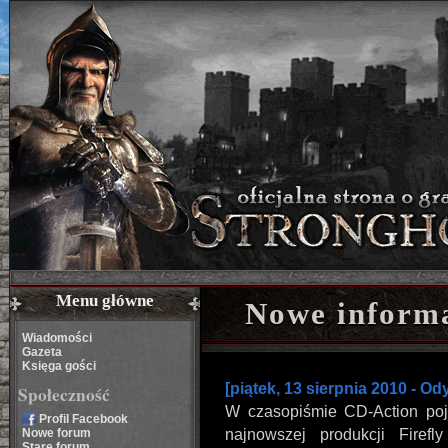
Menu główne
Nowe informa
Wiadomości
Gazeta
Księga gości
[piątek, 13 sierpnia 2010 - Od
Społeczność
W czasopiśmie CD-Action pojaw
Profil Facebook
Nowe forum
najnowszej produkcji Firef
Stare forum