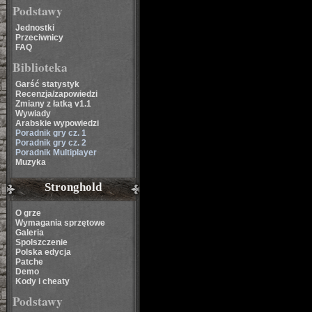
Podstawy
Jednostki
Przeciwnicy
FAQ
Biblioteka
Garść statystyk
Recenzja/zapowiedzi
Zmiany z łatką v1.1
Wywiady
Arabskie wypowiedzi
Poradnik gry cz. 1
Poradnik gry cz. 2
Poradnik Multiplayer
Muzyka
Stronghold
O grze
Wymagania sprzętowe
Galeria
Spolszczenie
Polska edycja
Patche
Demo
Kody i cheaty
Podstawy