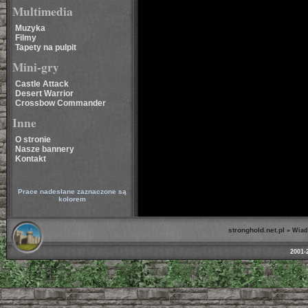
Multimedia
Muzyka
Filmy
Tapety na pulpit
Mini-gry
Castle Attack
Desert Warrior
Crossbow Commander
Inne
O stronie
Nasze bannery
Kontakt
Prace nadesłane zaznaczone są
kolorem
stronghold.net.pl
»
Wiad
2001-