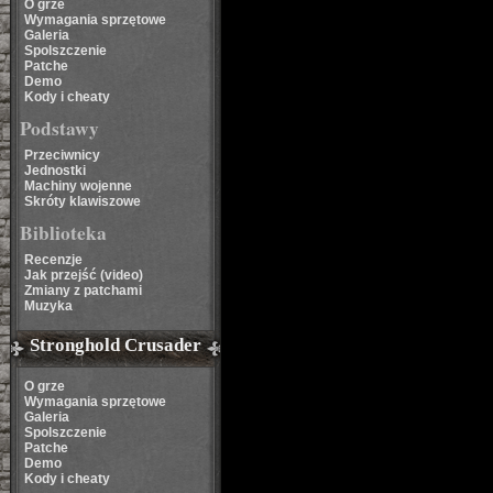
O grze
Wymagania sprzętowe
Galeria
Spolszczenie
Patche
Demo
Kody i cheaty
Podstawy
Przeciwnicy
Jednostki
Machiny wojenne
Skróty klawiszowe
Biblioteka
Recenzje
Jak przejść (video)
Zmiany z patchami
Muzyka
Stronghold Crusader
O grze
Wymagania sprzętowe
Galeria
Spolszczenie
Patche
Demo
Kody i cheaty