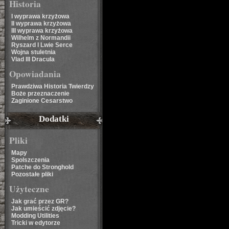
Historia
I wyprawa krzyżowa
II wyprawa krzyżowa
III wyprawa krzyżowa
Wilhelm z Normandii
Ryszard I Lwie Serce
Wojna stuletnia
Vlad III Dracula
Opowiadania
Prawdziwa Historia Twierdzy
Boże przeznaczenie
Zaginione Cesarstwo
Dodatki
Pliki
Mapy
Spolszczenia
Patche do Stronghold
Pozostałe pliki
Użyteczne
Jak grać przez GR?
Jak umieścić zdjęcie?
Modding Utilities
Tricki w edytorze