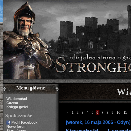
Menu główne
Wi
Wiadomości
Gazeta
Księga gości
<
1
2
3
4
5
6
7
8
9
10
11
Społeczność
[wtorek, 16 maja 2006 - Odyn]
Profil Facebook
Nowe forum
Stronghold Lege
Stare forum