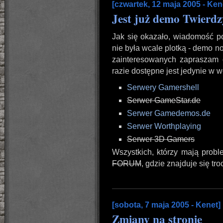
[czwartek, 12 maja 2005 - Ken
Jest już demo Twierdzy
Jak się okazało, wiadomość 
nie była wcale plotką - demo n
zainteresowanych zapraszam 
razie dostępne jest jedynie w we
Serwery Gamershell
Serwer GameStar.de
Serwer Gamedemos.de
Serwer Worthplaying
Serwer 3D Gamers
Wszystkich, którzy mają prob
FORUM
, gdzie znajduje się tr
[sobota, 7 maja 2005 - Kenet]
Zmiany na stronie