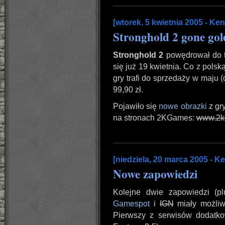
[wtorek, 5 kwietnia 2005 - Ken
Stronghold 2 gone gol
Stronghold 2
powędrował do t
się już 19 kwietnia. Co z pol
gry trafi do sprzedaży w maju (
99,90 zł.
Pojawiło się
nowe obrazki
z gr
na stronach 2KGames:
www.2k
[niedziela, 20 marca 2005 - Ke
Nowe zapowiedzi
Kolejne dwie zapowiedzi (p
Gamespot
i
IGN
miały możliw
Pierwszy z serwisów dodatk