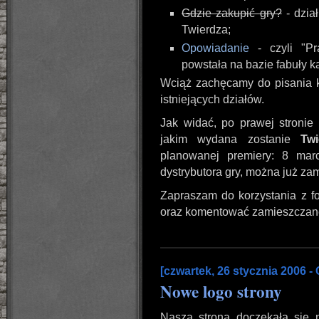
Gdzie zakupić gry?
- dział
Twierdza;
Opowiadanie
- czyli "Pr
powstała na bazie fabuły k
Wciąż zachęcamy do pisania k
istniejących działów.
Jak widać, po prawej stronie
jakim wydana zostanie
Twi
planowanej premiery: 8 mar
dystrybutora gry, można już z
Zapraszam do korzystania z f
oraz komentować zamieszczane
[czwartek, 26 stycznia 2006 -
Nowe logo strony
Nasza strona doczekała się