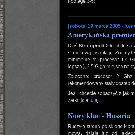
Footage 3-5).
[sobota, 19 marca 2005 - Kene
Amerykańska premier
Dziś
Stronghold 2
trafił do s
stronicową instrukcję. Znamy t
minimalne to: procesor 1.4
lepsza ), 2.5 Giga miejsca na d
Zalecane: procesor 2 Ghz
rekomendowany stały dostęp do 
Jeśli chcecie zobaczyć z jakim
zerknijcie
tutaj
.
Nowy klan - Husaria
Ruszyła strona polskiego klanu
mowa, działa już od jakieg