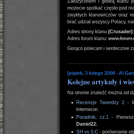
Założycielem i głową klanu je
możecie spotkać często pod ni
zwykłych klanowiczów oraz re
brać udział wszyscy Polacy, na
Adres strony klanu
{Crusader}
Adres forum klanu:
www.forum.c
Gorąco polecam i serdecznie 
[piątek, 3 lutego 2006 - Al Ga
Kolejne artykuły i wie
Na stronie znaleźć można od dz
Recenzje Twierdzy 2
- l
Internecie;
Poradnik, cz.1
- Pierwsza
Daniel22
;
SH vs S:C
- porównanie ob