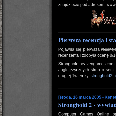
znajdziecie pod adresem:
www.
Pierwsza recenzja i st
Pojawiła się pierwsza
recenzj
recenzenta i zdobyła ocenę 8/1
Stronghold.heavengames.com
anglojęzycznych stron o serii
drugiej Twierdzy:
stronghold2
[środa, 16 marca 2005 - Kenet
Stronghold 2 - wywi
Computer Games Online o