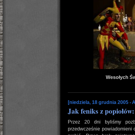
Wesołych Św
[niedziela, 18 grudnia 2005 -
Jak feniks z popiołów
Przez 20 dni byliśmy pozba
przedwcześnie powiadomieni o 