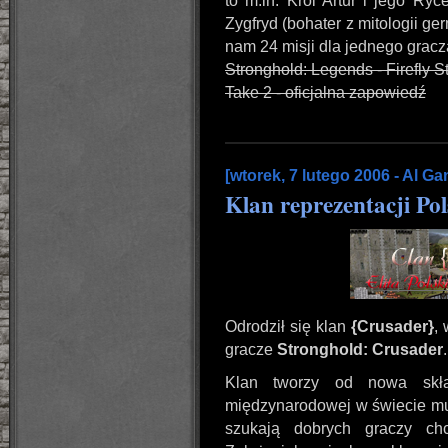
to m.in. Król Artur i jego Ry
Zygfryd (bohater z mitologii ge
nam 24 misji dla jednego gracz
Stronghold: Legends - Firefly S
Take 2 - oficjalna zapowiedź
[wtorek, 7 lutego 2006 - Al G
Klan reprezentacji Po
Odrodził się klan
{Crusader}
,
gracze
Stronghold: Crusader
.
Klan tworzy od nowa skła
międzynarodowej w świecie mul
szukają dobrych graczy chc