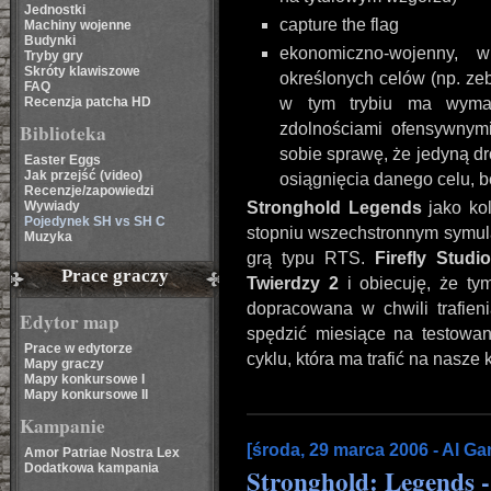
Jednostki
capture the flag
Machiny wojenne
Budynki
ekonomiczno-wojenny, 
Tryby gry
Skróty klawiszowe
określonych celów (np. zeb
FAQ
Recenzja patcha HD
w tym trybiu ma wyma
Biblioteka
zdolnościami ofensywnymi
sobie sprawę, że jedyną d
Easter Eggs
Jak przejść (video)
osiągnięcia danego celu, 
Recenzje/zapowiedzi
Wywiady
Stronghold Legends
jako kol
Pojedynek SH vs SH C
stopniu wszechstronnym symula
Muzyka
grą typu RTS.
Firefly Studi
Prace graczy
Twierdzy 2
i obiecuję, że ty
dopracowana w chwili trafien
Edytor map
spędzić miesiące na testowa
Prace w edytorze
cyklu, która ma trafić na nasze
Mapy graczy
Mapy konkursowe I
Mapy konkursowe II
Kampanie
[środa, 29 marca 2006 - Al G
Amor Patriae Nostra Lex
Dodatkowa kampania
Stronghold: Legends -