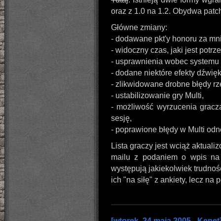
oraz z 1.0 na 1.2. Obydwa patc
Główne zmiany:
- dodawane pkt'y honoru za mni
- widoczny czas, jaki jest potrze
- usprawnienia wobec systemu 
- dodane niektóre efekty dźwię
- zlikwidowane drobne błędy r
- ustabilizowanie gry Multi,
- możliwość wyrzucenia gracza
sesję,
- poprawione błędy w Multi od
Lista graczy jest wciąż aktuali
mailu z podaniem o wpis na 
występują jakiekolwiek trudno
ich "na siłę" z ankiety, lecz n
[wtorek, 24 maja 2005 - Kenet