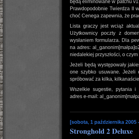
będą eliminowane w patchu v1.3,
Prawdopodobnie Twierdza II w 
choć Cenega zapewnia, że pra
Lista graczy jest wciąż aktu
Użytkownicy poczty z domen
wysłaniem formularza. Dla pe
na adres: al_ganonim[małpa]o2
niedalekiej przyszłości, o czy
Jeżeli będą występowały jakie
one szybko usuwane. Jeżeli d
spróbować za kilka, kilkanaście
Wszelkie sugestie, pytania 
adres e-mail: al_ganonim[małp
[sobota, 1 października 2005 
Stronghold 2 Deluxe