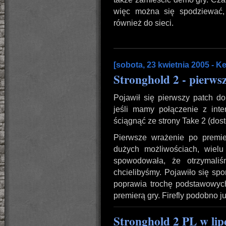
więc można się spodziewać, 
również do sieci.
[sobota, 23 kwietnia 2005 - K
Stronghold 2 - pierwszy
Pojawił się pierwszy patch do
jeśli mamy połączenie z int
ściągnąć ze strony Take 2 (dost
Pierwsze wrażenie po premi
dużych możliwościach, wielu
spowodowała, że otrzymaliś
chcielibyśmy. Pojawiło się sp
poprawia trochę podstawowych 
premierą gry. Firefly podobno 
Stronghold 2 PL w lip