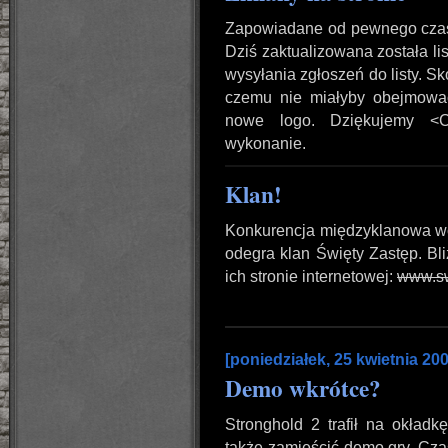
Zapowiadane od pewnego czasu 
Dziś zaktualizowana została li
wysyłania zgłoszeń do listy. Sk
czemu nie miałyby obejmowa
nowe logo. Dziękujemy <C
wykonanie.
Klan!
Konkurencja międzyklanowa wci
odegra klan Święty Zastęp. Bl
ich stronie internetowej:
www.sw
[poniedziałek, 25 kwietnia 200
Demo wkrótce?
Stronghold 2 trafił na okład
także zamieścić demo gry. Czas