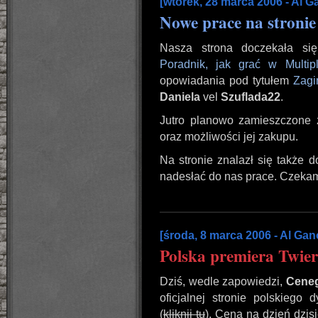
[wtorek, 28 marca 2006 - Al 
Nowe prace na stronie
Nasza strona doczekała się 
Poradnik, jak grać w Multipl
opowiadania pod tytułem
Zagi
Daniela
vel
Szuflada22
.
Jutro planowo zamieszczone z
oraz możliwości jej zakupu.
Na stronie znalazł się także d
nadesłać do nas prace. Czekam
[środa, 8 marca 2006 - Al Ga
Polska premiera Twier
Dziś, wedle zapowiedzi,
Cene
oficjalnej stronie polskiego
(
kliknij tu
). Cena na dzień dzis