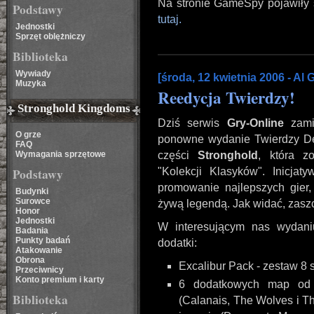
Na stronie GameSpy pojawiły 
Podstawy
tutaj.
Jednostki
Sprzęt oblężniczy
Biblioteka
Wywiady
[środa, 12 kwietnia 2006 - Al
Muzyka
Reedycja Twierdzy!
Stronghold Kingdoms
Dziś serwis
Gry-Online
zamie
O grze
ponowne wydanie Twierdzy D
FAQ
Wymagania sprzętowe
części
Stronghold
, która z
Podstawy
"Kolekcji Klasyków". Inicj
promowanie najlepszych gier, 
Budynki
Surowce
żywą legendą. Jak widać, zaszcz
Honor
Jednostki
W interesującym nas wydani
Badania
Punkty badań
dodatki:
Atakowanie
Obrona
Excalibur Pack - zestaw 8 
Przeciwnicy
Konto premium i karty
6 dodatkowych map od F
Biblioteka
(Calanais, The Wolves i T