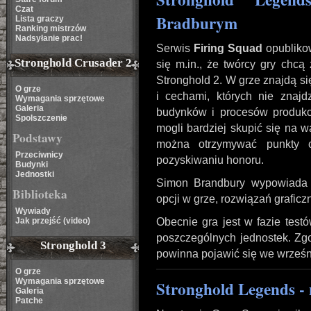
Czat
Bradburym
Lista graczy
Ranking mistrzów
Nadsyłanie prac!
Serwis
Firing Squad
opublik
Stronghold Crusader 2
się m.in., że twórcy gry chcą
Stronghold 2. W grze znajdą si
O grze
i cechami, których nie zna
Wymagania sprzętowe
Galeria
budynków i procesów produkc
Spolszczenie
mogli bardziej skupić się na w
Podstawy
można otrzymywać punkty 
Przeciwnicy
pozyskiwaniu honoru.
Budynki
Jednostki
Simon Brandbury wypowiada 
Biblioteka
opcji w grze, rozwiązań graficzn
Wywiady
Jak przejść (video)
Obecnie gra jest w fazie test
poszczególnych jednostek. Zg
Stronghold 3
powinna pojawić się we wrześn
O grze
Wymagania sprzętowe
Stronghold Legends - 
Galeria
Patche