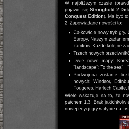
W najbliższym czasie (praw
pojawić się
Stronghold 2 Del
Conquest Edition
). Ma być t
2. Zapowiadane nowości to:
Całkowicie nowy tryb gry. 
Europy. Naszym zadaniem 
zamków. Każde kolejne za
Trzech nowych przeciwnikó
Dwie nowe mapy: Korea
"landscape": To the sea" i 
Podwojona zostanie licz
nowych: Windsor, Edinbu
Fougeres, Harlech Castle,
Wiele wskazuje na to, że no
patchem 1.3. Brak jakichkolwi
nowej edycji gry wpłynie na los