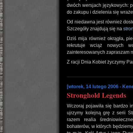
dwóch wersjach językowych: po
do zakupu i dzielenia się wraże
Od niedawna jest również dostę
Szczegóły znajdują się na
stro
Dziś mija również okrągła, pi
rekrutuje wciąż nowych w
zainteresowanych zapraszam n
Z racji Dnia Kobiet życzymy Pa
[wtorek, 14 lutego 2006 - Kene
Stronghold Legends
Wczoraj pojawiła się bardzo i
ujrzymy kolejną grę z serii S
razem realia średniowiecz
bohaterów, w których będziemy