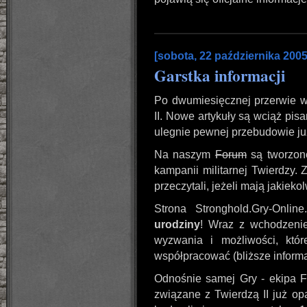
[sobota, 22 października 2005
Garstka informacji
Po dwumiesięcznej przerwie w
II. Nowe artykuły są wciąż pi
ulegnie pewnej przebudowie ju
Na naszym
Forum
są tworzone
kampanii militarnej Twierdzy.
przeczytali, jeżeli mają jakieko
Strona Stronghold.Gry-Onli
urodziny
! Wraz z wchodzeni
wyzwania i możliwości, któ
współpracować (bliższe infor
Odnośnie samej Gry - ekipa F
związane z Twierdzą II już op