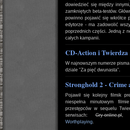
dowiedzieć się między innymi
zamkniętych beta-testów. Głów
powinno pojawić się wkrótce p
edytorze - ma zadowolić wszys
poprzednich części. Jedną z n
całych kampanii.
CD-Action i Twierdza
W najnowszym numerze pisma C
dziale "Za pięć dwunasta".
Stronghold 2 - Crime
Pojawił się kolejny filmik p
niespełna minutowym filmi
przestępców w sequelu Twier
serwisach:
Gry-online.pl
Worthplaying
.