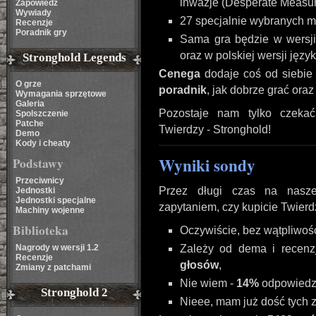
inwazje (Desperate Measure
Zapowiedź
Wywiady
27 specjalnie wybranych m
Recenzje
Poradnik gry
Sama gra będzie w wersji 
oraz w polskiej wersji języ
Stronghold Legends
Cenega
dodaje coś od siebie 
O grze
poradnik
, jak dobrze grać oraz 
Wymagania sprzętowe
Galeria
Pozostaje nam tylko czekać
Spolszczenie
Patche
Twierdzy - Stronghold!
Demo
Kody i cheaty
Wyniki sondy
Podstawy
Przeciwnicy
Przez długi czas na nasze
Jednostki
Jednostki specjalne
zapytaniem, czy kupicie Twierdz
Machiny wojenne
Biblioteka
Oczywiście, bez wątpliwośc
Nagrody w wersji 1.2
Zależy od dema i recenzj
Recenzje
głosów
,
Zmiany z patchami
Nie wiem -
14%
odpowiedz
Stronghold 2
Nieee, mam już dość tych 