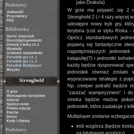
jako Drakula)
Podstawy
W grze ma pojawić się 2 r
Jednostki
Przeciwnicy
Stronghold 2 ( i 4 razy więcej 
FAQ
udostępni nowy tryb gry, któ
Biblioteka
terytoria (coś w stylu Riska -
Garść statystyk
Oprócz standardowych jednoste
Recenzja/zapowiedzi
pojawią się fantastyczne stw
Zmiany z łatką v1.1
Wywiady
najpotężniejszych jednostek
Arabskie wypowiedzi
Poradnik gry cz. 1
katapultę(?) i jednostki bohate
Poradnik gry cz. 2
każdy będzie dysponować specj
Poradnik Multiplayer
Muzyka
jednostek również zostało
wypracowane strategie z poprz
Stronghold
Np. creeper potrafić będzie n
O grze
"zarażać wampiryzmem" i do 
Wymagania sprzętowe
smoka będzie można pokona
Galeria
Spolszczenie
jednostek, która zaatakuje z kilk
Polska edycja
Patche
Multiplayer zostanie wzbogacony
Demo
Kody i cheaty
król wzgórza (będzie trze
Podstawy
na tytułowym wzgórzu)