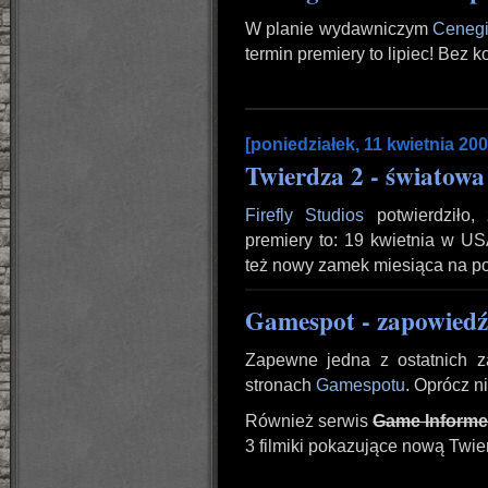
W planie wydawniczym
Ceneg
termin premiery to lipiec! Bez k
[poniedziałek, 11 kwietnia 200
Twierdza 2 - światowa 
Firefly Studios
potwierdziło
premiery to: 19 kwietnia w US
też nowy zamek miesiąca na p
Gamespot - zapowiedź
Zapewne jedna z ostatnich 
stronach
Gamespotu
. Oprócz n
Również serwis
Game Informe
3 filmiki pokazujące nową Twie