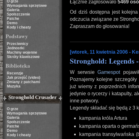
O grze
Łącznie zagłosowało
5469 os
Wymagania sprzętowe
Galeria
Od dziś dostępna jest kolejn
Spolszczenie
Patche
odczucia związane ze Strongho
Demo
Zapraszam do głosowania!
Kody i cheaty
Podstawy
Przeciwnicy
Jednostki
[wtorek, 11 kwietnia 2006 - Ke
Machiny wojenne
Skróty klawiszowe
Stronghold: Legends 
Biblioteka
W serwsie
Gamespot
pojawi
Recenzje
Jak przejść (video)
Poznajemy kolejne szczegóły 
Zmiany z patchami
już wiemy z poprzednich infor
Muzyka
jedynie o rycerzy i katapulty, 
Stronghold Crusader
inne potwory.
Legendy składać się będą z 3 
O grze
Wymagania sprzętowe
Galeria
kampania króla Artura
Spolszczenie
kampania oparta o germańs
Patche
Demo
kampania transylwańska (b
Kody i cheaty