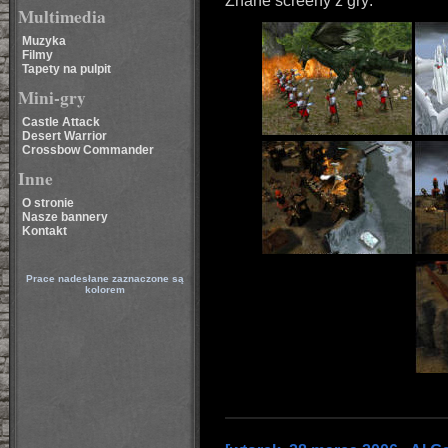
Znane screeny z gry:
Multimedia
Muzyka
Filmy
Tapety na pulpit
Mini-gry
Castle Attack
Desert Warrior
Crossbow Commander
Inne
O stronie
Nasze bannery
Kontakt
Prace nadesłane zaznaczone są
kolorem