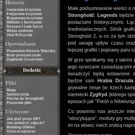
Historia
Małe podsumowanie wieści o na
I wyprawa krzyżowa
II wyprawa krzyżowa
Stronghold: Legends
będzie 
III wyprawa krzyżowa
postaciami historycznymi. Ł
Wilhelm z Normandii
Ryszard I Lwie Serce
średniowiecznych. Silnik graf
Wojna stuletnia
Vlad III Dracula
Stronghold 2, a co za tym idz
Opowiadania
pod uwagę upływ czasu oraz
lepszej grafiki i poprawy paru 
Prawdziwa Historia Twierdzy
Boże przeznaczenie
Zaginione Cesarstwo
W grze spotkamy się z takimi 
jego rycerzami zasiadającymi 
Dodatki
świadczyć będą wstawione s
będzie sam
Hrabia Dracula
Pliki
grywalne misje (w trzech kamp
Mapy
niemiecki
Zygfryd
(którego spo
Spolszczenia
Patche do Stronghold
eposach jak "Pieśń o Nibelunga
Pozostałe pliki
Użyteczne
Co powinno nas jeszcze inte
"ekscytujące", moduły gry multi
Jak grać przez GR?
Jak umieścić zdjęcie?
im na słowo; niech zrobią napr
Modding Utilities
Tricki w edytorze