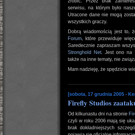
zrobić. Przez brak zaintere
serwisu, na którym było nasze
Utracone dane nie mogą zosta
wszystkich graczy.
Dobrą wiadomością jest to, 
Forum
, które przewiduje wię
Saredecznie zapraszam wszys
Stronghold Net
. Jest ono na
także na inne tematy, nie związ
Mam nadzieję, że spędzicie wi
[sobota, 17 grudnia 2005 - Ke
Firefly Studios zaata
Od kilkunastu dni na stronie
Fir
czyli w roku 2006 mają się uk
brak dokładniejszych szczeg
pojawią się oficjalne informacje