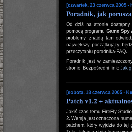
[czwartek, 23 czerwca 2005 - 
Poradnik, jak porusz
Od dziś na stronie dostępny j
pomocą programu
Game Spy 
problemy, znajdą tam odwiedź
największy początkujący będz
przeczytaniu poradnika-FAQ.
Poradnik jest w zamieszczony
stronie. Bezpośredni link:
Jak g
[sobota, 18 czerwca 2005 - Ke
Patch v1.2 + aktualno
Jakiś czas temu FireFly Studio
2. Wersja jest oznaczona nume
patchem, który wyjdzie do tej 
Tutaj
. Istnieją dwie formy wgra