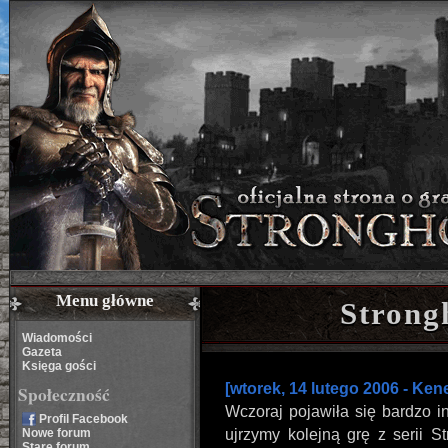
Menu główne
Strong
Wiadomości
Gazeta
Księga gości
[wtorek, 14 lutego 2006 - Kene
Społeczność
Wczoraj pojawiła się bardzo i
Profil Facebook
Nowe forum
ujrzymy kolejną grę z serii S
Stare forum