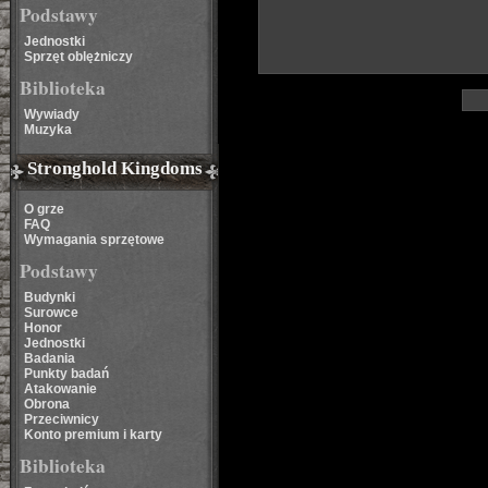
Podstawy
Jednostki
Sprzęt oblężniczy
Biblioteka
Wywiady
Muzyka
Stronghold Kingdoms
O grze
FAQ
Wymagania sprzętowe
Podstawy
Budynki
Surowce
Honor
Jednostki
Badania
Punkty badań
Atakowanie
Obrona
Przeciwnicy
Konto premium i karty
Biblioteka