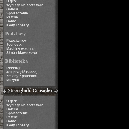
O grze
Wymagania sprzętowe
Galeria
Spolszczenie
Patche
Demo
Kody i cheaty
Podstawy
Przeciwnicy
Jednostki
Machiny wojenne
Skróty klawiszowe
Biblioteka
Recenzje
Jak przejść (video)
Zmiany z patchami
Muzyka
Stronghold Crusader
O grze
Wymagania sprzętowe
Galeria
Spolszczenie
Patche
Demo
Kody i cheaty