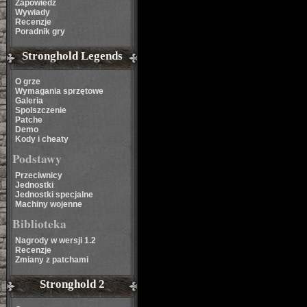
Zapowiedź
Wywiady
Recenzje
Poradnik gry
Stronghold Legends
O grze
Wymagania sprzętowe
Galeria
Spolszczenie
Patche
Demo
Kody i cheaty
Podstawy
Przeciwnicy
Jednostki
Jednostki specjalne
Machiny wojenne
Biblioteka
Nagrody w wersji 1.2
Recenzje
Zmiany z patchami
Stronghold 2