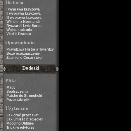
Historia
I wyprawa krzyżowa
II wyprawa krzyżowa
III wyprawa krzyżowa
Wilhelm z Normandii
Ryszard I Lwie Serce
Wojna stuletnia
Vlad III Dracula
Opowiadania
Prawdziwa Historia Twierdzy
Boże przeznaczenie
Zaginione Cesarstwo
Dodatki
Pliki
Mapy
Spolszczenia
Patche do Stronghold
Pozostałe pliki
Użyteczne
Jak grać przez GR?
Jak umieścić zdjęcie?
Modding Utilities
Tricki w edytorze