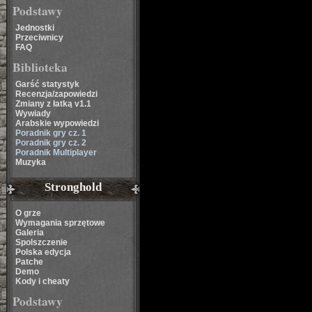
Podstawy
Jednostki
Przeciwnicy
FAQ
Biblioteka
Garść statystyk
Recenzja/zapowiedzi
Zmiany z łatką v1.1
Wywiady
Arabskie wypowiedzi
Poradnik gry cz. 1
Poradnik gry cz. 2
Poradnik Multiplayer
Muzyka
Stronghold
O grze
Wymagania sprzętowe
Galeria
Spolszczenie
Polska edycja
Patche
Demo
Kody i cheaty
Podstawy