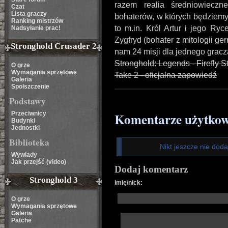
razem realia średniowiecz
Czat
Lista graczy
bohaterów, w których będziemy
Ranking mistrzów
to m.in. Król Artur i jego Ry
Nadsyłanie prac!
Zygfryd (bohater z mitologii ge
Stronghold Crusader 2
nam 24 misji dla jednego gracz
Stronghold: Legends - Firefly S
O grze
Wymagania sprzętowe
Take 2 - oficjalna zapowiedź
Galeria
Spolszczenie
Podstawy
Przeciwnicy
Komentarze użytko
Budynki
Jednostki
Biblioteka
Nikt jeszcze nie dod
Wywiady
Jak przejść (video)
Dodaj komentarz
Stronghold 3
imię/nick:
O grze
Wymagania sprzętowe
Galeria
Patche