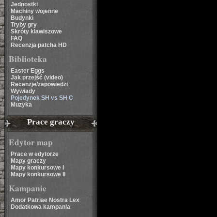
Jednostki
Machiny wojenne
Budynki
Tryby gry
Skróty klawiszowe
FAQ
Recenzja patcha HD
Biblioteka
Easter Eggs
Jak przejść (video)
Recenzje/zapowiedzi
Wywiady
Pojedynek SH vs SH C
Muzyka
Prace graczy
Edytor map
Prace w edytorze
Mapy graczy
Mapy konkursowe I
Mapy konkursowe II
Kampanie
Amor Patriae Nostra Lex
Dodatkowa kampania