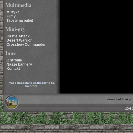
Multimedia
Muzyka
Filmy
Tapety na pulpit
Mini-gry
Castle Attack
Desert Warrior
Crossbow Commander
Inne
O stronie
Nasze bannery
Kontakt
Prace nadesłane zaznaczone są
kolorem
stronghold.net.pl
2001-