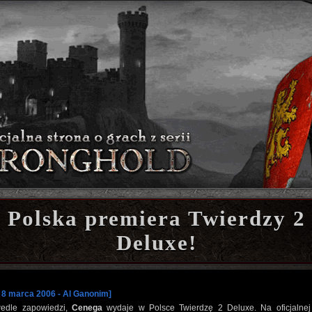
Polska premiera Twierdzy 2
Deluxe!
, 8 marca 2006 - Al Ganonim]
wedle zapowiedzi,
Cenega
wydaje w Polsce Twierdzę 2 Deluxe. Na oficjalnej 