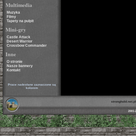
Multimedia
Muzyka
Filmy
Tapety na pulpit
Mini-gry
Castle Attack
Desert Warrior
Crossbow Commander
Inne
O stronie
Nasze bannery
Kontakt
Prace nadesłane zaznaczone są
kolorem
stronghold.net.pl
2001-