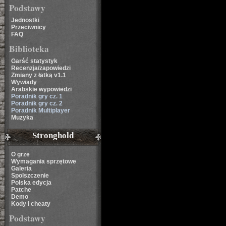
Podstawy
Jednostki
Przeciwnicy
FAQ
Biblioteka
Garść statystyk
Recenzja/zapowiedzi
Zmiany z łatką v1.1
Wywiady
Arabskie wypowiedzi
Poradnik gry cz. 1
Poradnik gry cz. 2
Poradnik Multiplayer
Muzyka
Stronghold
O grze
Wymagania sprzętowe
Galeria
Spolszczenie
Polska edycja
Patche
Demo
Kody i cheaty
Podstawy