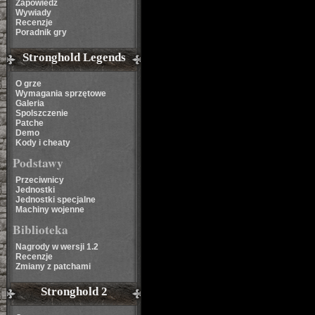
Zapowiedź
Wywiady
Recenzje
Poradnik gry
Stronghold Legends
O grze
Wymagania sprzętowe
Galeria
Spolszczenie
Patche
Demo
Kody i cheaty
Podstawy
Przeciwnicy
Jednostki
Jednostki specjalne
Machiny wojenne
Biblioteka
Nagrody w wersji 1.2
Recenzje
Zmiany z patchami
Stronghold 2