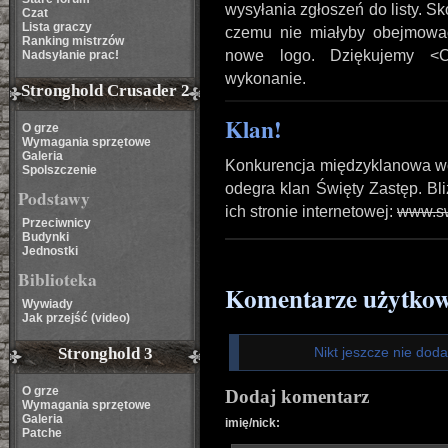
wysyłania zgłoszeń do listy. Sk
Czat
Lista graczy
czemu nie miałyby obejmowa
Ranking mistrzów
nowe logo. Dziękujemy <C
Nadsyłanie prac!
wykonanie.
Stronghold Crusader 2
Klan!
O grze
Wymagania sprzętowe
Galeria
Konkurencja międzyklanowa wci
Spolszczenie
odegra klan Święty Zastęp. Bl
Podstawy
ich stronie internetowej:
www.sw
Przeciwnicy
Budynki
Jednostki
Biblioteka
Komentarze użytko
Wywiady
Jak przejść (video)
Stronghold 3
Nikt jeszcze nie dod
O grze
Dodaj komentarz
Wymagania sprzętowe
Galeria
imię/nick:
Patche