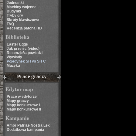
Jednostki
Machiny wojenne
Budynki
Tryby gry
Skróty klawiszowe
FAQ
Recenzja patcha HD
Biblioteka
Easter Eggs
Jak przejść (video)
Recenzje/zapowiedzi
Wywiady
Pojedynek SH vs SH C
Muzyka
Prace graczy
Edytor map
Prace w edytorze
Mapy graczy
Mapy konkursowe I
Mapy konkursowe II
Kampanie
Amor Patriae Nostra Lex
Dodatkowa kampania