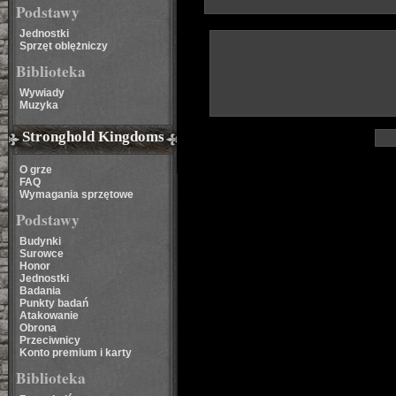
Podstawy
Jednostki
Sprzęt oblężniczy
Biblioteka
Wywiady
Muzyka
Stronghold Kingdoms
O grze
FAQ
Wymagania sprzętowe
Podstawy
Budynki
Surowce
Honor
Jednostki
Badania
Punkty badań
Atakowanie
Obrona
Przeciwnicy
Konto premium i karty
Biblioteka