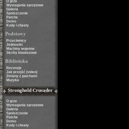
O grze
Wymagania sprzętowe
Galeria
Spolszczenie
Patche
Demo
Kody i cheaty
Podstawy
Przeciwnicy
Jednostki
Machiny wojenne
Skróty klawiszowe
Biblioteka
Recenzje
Jak przejść (video)
Zmiany z patchami
Muzyka
Stronghold Crusader
O grze
Wymagania sprzętowe
Galeria
Spolszczenie
Patche
Demo
Kody i cheaty