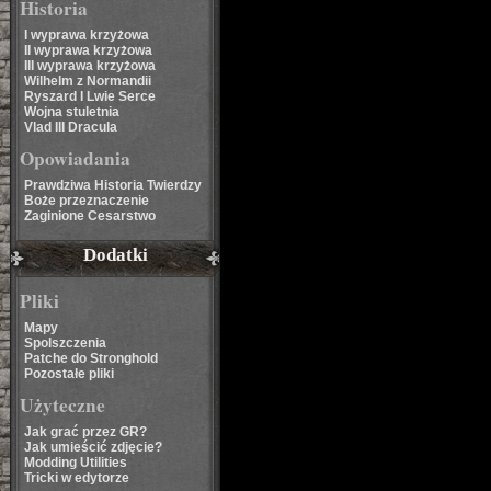
Historia
I wyprawa krzyżowa
II wyprawa krzyżowa
III wyprawa krzyżowa
Wilhelm z Normandii
Ryszard I Lwie Serce
Wojna stuletnia
Vlad III Dracula
Opowiadania
Prawdziwa Historia Twierdzy
Boże przeznaczenie
Zaginione Cesarstwo
Dodatki
Pliki
Mapy
Spolszczenia
Patche do Stronghold
Pozostałe pliki
Użyteczne
Jak grać przez GR?
Jak umieścić zdjęcie?
Modding Utilities
Tricki w edytorze