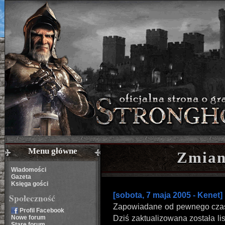
Menu główne
Zmian
Wiadomości
Gazeta
Księga gości
[sobota, 7 maja 2005 - Kenet]
Społeczność
Zapowiadane od pewnego czasu 
Profil Facebook
Nowe forum
Dziś zaktualizowana została li
Stare forum