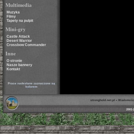
Multimedia
Muzyka
Filmy
Tapety na pulpit
Mini-gry
Castle Attack
Desert Warrior
Crossbow Commander
Inne
O stronie
Nasze bannery
Kontakt
Prace nadesłane zaznaczone są
kolorem
stronghold.net.pl
»
Wiadomośc
2001-