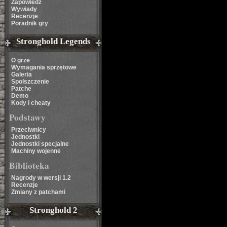
Zapowiedź
Wywiady
Recenzje
Poradnik gry
Stronghold Legends
O grze
Wymagania sprzętowe
Galeria
Spolszczenie
Patche
Demo
Kody i cheaty
Podstawy
Przeciwnicy
Jednostki
Jednostki specjalne
Machiny wojenne
Biblioteka
Nagrody w wersji 1.2
Recenzje
Zmiany z patchami
Stronghold 2