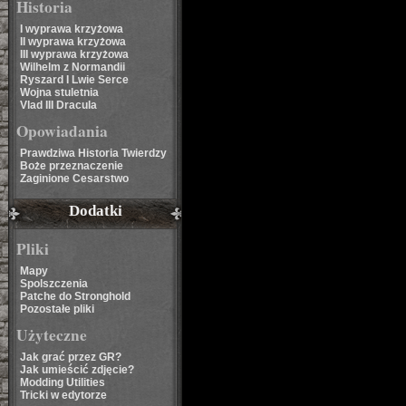
Historia
I wyprawa krzyżowa
II wyprawa krzyżowa
III wyprawa krzyżowa
Wilhelm z Normandii
Ryszard I Lwie Serce
Wojna stuletnia
Vlad III Dracula
Opowiadania
Prawdziwa Historia Twierdzy
Boże przeznaczenie
Zaginione Cesarstwo
Dodatki
Pliki
Mapy
Spolszczenia
Patche do Stronghold
Pozostałe pliki
Użyteczne
Jak grać przez GR?
Jak umieścić zdjęcie?
Modding Utilities
Tricki w edytorze