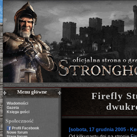
Menu główne
Firefly S
Wiadomości
dwukr
Gazeta
Księga gości
Społeczność
Profil Facebook
[sobota, 17 grudnia 2005 - Ke
Nowe forum
Od kilkunastu dni na stronie
Fir
Stare forum