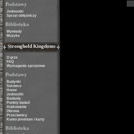
Podstawy
Jednostki
Sprzęt oblężniczy
Biblioteka
Wywiady
Muzyka
Stronghold Kingdoms
O grze
FAQ
Wymagania sprzętowe
Podstawy
Budynki
Surowce
Honor
Jednostki
Badania
Punkty badań
Atakowanie
Obrona
Przeciwnicy
Konto premium i karty
Biblioteka