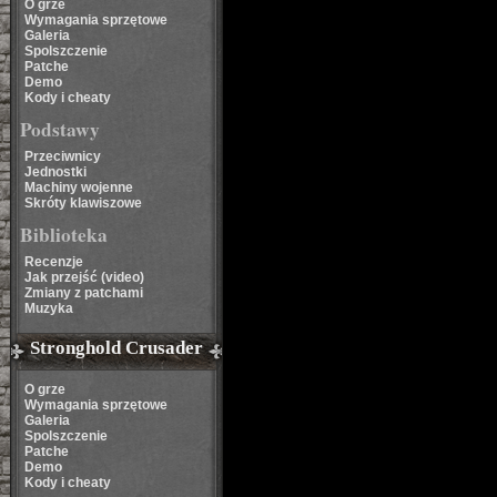
O grze
Wymagania sprzętowe
Galeria
Spolszczenie
Patche
Demo
Kody i cheaty
Podstawy
Przeciwnicy
Jednostki
Machiny wojenne
Skróty klawiszowe
Biblioteka
Recenzje
Jak przejść (video)
Zmiany z patchami
Muzyka
Stronghold Crusader
O grze
Wymagania sprzętowe
Galeria
Spolszczenie
Patche
Demo
Kody i cheaty