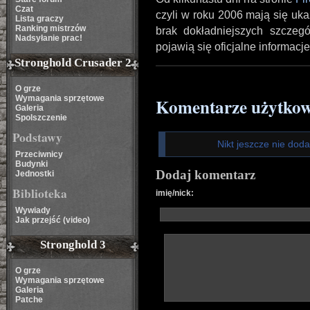
Czat
czyli w roku 2006 mają się uk
Lista graczy
Ranking mistrzów
brak dokładniejszych szczeg
Nadsyłanie prac!
pojawią się oficjalne informacje
Stronghold Crusader 2
O grze
Wymagania sprzętowe
Komentarze użytko
Galeria
Spolszczenie
Podstawy
Nikt jeszcze nie dod
Przeciwnicy
Budynki
Dodaj komentarz
Jednostki
Biblioteka
imię/nick:
Wywiady
Jak przejść (video)
Stronghold 3
O grze
Wymagania sprzętowe
Galeria
Patche