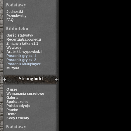
Podstawy
Jednostki
Przeciwnicy
FAQ
Biblioteka
Garść statystyk
Recenzja/zapowiedzi
Zmiany z łatką v1.1
Wywiady
Arabskie wypowiedzi
Poradnik gry cz. 1
Poradnik gry cz. 2
Poradnik Multiplayer
Muzyka
Stronghold
O grze
Wymagania sprzętowe
Galeria
Spolszczenie
Polska edycja
Patche
Demo
Kody i cheaty
Podstawy