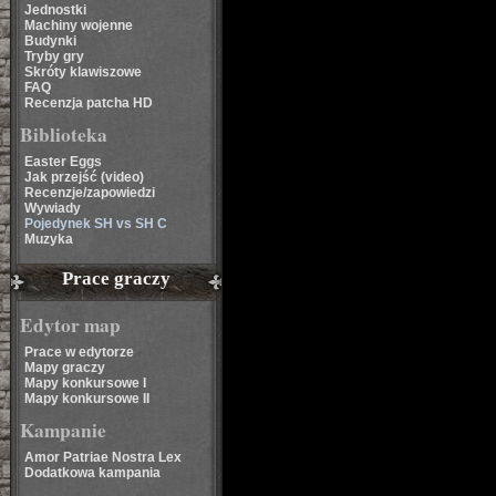
Jednostki
Machiny wojenne
Budynki
Tryby gry
Skróty klawiszowe
FAQ
Recenzja patcha HD
Biblioteka
Easter Eggs
Jak przejść (video)
Recenzje/zapowiedzi
Wywiady
Pojedynek SH vs SH C
Muzyka
Prace graczy
Edytor map
Prace w edytorze
Mapy graczy
Mapy konkursowe I
Mapy konkursowe II
Kampanie
Amor Patriae Nostra Lex
Dodatkowa kampania