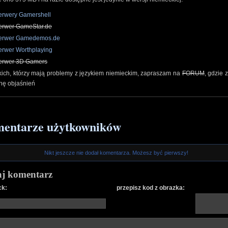
erwery Gamershell
erwer GameStar.de
erwer Gamedemos.de
erwer Worthplaying
erwer 3D Gamers
kich, którzy mają problemy z językiem niemieckim, zapraszam na
FORUM
, gdzie 
chę objaśnień
entarze użytkowników
Nikt jeszcze nie dodał komentarza. Możesz być pierwszy!
j komentarz
ck:
przepisz kod z obrazka: