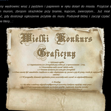
ony wędrowiec wraz z pędzlem i papierem w ręku dotarł do miasta. Przyjrzał s
m murom, zbrojom strażników przy bramie, kupcom, zwierzętom... Już miał
, gdy dostrzegł ogłoszenie przybite do muru. Podszedł bliżej i zaczął czytać
 litery... :