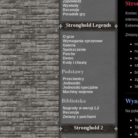
Stro
Zapowiedź
Wywiady
Recenzje
Koniec 
Poradnik gry
intere
Stronghold Legends
Extreme
Zmiany
O grze
Wymagania sprzętowe
n
Galeria
Spolszczenie
n
Patche
Demo
no
Kody i cheaty
s
Podstawy
b
Przeciwnicy
z
Jednostki
S
Jednostki specjalne
Machiny wojenne
Wyni
Biblioteka
Nagrody w wersji 1.2
Na pyta
Recenzje
Zmiany z patchami
T
Stronghold 2
T
R