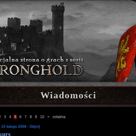
Wiadomości
2
3
4
5
6
7
8
9
10
>
ostatnia
, 15 lutego 2008 - Odyn]
kurs