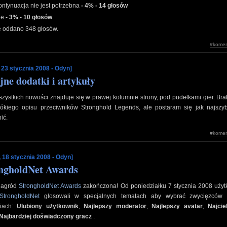
ontynuacja nie jest potrzebna
- 4% - 14 głosów
ie
- 3% - 10 głosów
e oddano 348 głosów.
#komen
 23 stycznia 2008 - Odyn]
jne dodatki i artykuły
szystkich nowości znajduje się w prawej kolumnie strony, pod pudełkami gier. Bra
krókiego opisu przeciwników Stronghold Legends, ale postaram się jak najszyb
ić.
#komen
, 18 stycznia 2008 - Odyn]
ngholdNet Awards
 nagród
StrongholdNet Awards
zakończona! Od poniedziałku 7 stycznia 2008 użyt
StrongholdNet
głosowali w specjalnych tematach aby wybrać zwycięzców
riach:
Ulubiony użytkownik
,
Najlepszy moderator
,
Najlepszy avatar
,
Najci
Najbardziej doświadczony gracz
.