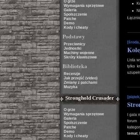
O grze
K
Wymagania sprzętowe
Galeria
N
Spolszczenie
Łączni
Patche
Demo
Kody i cheaty
Podstawy
[środa,
Przeciwnicy
Kole
Jednostki
Machiny wojenne
Skróty klawiszowe
Lista w
Biblioteka
tylko 
uzupełn
Recenzje
Jak przejść (video)
Zmiany z patchami
Muzyka
[piątek
Stronghold Crusader
Stro
O grze
Wymagania sprzętowe
I gala
Galeria
forum
Spolszczenie
Patche
katego
Demo
temat
,
Kody i cheaty