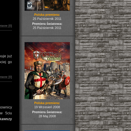
Polska premiera:
25 Październik 2011
Premiera światowa:
tarze [0]
25 Październik 2011
kuje już
ciej go
tarze [0]
Polska premiera:
kownicy
19 Wrzesień 2008
Premiera światowa:
 w 5ciu
28 Maj 2008
ekawszy