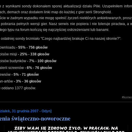
 z wynikami sondy dokonałem sporej aktualizacji działu Pliki. Uzupełniłem info
ach, demach oraz dodałem linki map do każdej z gier serii Stronghold.
ście w żadnym wypadku nie mogę spełnić życzeń niektórych ankietowanych, prosz
o pobrania pełnych wersji gier. Nasz serwis nie popiera i nie toleruje piractwa, a 
tego typu na forum kończą się najczęściej ostrzeżeniami lub banami.
 ostatniej sondy brzmiało "Czego najbardziej brakuje Ci na naszej stronie?":
ownloadu
- 55% - 756 głosów
pisów misji
- 25% - 338 głosów
pisów budynków
- 7% - 100 głosów
alerii screenów
- 6% - 76 głosów
ewsów
- 5% - 71 głosów
an-artów
- 3% - 36 głosów
e oddano 1377 głosów.
#komen
ziałek, 31 grudnia 2007 - Odyn]
enia świąteczno-noworoczne