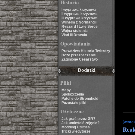
Historia
I wyprawa krzyżowa
II wyprawa krzyżowa
III wyprawa krzyżowa
Wilhelm z Normandii
Ryszard I Lwie Serce
Wojna stuletnia
Vlad III Dracula
Opowiadania
Prawdziwa Historia Twierdzy
Boże przeznaczenie
Zaginione Cesarstwo
Dodatki
Pliki
Mapy
Spolszczenia
Patche do Stronghold
Pozostałe pliki
Użyteczne
Jak grać przez GR?
[wtorek
Jak umieścić zdjęcie?
Modding Utilities
Reak
Tricki w edytorze