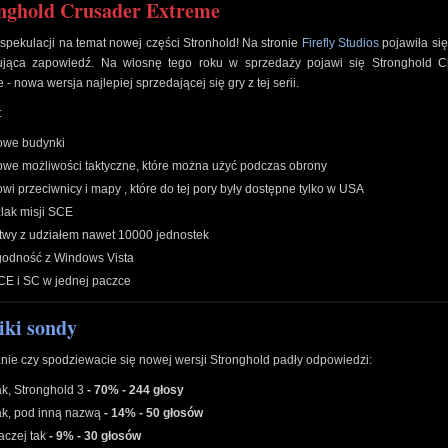
nghold Crusader Extreme
spekulacji na temat nowej części Stronhold! Na stronie
Firefly Studios
pojawiła si
sująca zapowiedź. Na wiosnę tego roku w sprzedaży pojawi się Stronghold C
 - nowa wersja najlepiej sprzedającej się gry z tej serii.
:
owe budynki
owe możliwości taktyczne, które można użyć podczas obrony
wi przeciwnicy i mapy , które do tej pory były dostępne tylko w USA
zlak misji SCE
itwy z udziałem nawet 10000 jednostek
godność z Windows Vista
CE i SC w jednej paczce
ki sondy
nie czy spodziewacie się nowej wersji Stronghold padły odpowiedzi:
ak, Stronghold 3
- 70% - 244 głosy
ak, pod inną nazwą
- 14% - 50 głosów
aczej tak
- 9% - 30 głosów