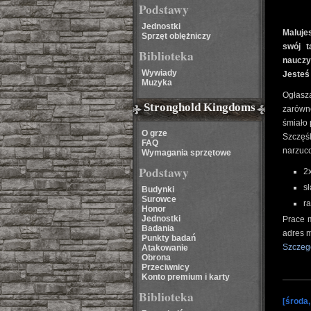
Podstawy
Jednostki
Maluje
Sprzęt oblężniczy
swój t
Biblioteka
nauczy
Wywiady
Jesteś
Muzyka
Ogłasz
Stronghold Kingdoms
zarówno
śmiało 
O grze
Szczęśl
FAQ
narzuco
Wymagania sprzętowe
Podstawy
2
sł
Budynki
Surowce
r
Honor
Jednostki
Prace 
Badania
adres 
Punkty badań
Szczeg
Atakowanie
Obrona
Przeciwnicy
Konto premium i karty
Biblioteka
[środa,