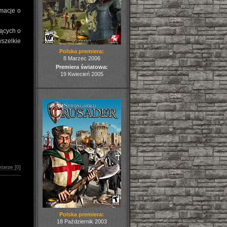
rmacje o
ących o
wszelkie
Polska premiera:
8 Marzec 2006
Premiera światowa:
19 Kwiecień 2005
tarze [0]
Polska premiera:
18 Październik 2003