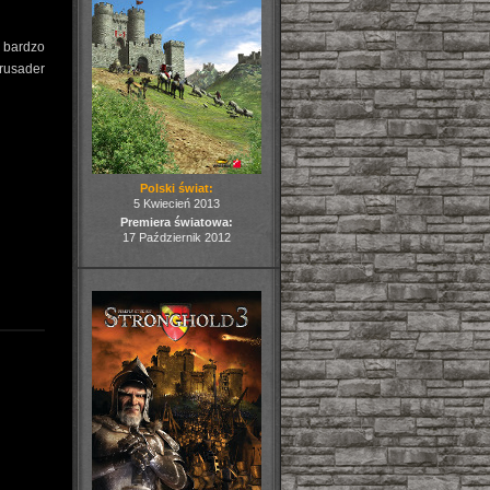
ę bardzo
rusader
Polski świat:
5 Kwiecień 2013
Premiera światowa:
17 Październik 2012