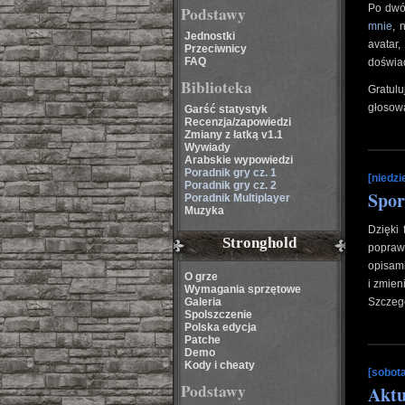
Po dwóc
Podstawy
mnie
, 
Jednostki
avatar
Przeciwnicy
FAQ
doświa
Biblioteka
Gratul
głosowa
Garść statystyk
Recenzja/zapowiedzi
Zmiany z łatką v1.1
Wywiady
Arabskie wypowiedzi
Poradnik gry cz. 1
[niedzi
Poradnik gry cz. 2
Spor
Poradnik Multiplayer
Muzyka
Dzięki
Stronghold
popraw
opisami
O grze
i zmien
Wymagania sprzętowe
Galeria
Szczeg
Spolszczenie
Polska edycja
Patche
Demo
Kody i cheaty
[sobota
Podstawy
Aktu