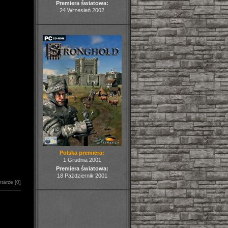
Premiera światowa:
24 Wrzesień 2002
Polska premiera:
1 Grudnia 2001
Premiera światowa:
18 Październik 2001
tarze [0]