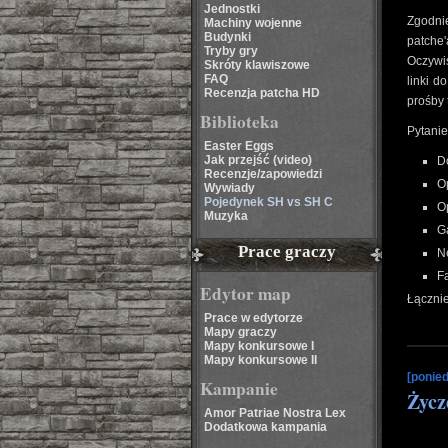
Jednostki
Zgodnie
Machiny wojenne
Budynki
patche'
Tryby gry
Oczywi
Skróty klawiszowe
FAQ
linki d
Recenzja patcha HD
prośby 
Biblioteka
Pytanie
Easter Eggs
Jak przejść (video)
D
Recenzje/zapowiedzi
O
Wywiady
Pojedynek SH vs SH C
O
Muzyka
G
Prace graczy
N
F
Edytor map
Łączni
Prace w edytorze
Mapy graczy
Mapy konkursowe I
Mapy konkursowe II
[ponied
Kampanie
Życz
Amor Patriae Nostra Lex
Dodatkowa kampania