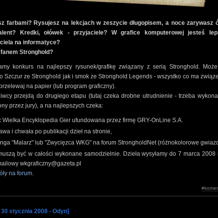
sz farbami? Rysujesz na lekcjach w zeszycie długopisem, a noce zarywasz 
alent? Kredki, ołówek - przyjaciele? W grafice komputerowej jesteś le
ciela na informatyce?
 fanem Stronghold?
amy konkurs na najlepszy rysunek/grafikę związany z serią Stronghold. Może
 Szczur ze Stronghold jak i smok ze Stronghold Legends - wszystko co ma związe
przelewaj na papier (lub program graficzny).
iwcy przejdą do drugiego etapu (tutaj czeka drobne utrudnienie - trzeba wykon
ny przez jury), a na najlepszych czeka:
x Wielka Encyklopedia Gier ufundowana przez firmę GRY-OnLine S.A.
awa i chwała po publikacji dzieł na stronie,
anga "Malarz" lub "Zwycięzca WKG" na forum StrongholdNet (różnokolorowe gwiazd
muszą być w całości wykonane samodzielnie. Dzieła wysyłamy do 7 marca 2008 
mailowy wkgraficzny@gazeta.pl
óły na forum
.
#komen
 30 stycznia 2008 - Odyn]