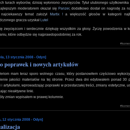
h turach wyborów, dzisiaj wyłoniono zwycięzców. Tytuł ulubionego użytkownika t
najlepszym moderatorem okazał się
Panzer
, dodatkowo dostał on nagrodę za na
, najciekawszy temat założył
Martix !
a większość głosów w kategorii najb
dczonego gracza uzyskał
Lutel
uję zwycięzcom i serdecznie dziękuję wszystkim za głosy. Życzę powodzenia w k
niu, które odbędzie się najprawdopodobniej za rok.
#komen
ela, 13 stycznia 2008 - Odyn]
o poprawek i nowych artykułów
 feriom mam teraz sporo wolnego czasu, który postanowiłem częściowo wykorzy
ienie jakości materiałów na tej stronie. Przez dwa dni edytowałem ponad 30 p
 i artykułami, wprowadzając poprawki w przestarzałej treści, zmiany estetyczne, 
iając nieaktywne linki.
óły zmian wypisałem w prawej kolumnie.
#komen
, 12 stycznia 2008 - Odyn]
alizacja