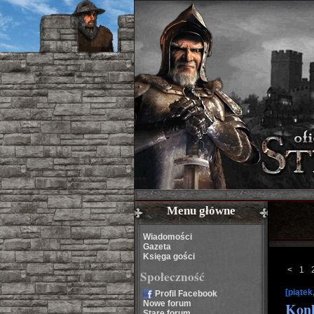
Menu główne
Wiadomości
Gazeta
Księga gości
<
1
Społeczność
[piątek
Profil Facebook
Nowe forum
Kon
Stare forum