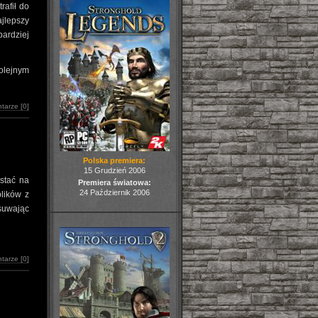
rafił do
jlepszy
ardziej
olejnym
tarze [0]
Polska premiera:
15 Grudzień 2006
stać na
Premiera światowa:
24 Październik 2006
lików z
usuwając
tarze [0]