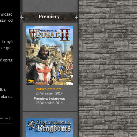
ćwicząc
Premiery
pszy od
 to być
k z grą,
ać obraz
Polska premiera:
ki),
23 Wrzesień 2014
roku na
Premiera światowa:
23 Wrzesień 2014
tarze [0]