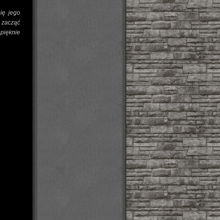
ię jego
 zacząć
 pięknie