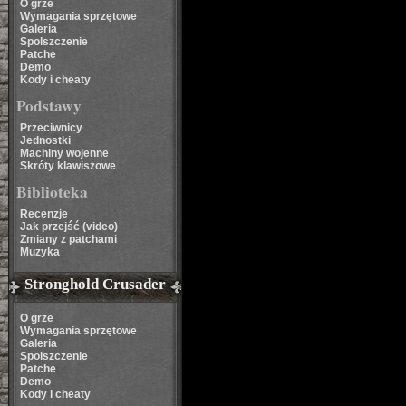
O grze
Wymagania sprzętowe
Galeria
Spolszczenie
Patche
Demo
Kody i cheaty
Podstawy
Przeciwnicy
Jednostki
Machiny wojenne
Skróty klawiszowe
Biblioteka
Recenzje
Jak przejść (video)
Zmiany z patchami
Muzyka
Stronghold Crusader
O grze
Wymagania sprzętowe
Galeria
Spolszczenie
Patche
Demo
Kody i cheaty