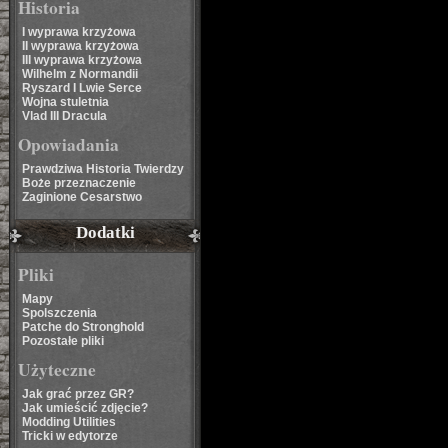
Historia
I wyprawa krzyżowa
II wyprawa krzyżowa
III wyprawa krzyżowa
Wilhelm z Normandii
Ryszard I Lwie Serce
Wojna stuletnia
Vlad III Dracula
Opowiadania
Prawdziwa Historia Twierdzy
Boże przeznaczenie
Zaginione Cesarstwo
Dodatki
Pliki
Mapy
Spolszczenia
Patche do Stronghold
Pozostałe pliki
Użyteczne
Jak grać przez GR?
Jak umieścić zdjęcie?
Modding Utilities
Tricki w edytorze