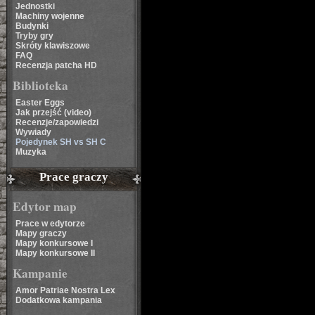
Jednostki
Machiny wojenne
Budynki
Tryby gry
Skróty klawiszowe
FAQ
Recenzja patcha HD
Biblioteka
Easter Eggs
Jak przejść (video)
Recenzje/zapowiedzi
Wywiady
Pojedynek SH vs SH C
Muzyka
Prace graczy
Edytor map
Prace w edytorze
Mapy graczy
Mapy konkursowe I
Mapy konkursowe II
Kampanie
Amor Patriae Nostra Lex
Dodatkowa kampania