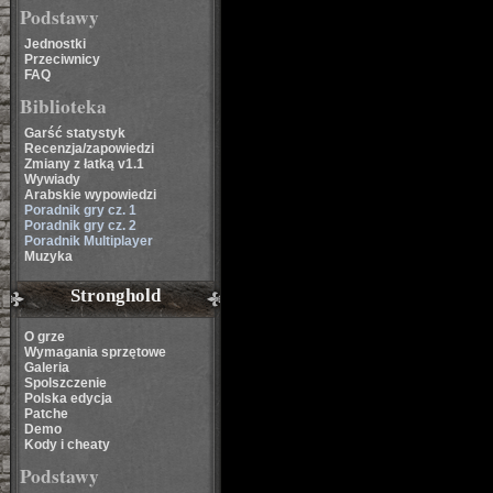
Podstawy
Jednostki
Przeciwnicy
FAQ
Biblioteka
Garść statystyk
Recenzja/zapowiedzi
Zmiany z łatką v1.1
Wywiady
Arabskie wypowiedzi
Poradnik gry cz. 1
Poradnik gry cz. 2
Poradnik Multiplayer
Muzyka
Stronghold
O grze
Wymagania sprzętowe
Galeria
Spolszczenie
Polska edycja
Patche
Demo
Kody i cheaty
Podstawy