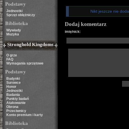
Podstawy
Jednostki
Nikt jeszcze nie dod
Sprzęt oblężniczy
Biblioteka
Dodaj komentarz
Wywiady
imię/nick:
Muzyka
Stronghold Kingdoms
O grze
FAQ
Wymagania sprzętowe
Podstawy
Budynki
Surowce
Honor
Jednostki
Badania
Punkty badań
Atakowanie
Obrona
Przeciwnicy
Konto premium i karty
Biblioteka