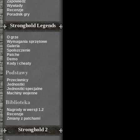
Zapowiedź
Wywiady
Recenzje
Poradnik gry
Stronghold Legends
O grze
Wymagania sprzętowe
Galeria
Spolszczenie
Patche
Demo
Kody i cheaty
Podstawy
Przeciwnicy
Jednostki
Jednostki specjalne
Machiny wojenne
Biblioteka
Nagrody w wersji 1.2
Recenzje
Zmiany z patchami
Stronghold 2