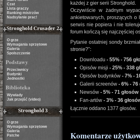
każdej z gier serii Stronghold.
Czat
Lista graczy
Oczywiście w żadnym wypadk
Ranking mistrzów
ankietowanych, proszących o l
Nadsyłanie prac!
serwis nie popiera i nie toleru
Stronghold Crusader 2
forum kończą się najczęściej o
O grze
Pytanie ostatniej sondy brzmia
Wymagania sprzętowe
Galeria
stronie?":
Spolszczenie
Downloadu
- 55% - 756 g
Podstawy
Opisów misji
- 25% - 338 
Przeciwnicy
Budynki
Opisów budynków
- 7% - 
Jednostki
Galerii screenów
- 6% - 76
Biblioteka
Newsów
- 5% - 71 głosów
Wywiady
Jak przejść (video)
Fan-artów
- 3% - 36 głosó
Łącznie oddano 1377 głosów.
Stronghold 3
O grze
Wymagania sprzętowe
Galeria
Komentarze użytko
Patche