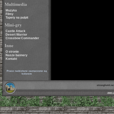
Multimedia
Muzyka
Filmy
Tapety na pulpit
Mini-gry
Castle Attack
Desert Warrior
Crossbow Commander
Inne
O stronie
Nasze bannery
Kontakt
Prace nadesłane zaznaczone są
kolorem
stronghold.net
2001-