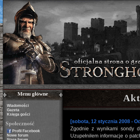
Menu główne
Akt
Wiadomości
Gazeta
Księga gości
[sobota, 12 stycznia 2008 - O
Społeczność
Zgodnie z wynikami sondy dok
Profil Facebook
Nowe forum
Uzupełniłem informacje o patc
Stare forum