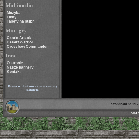
Multimedia
Muzyka
Filmy
Tapety na pulpit
Mini-gry
Castle Attack
Desert Warrior
Crossbow Commander
Inne
O stronie
Nasze bannery
Kontakt
Prace nadesłane zaznaczone są
kolorem
stronghold.net.pl
2001-