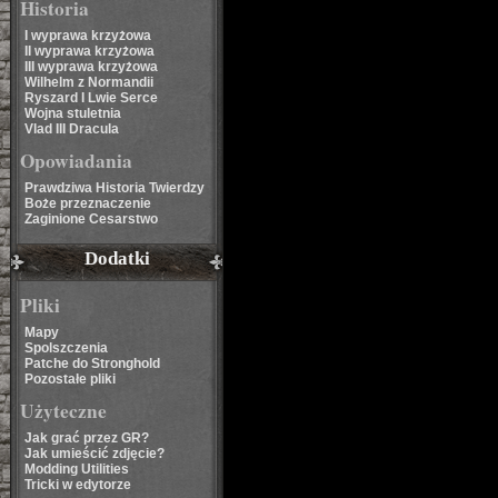
Historia
I wyprawa krzyżowa
II wyprawa krzyżowa
III wyprawa krzyżowa
Wilhelm z Normandii
Ryszard I Lwie Serce
Wojna stuletnia
Vlad III Dracula
Opowiadania
Prawdziwa Historia Twierdzy
Boże przeznaczenie
Zaginione Cesarstwo
Dodatki
Pliki
Mapy
Spolszczenia
Patche do Stronghold
Pozostałe pliki
Użyteczne
Jak grać przez GR?
Jak umieścić zdjęcie?
Modding Utilities
Tricki w edytorze