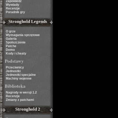
Zapowiedź
Wywiady
Recenzje
Poradnik gry
Stronghold Legends
O grze
Wymagania sprzętowe
Galeria
Spolszczenie
Patche
Demo
Kody i cheaty
Podstawy
Przeciwnicy
Jednostki
Jednostki specjalne
Machiny wojenne
Biblioteka
Nagrody w wersji 1.2
Recenzje
Zmiany z patchami
Stronghold 2