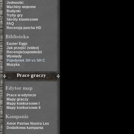
Jednostki
Machiny wojenne
Budynki
Tryby gry
Skróty klawiszowe
FAQ
Recenzja patcha HD
Biblioteka
Easter Eggs
Jak przejść (video)
Recenzje/zapowiedzi
Wywiady
Pojedynek SH vs SH C
Muzyka
Prace graczy
Edytor map
Prace w edytorze
Mapy graczy
Mapy konkursowe I
Mapy konkursowe II
Kampanie
Amor Patriae Nostra Lex
Dodatkowa kampania