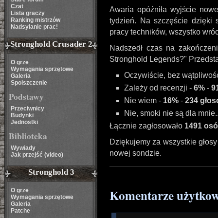
Czat
Awaria opóźniła wyjście no
Lista graczy
Ranking mistrzów
tydzień. Na szczęście dzięki s
Nadsyłanie prac!
pracy techników, wszystko wróc
Stronghold Crusader 2
Nadszedł czas na zakończeni
Stronghold Legends?" Przedst
O grze
Wymagania sprzętowe
Oczywiście, bez wątpliwośc
Galeria
Spolszczenie
Zależy od recenzji -
6%
-
9
Podstawy
Nie wiem -
16%
-
234 gło
Przeciwnicy
Nie, smoki nie są dla mnie..
Budynki
Jednostki
Łącznie zagłosowało
1491 os
Biblioteka
Dziękujemy za wszystkie głosy
Wywiady
nowej sondzie.
Jak przejść (video)
Stronghold 3
Komentarze użytko
O grze
Wymagania sprzętowe
Galeria
Patche