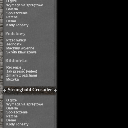
O grze
Wymagania sprzętowe
Galeria
Spolszczenie
Patche
Demo
Kody i cheaty
Podstawy
Przeciwnicy
Jednostki
Machiny wojenne
Skróty klawiszowe
Biblioteka
Recenzje
Jak przejść (video)
Zmiany z patchami
Muzyka
Stronghold Crusader
O grze
Wymagania sprzętowe
Galeria
Spolszczenie
Patche
Demo
Kody i cheaty