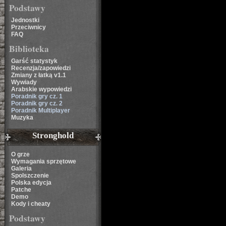
Podstawy
Jednostki
Przeciwnicy
FAQ
Biblioteka
Garść statystyk
Recenzja/zapowiedzi
Zmiany z łatką v1.1
Wywiady
Arabskie wypowiedzi
Poradnik gry cz. 1
Poradnik gry cz. 2
Poradnik Multiplayer
Muzyka
Stronghold
O grze
Wymagania sprzętowe
Galeria
Spolszczenie
Polska edycja
Patche
Demo
Kody i cheaty
Podstawy