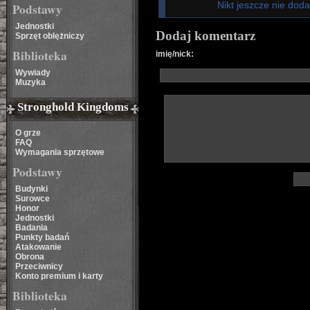
Nikt jeszcze nie dod
Podstawy
Jednostki
Dodaj komentarz
Sprzęt oblężniczy
Biblioteka
imię/nick:
Wywiady
Muzyka
Stronghold Kingdoms
O grze
FAQ
Wymagania sprzętowe
Podstawy
Budynki
Surowce
Honor
Jednostki
Badania
Punkty badań
Atakowanie
Obrona
Przeciwnicy
Konto premium i karty
Biblioteka