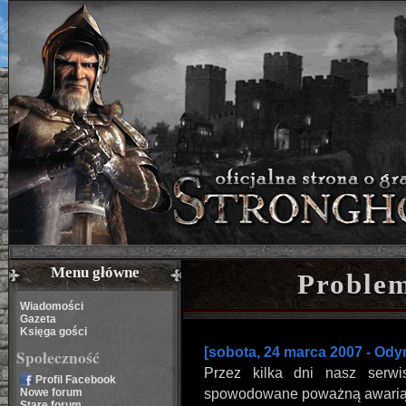
Menu główne
Problem
Wiadomości
Gazeta
Księga gości
[sobota, 24 marca 2007 - Ody
Społeczność
Przez kilka dni nasz serwis
Profil Facebook
Nowe forum
spowodowane poważną awarią
Stare forum