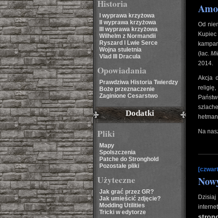
Historia
Amor
I wyprawa krzyżowa
II wyprawa krzyżowa
Od nie
III wyprawa krzyżowa
Kupiec
Wilhelm z Normandii
Ryszard I Lwie Serce
kampani
Wojna stuletnia
(łac.
Mi
Vlad III Dracula
2014.
Opowiadania
Akcja 
Prawdziwa Historia Twierdzy
religię
Boże przeznaczenie
Zaginione Cesarstwo
Państwo
szlache
Dodatki
hetman
Pliki
Na nas
Mapy
Spolszczenia
Patche do Stronghold
Pozostałe pliki
[czwart
Użyteczne
Nowy
Jak grać przez GR?
Dzisiaj
Jak umieścić zdjęcie?
Modding Utilities
interne
Tricki w edytorze
stron