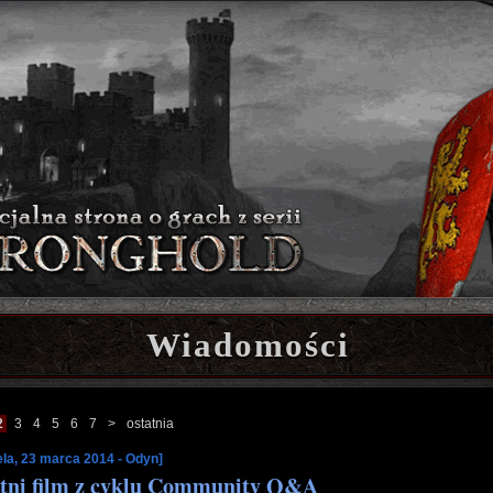
Wiadomości
2
3
4
5
6
7
>
ostatnia
ela, 23 marca 2014 - Odyn]
tni film z cyklu Community Q&A