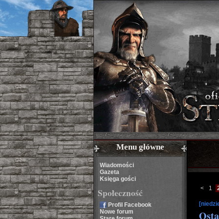
Menu główne
Wiadomości
Gazeta
Księga gości
<
1
Społeczność
[niedzi
Profil Facebook
Nowe forum
Osta
Stare forum