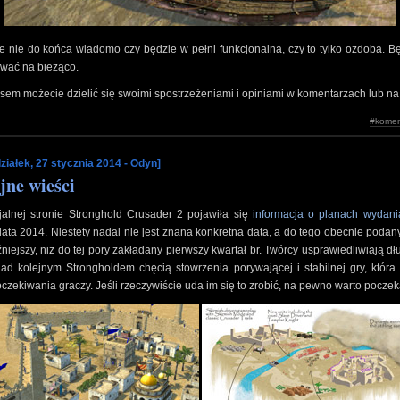
e nie do końca wiadomo czy będzie w pełni funkcjonalna, czy to tylko ozdoba. 
ować na bieżąco.
em możecie dzielić się swoimi spostrzeżeniami i opiniami w komentarzach lub na
#komen
ziałek, 27 stycznia 2014 - Odyn]
jne wieści
jalnej stronie Stronghold Crusader 2 pojawiła się
informacja o planach wydani
 lata 2014. Niestety nadal nie jest znana konkretna data, a do tego obecnie podan
źniejszy, niż do tej pory zakładany pierwszy kwartał br. Twórcy usprawiedliwiają dł
ad kolejnym Strongholdem chęcią stowrzenia porywającej i stabilnej gry, która
oczekiwania graczy. Jeśli rzeczywiście uda im się to zrobić, na pewno warto poczeka