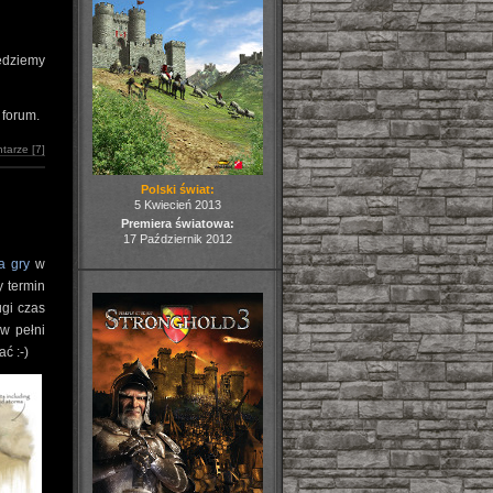
Będziemy
 forum.
tarze [7]
Polski świat:
5 Kwiecień 2013
Premiera światowa:
17 Październik 2012
a gry
w
y termin
ugi czas
 w pełni
ć :-)