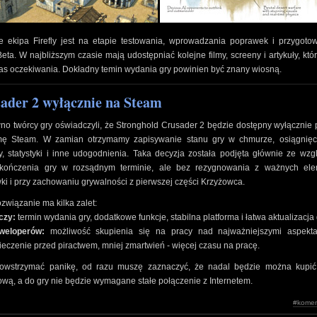
e ekipa Firefly jest na etapie testowania, wprowadzania poprawek i przygoto
Beta. W najbliższym czasie mają udostępniać kolejne filmy, screeny i artykuły, któ
s oczekiwania. Dokładny temin wydania gry powinien być znany wiosną.
ader 2 wyłącznie na Steam
o twórcy gry oświadczyli, że Stronghold Crusader 2 będzie dostępny wyłącznie
rmę Steam. W zamian otrzymamy zapisywanie stanu gry w chmurze, osiągnięci
, statystyki i inne udogodnienia. Taka decyzja została podjęta głównie ze wz
kończenia gry w rozsądnym terminie, ale bez rezygnowania z ważnych el
ki i przy zachowaniu grywalności z pierwszej części Krzyżowca.
ozwiązanie ma kilka zalet:
czy:
termin wydania gry, dodatkowe funkcje, stabilna platforma i łatwa aktualizacja 
weloperów:
możliwość skupienia się na pracy nad najważniejszymi aspekta
eczenie przed piractwem, mniej zmartwień - więcej czasu na pracę.
owstrzymać panikę, od razu muszę zaznaczyć, że nadal będzie można kupić
wą, a do gry nie będzie wymagane stałe połączenie z Internetem.
#komen