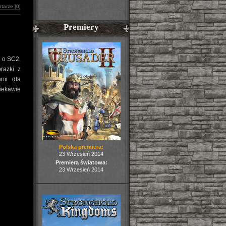
tarze [0]
Premiery
i o SC2.
razki z
nii dla
iekawie
Polska premiera:
23 Wrzesień 2014
Premiera światowa:
23 Wrzesień 2014