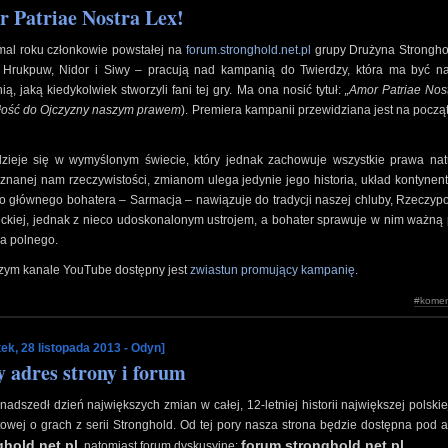
 Patriae Nostra Lex!
mal roku członkowie powstałej na
forum.stronghold.net.pl
grupy Drużyna Strongho
 Hrukpuw, Nidor i Siwy – pracują nad kampanią do Twierdzy, która ma być na
ą, jaką kiedykolwiek stworzyli fani tej gry. Ma ona nosić tytuł:
Amor Patriae Nos
łość do Ojczyzny naszym prawem
). Premiera kampanii przewidziana jest na począ
dzieje się w wymyślonym świecie, który jednak zachowuje wszystkie prawa natu
, znanej nam rzeczywistości, zmianom ulega jedynie jego historia, układ kontynent
 głównego bohatera – Sarmacja – nawiązuje do tradycji naszej chluby, Rzeczypo
ckiej, jednak z nieco udoskonalonym ustrojem, a bohater sprawuje w nim ważną
a polnego.
zym kanale YouTube dostępny jest
zwiastun promujący kampanię
.
#komen
ek, 28 listopada 2013 - Odyn]
 adres strony i forum
 nadszedł dzień największych zmian w całej, 12-letniej historii największej polskie
towej o grach z serii Stronghold. Od tej pory nasza strona będzie dostępna pod
ghold.net.pl
forum.stronghold.net.pl
, natomiast forum dyskusyjne: