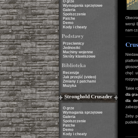
O grze
Wymagania sprzętowe
Galeria
Spolszczenie
Obecni
Patche
Demo
wersji 
Kody i cheaty
nam cza
Podstawy
Crus
Przeciwnicy
Jednostki
Machiny wojenne
Niedawn
Skróty klawiszowe
platfo
Biblioteka
głosowy
Recenzje
chęć u
Jak przejść (video)
rozgryw
Zmiany z patchami
Muzyka
Takie r
dla gra
Stronghold Crusader
dla de
zabezpi
O grze
Wymagania sprzętowe
Żeby p
Galeria
Spolszczenie
pudełko
Patche
Demo
Kody i cheaty