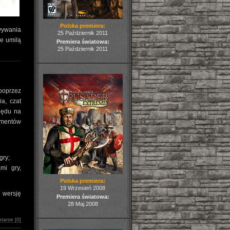
Polska premiera:
wywania
25 Październik 2011
re umilą
Premiera światowa:
25 Październik 2011
 poprzez
a, czat
ględu na
ementów
gry;
mi gry,
Polska premiera:
19 Wrzesień 2008
 wersję
Premiera światowa:
28 Maj 2008
tarze [0]