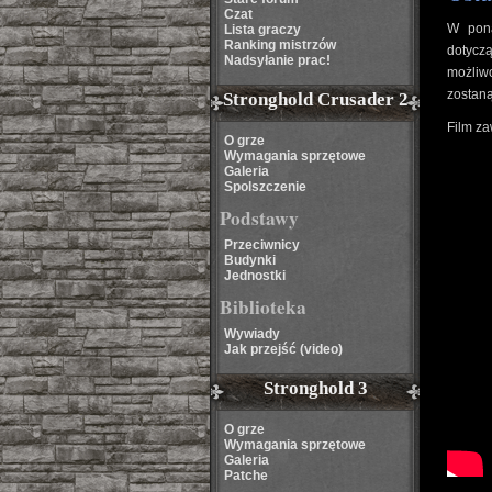
Czat
W pona
Lista graczy
Ranking mistrzów
dotycz
Nadsyłanie prac!
możliwo
zostaną
Stronghold Crusader 2
Film za
O grze
Wymagania sprzętowe
Galeria
Spolszczenie
Podstawy
Przeciwnicy
Budynki
Jednostki
Biblioteka
Wywiady
Jak przejść (video)
Stronghold 3
O grze
Wymagania sprzętowe
Galeria
Patche