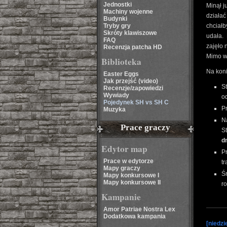
Jednostki
Minął j
Machiny wojenne
działa
Budynki
Tryby gry
chciał
Skróty klawiszowe
udała.
FAQ
zajęło 
Recenzja patcha HD
Mimo ws
Biblioteka
Na kon
Easter Eggs
Jak przejść (video)
St
Recenzje/zapowiedzi
Wywiady
o
Pojedynek SH vs SH C
Pr
Muzyka
N
Prace graczy
S
d
Edytor map
P
Prace w edytorze
tr
Mapy graczy
Ś
Mapy konkursowe I
Mapy konkursowe II
ro
Kampanie
Amor Patriae Nostra Lex
Dodatkowa kampania
[niedzi