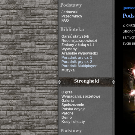
Podstawy
[ponied
Jednostki
Pod
Przeciwnicy
FAQ
Z okaz
Biblioteka
Strong
Garść statystyk
samych 
Recenzja/zapowiedzi
życiu p
Zmiany z łatką v1.1
Wywiady
Arabskie wypowiedzi
Poradnik gry cz. 1
Poradnik gry cz. 2
Poradnik Multiplayer
Muzyka
Stronghold
O grze
Wymagania sprzętowe
Galeria
Spolszczenie
Polska edycja
Patche
Demo
Kody i cheaty
Podstawy