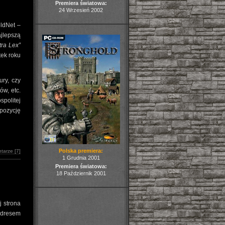
Premiera światowa:
24 Wrzesień 2002
ldNet –
jlepszą
tra Lex
tek roku
ry, czy
ów, etc.
spolitej
 pozycję
Polska premiera:
tarze [7]
1 Grudnia 2001
Premiera światowa:
18 Październik 2001
j strona
 adresem