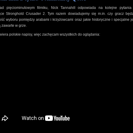
d pięciominutowym filmiku, Nick Tannahill odpowiada na kolejne pytania 
ące Stronghold Crusader 2. Tym razem dowiadujemy się m.in. czy gracz będz
ść wyboru pomiędzy arabami i krzyżowcami oraz jakie historyczne i specjalne j
 zawarte w grze.
wiera polskie napisy, więc zachęcam wszystkich do oglądania: