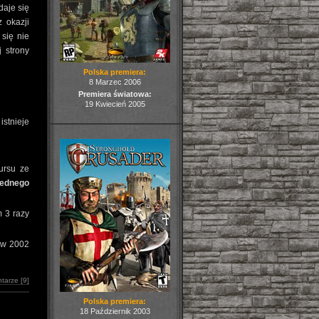
daje się
 okazji
się nie
 strony
Polska premiera:
8 Marzec 2006
Premiera światowa:
19 Kwiecień 2005
istnieje
ursu ze
jednego
m 3 razy
e w 2002
tarze [9]
Polska premiera:
18 Październik 2003