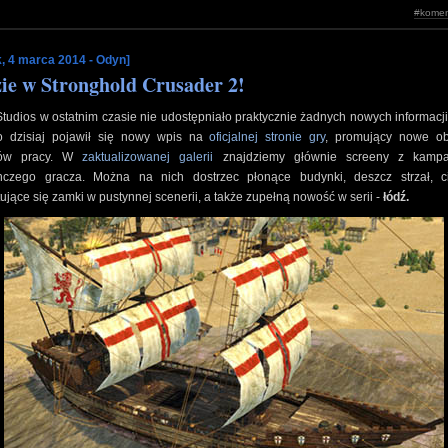
#komen
k, 4 marca 2014 - Odyn]
ie w Stronghold Crusader 2!
 Studios w ostatnim czasie nie udostępniało praktycznie żadnych nowych informacj
o dzisiaj pojawił się nowy wpis na
oficjalnej stronie gry
, promujący nowe ob
pów pracy. W
zaktualizowanej galerii
znajdziemy głównie screeny z kampa
nczego gracza. Można na nich dostrzec płonące budynki, deszcz strzał, c
ujące się zamki w pustynnej scenerii, a także zupełną nowość w serii -
łódź.