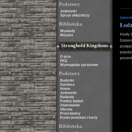
Podstawy
Jednostki
Sprzęt oblężniczy
[wtore
Biblioteka
Łodz
Wywiady
Firefly
Muzyka
Dopier
Stronghold Kingdoms
postę
pojedy
O grze
prezent
FAQ
Wymagania sprzętowe
Podstawy
Budynki
Surowce
Honor
Jednostki
Badania
Punkty badań
Atakowanie
Obrona
Przeciwnicy
Konto premium i karty
Biblioteka