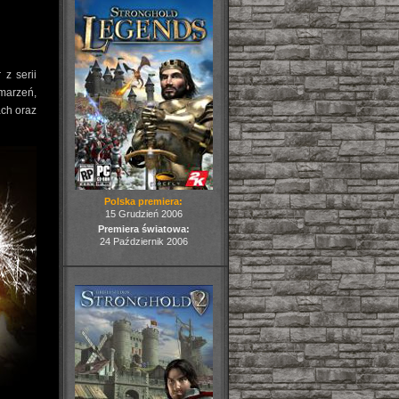
z serii
marzeń,
ach oraz
Polska premiera:
15 Grudzień 2006
Premiera światowa:
24 Październik 2006