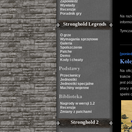
Zapowiedź
Wywiady
Recenzje
Poradnik gry
Na razi
inform
Stronghold Legends
Tymczas
O grze
Wymagania sprzętowe
Galeria
Spolszczenie
Patche
[ponied
Demo
Kole
Kody i cheaty
Podstawy
Na ofic
Przeciwnicy
trakcie
Jednostki
jest pó
Jednostki specjalne
Machiny wojenne
pracy n
spełni 
Biblioteka
Nagrody w wersji 1.2
Recenzje
Zmiany z patchami
Stronghold 2