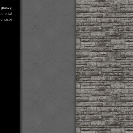
graczy,
ie miał
ednostki