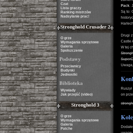
Czat
Pack
. 
Lista graczy
Są to: 
Ranking mistrzów
Nadsyłanie prac!
histor
Harlech
Stronghold Crusader 2
Drugi z
O grze
Castle 
Wymagania sprzętowe
Galeria
W tej c
Spolszczenie
Strongh
Podstawy
SuperC
Uwaga, 
Przeciwnicy
Budynki
Jednostki
Konk
Biblioteka
Ruszył 
Wywiady
Jak przejść (video)
on prze
strong
Stronghold 3
Kole
O grze
Wymagania sprzętowe
Galeria
Dodał
Patche
uwagę, 