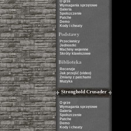
O grze
Wymagania sprzętowe
Galeria
Spolszczenie
Patche
Demo
Kody i cheaty
Podstawy
Przeciwnicy
Jednostki
Machiny wojenne
Skróty klawiszowe
Biblioteka
Recenzje
Jak przejść (video)
Zmiany z patchami
Muzyka
Stronghold Crusader
O grze
Wymagania sprzętowe
Galeria
Spolszczenie
Patche
Demo
Kody i cheaty