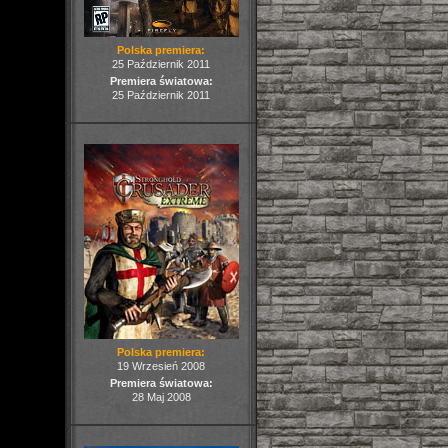
Polska premiera:
25 Październik 2011
Premiera światowa:
25 Październik 2011
Polska premiera:
19 Wrzesień 2008
Premiera światowa:
28 Maj 2008