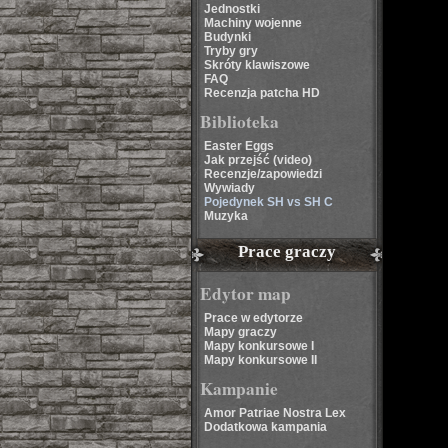
Jednostki
Machiny wojenne
Budynki
Tryby gry
Skróty klawiszowe
FAQ
Recenzja patcha HD
Biblioteka
Easter Eggs
Jak przejść (video)
Recenzje/zapowiedzi
Wywiady
Pojedynek SH vs SH C
Muzyka
Prace graczy
Edytor map
Prace w edytorze
Mapy graczy
Mapy konkursowe I
Mapy konkursowe II
Kampanie
Amor Patriae Nostra Lex
Dodatkowa kampania