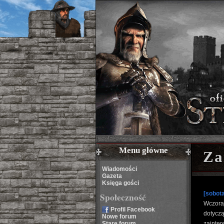
Menu główne
Za
Wiadomości
Gazeta
Księga gości
[sobota
Społeczność
Wczora
Profil Facebook
dotycz
Nowe forum
Stare forum
zainte