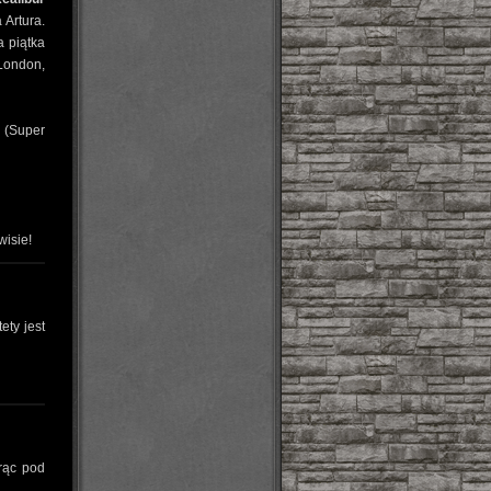
 Artura.
a piątka
London,
i (Super
wisie!
tety jest
orąc pod