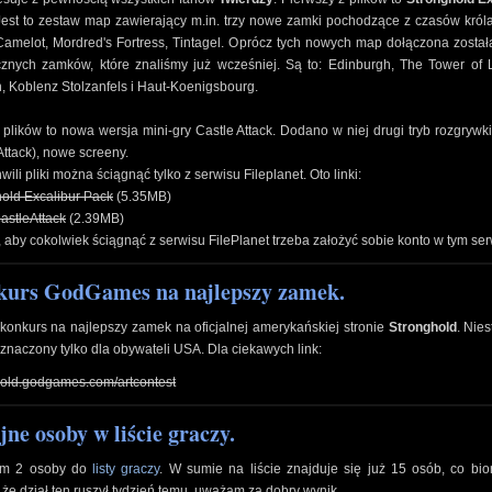
Jest to zestaw map zawierający m.in. trzy nowe zamki pochodzące z czasów króla
Camelot, Mordred's Fortress, Tintagel. Oprócz tych nowych map dołączona został
ycznych zamków, które znaliśmy już wcześniej. Są to: Edinburgh, The Tower of 
, Koblenz Stolzanfels i Haut-Koenigsbourg.
 plików to nowa wersja mini-gry Castle Attack. Dodano w niej drugi tryb rozgrywk
Attack), nowe screeny.
hwili pliki można ściągnąć tylko z serwisu Fileplanet. Oto linki:
old Excalibur Pack
(5.35MB)
astleAttack
(2.39MB)
aby cokolwiek ściągnąć z serwisu FilePlanet trzeba założyć sobie konto w tym ser
urs GodGames na najlepszy zamek.
konkurs na najlepszy zamek na oficjalnej amerykańskiej stronie
Stronghold
. Nies
znaczony tylko dla obywateli USA. Dla ciekawych link:
hold.godgames.com/artcontest
jne osoby w liście graczy.
em 2 osoby do
listy graczy
. W sumie na liście znajduje się już 15 osób, co bi
że dział ten ruszył tydzień temu, uważam za dobry wynik.