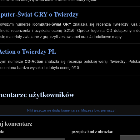
uter-Świat GRY o Twierdzy
nowszym numerze
Komputer-Świat GRY
znalazła się recenzja
Twierdzy
. Gra 
ylność recenzenta i uzyskała ocenę 5.21/6. Oprócz tego na CD dołączonym d
 się materiały związane z grą, czyli zestaw tapet oraz 4 dodatkowe mapy.
ction o Twierdzy PL
owym numerze
CD-Action
znalazła się recenzja polskiej wersji
Twierdzy
. Polsk
 oceniona bardzo wysoko i zdobyła ocenę 9/10.
entarze użytkowników
Nikt jeszcze nie dodał komentarza. Możesz być pierwszy!
j komentarz
ck:
przepisz kod z obrazka: