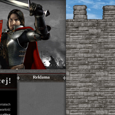
Reklama
ej!
riałach
wartość
calibur