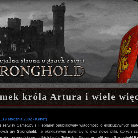
mek króla Artura i wiele więc
, 19 stycznia 2002 - Kenet]
j serwisy GameSpy i Fileplanet opublikowały wiadomość o ekskluzywnych mate
ących gry
Stronghold
. Te ekskluzywne materiały to dwa nowe pliki, których za
resuje z pewnością wszystkich fanów
Twierdzy
. Pierwszy z plików to
Stronghold Ex