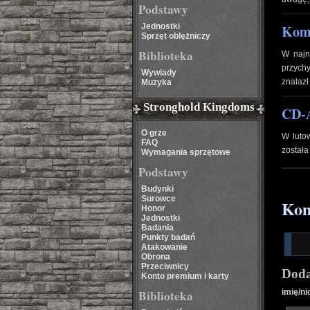
Podstawy
Jednostki
Komp
Sprzęt oblężniczy
Biblioteka
W naj
przych
Wywiady
znalazł
Muzyka
Stronghold Kingdoms
CD-A
O grze
W lut
FAQ
została
Wymagania sprzętowe
Podstawy
Budynki
Surowce
Kom
Honor
Jednostki
Badania
Punkty badań
Atakowanie
Obrona
Przeciwnicy
Doda
Konto premium i karty
Biblioteka
imię/ni