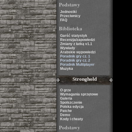
Podstawy
Jednostki
Przeciwnicy
FAQ
Biblioteka
Garść statystyk
Recenzja/zapowiedzi
Zmiany z łatką v1.1
Wywiady
Arabskie wypowiedzi
Poradnik gry cz. 1
Poradnik gry cz. 2
Poradnik Multiplayer
Muzyka
Stronghold
O grze
Wymagania sprzętowe
Galeria
Spolszczenie
Polska edycja
Patche
Demo
Kody i cheaty
Podstawy