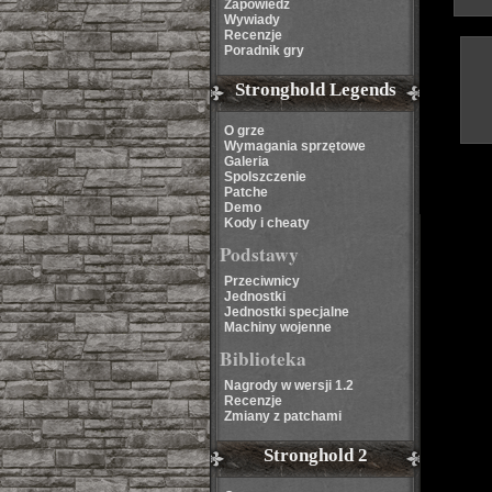
Zapowiedź
Wywiady
Recenzje
Poradnik gry
Stronghold Legends
O grze
Wymagania sprzętowe
Galeria
Spolszczenie
Patche
Demo
Kody i cheaty
Podstawy
Przeciwnicy
Jednostki
Jednostki specjalne
Machiny wojenne
Biblioteka
Nagrody w wersji 1.2
Recenzje
Zmiany z patchami
Stronghold 2