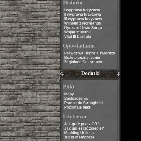
Historia
I wyprawa krzyżowa
II wyprawa krzyżowa
III wyprawa krzyżowa
Wilhelm z Normandii
Ryszard I Lwie Serce
Wojna stuletnia
Vlad III Dracula
Opowiadania
Prawdziwa Historia Twierdzy
Boże przeznaczenie
Zaginione Cesarstwo
Dodatki
Pliki
Mapy
Spolszczenia
Patche do Stronghold
Pozostałe pliki
Użyteczne
Jak grać przez GR?
Jak umieścić zdjęcie?
Modding Utilities
Tricki w edytorze