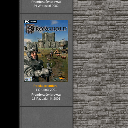
Premiera światowa:
24 Wrzesień 2002
Polska premiera:
1 Grudnia 2001
Premiera światowa:
18 Październik 2001