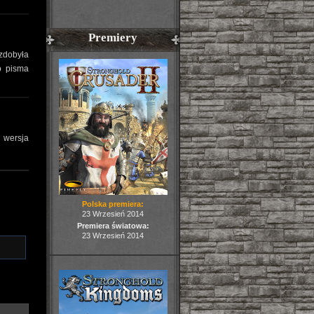
Premiery
zdobyła
o pisma
a wersja
Polska premiera:
23 Wrzesień 2014
Premiera światowa:
23 Wrzesień 2014