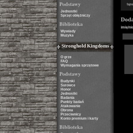
Podstawy
fajn
Jednostki
Sprzęt oblężniczy
Doda
Biblioteka
imię/ni
Wywiady
Muzyka
Stronghold Kingdoms
O grze
FAQ
Wymagania sprzętowe
Podstawy
Budynki
Surowce
Honor
Jednostki
Badania
Punkty badań
Atakowanie
Obrona
Przeciwnicy
Konto premium i karty
Biblioteka