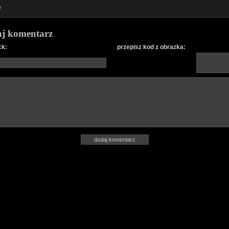
e
j komentarz
ck:
przepisz kod z obrazka: