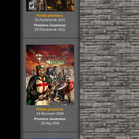
Polska premiera:
25 Październik 2011
Premiera światowa:
25 Październik 2011
Polska premiera:
19 Wrzesień 2008
Premiera światowa:
28 Maj 2008