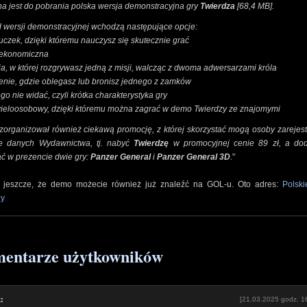
a jest do pobrania polska wersja demonstracyjna gry
Twierdza
[68,4 MB].
 wersji demonstracyjnej wchodzą następujące opcje:
czek, dzięki któremu nauczysz się skutecznie grać
a ekonomiczna
ja, w której rozgrywasz jedną z misji, walcząc z dwoma adwersarzami króla
enie, gdzie oblegasz lub bronisz jednego z zamków
ego nie widać, czyli krótka charakterystyka gry
wieloosobowy, dzięki któremu można zagrać w demo Twierdzy ze znajomymi
zorganizował również ciekawą promocję, z której skorzystać mogą osoby zarejes
e danych Wydawnictwa, tj. nabyć
Twierdzę
w promocyjnej cenie 89 zł, a do
ć w prezencie dwie gry:
Panzer General
i
Panzer General 3D
.
"
jeszcze, że demo możecie również już znaleźć na GOL-u. Oto adres:
Polsk
zy
entarze użytkowników
:
[21.03.2025 godz. 1