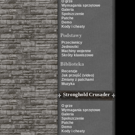
O grze
Wymagania sprzętowe
Galeria
Spolszczenie
Patche
Demo
Kody i cheaty
Podstawy
Przeciwnicy
Jednostki
Machiny wojenne
Skróty klawiszowe
Biblioteka
Recenzje
Jak przejść (video)
Zmiany z patchami
Muzyka
Stronghold Crusader
O grze
Wymagania sprzętowe
Galeria
Spolszczenie
Patche
Demo
Kody i cheaty