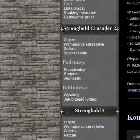
dostępn
Czat
Lista graczy
W skład
Ranking mistrzów
Nadsyłanie prac!
- Samou
- Misj
Stronghold Crusader 2
- Inwaz
- Oblęż
O grze
- To cz
Wymagania sprzętowe
Galeria
- Tryb 
Spolszczenie
Play-It
Podstawy
w bazi
Przeciwnicy
otrzyma
Budynki
Jednostki
Dodam 
Biblioteka
Twierd
Wywiady
Jak przejść (video)
Stronghold 3
Kom
O grze
Wymagania sprzętowe
Galeria
Patche
olek