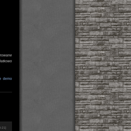
trowane
datkowo
ie demo
6:21]