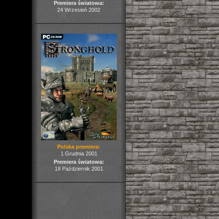
Premiera światowa:
24 Wrzesień 2002
Polska premiera:
1 Grudnia 2001
Premiera światowa:
18 Październik 2001