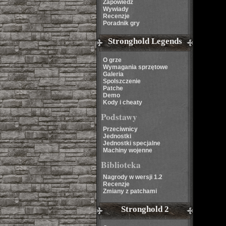
Zapowiedź
Wywiady
Recenzje
Poradnik gry
Stronghold Legends
O grze
Wymagania sprzętowe
Galeria
Spolszczenie
Patche
Demo
Kody i cheaty
Podstawy
Przeciwnicy
Jednostki
Jednostki specjalne
Machiny wojenne
Biblioteka
Nagrody w wersji 1.2
Recenzje
Zmiany z patchami
Stronghold 2