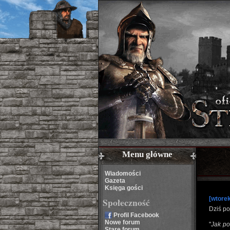
Menu główne
Wiadomości
Gazeta
Księga gości
[wtorek
Społeczność
Dziś po
Profil Facebook
Nowe forum
"
Jak po
Stare forum