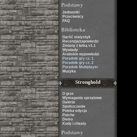
Podstawy
Jednostki
Przeciwnicy
FAQ
Biblioteka
Garść statystyk
Recenzja/zapowiedzi
Zmiany z łatką v1.1
Wywiady
Arabskie wypowiedzi
Poradnik gry cz. 1
Poradnik gry cz. 2
Poradnik Multiplayer
Muzyka
Stronghold
O grze
Wymagania sprzętowe
Galeria
Spolszczenie
Polska edycja
Patche
Demo
Kody i cheaty
Podstawy