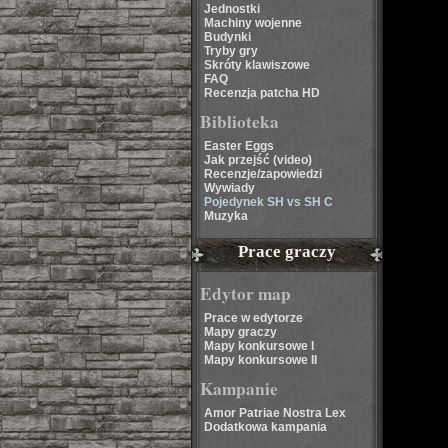
Jednostki
Machiny wojenne
Budynki
Tryby gry
Skróty klawiszowe
FAQ
Recenzja patcha HD
Biblioteka
Easter Eggs
Jak przejść (video)
Recenzje/zapowiedzi
Wywiady
Pojedynek SH vs SH C
Muzyka
Prace graczy
Edytor map
Prace w edytorze
Mapy graczy
Mapy konkursowe I
Mapy konkursowe II
Kampanie
Amor Patriae Nostra Lex
Dodatkowa kampania