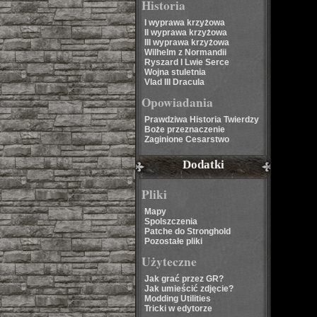
Historia
I wyprawa krzyżowa
II wyprawa krzyżowa
III wyprawa krzyżowa
Wilhelm z Normandii
Ryszard I Lwie Serce
Wojna stuletnia
Vlad III Dracula
Opowiadania
Prawdziwa Historia Twierdzy
Boże przeznaczenie
Zaginione Cesarstwo
Dodatki
Pliki
Mapy
Spolszczenia
Patche do Stronghold
Pozostałe pliki
Użyteczne
Jak grać przez GR?
Jak umieścić zdjęcie?
Modding Utilities
Tricki w edytorze