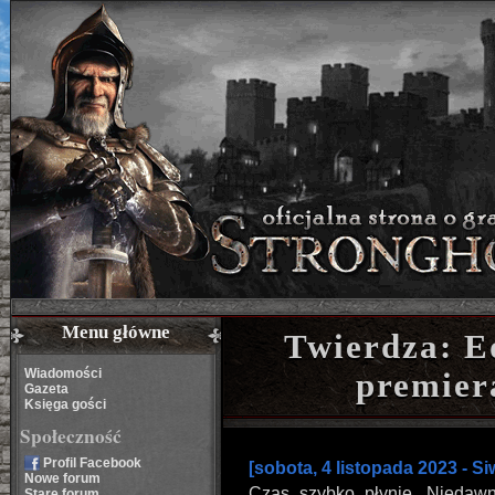
Menu główne
Twierdza: E
Wiadomości
premiera
Gazeta
Księga gości
Społeczność
Profil Facebook
[sobota, 4 listopada 2023 - Si
Nowe forum
Czas szybko płynie. Niedawn
Stare forum