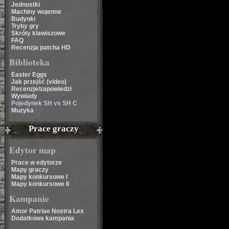
Jednostki
Machiny wojenne
Budynki
Tryby gry
Skróty klawiszowe
FAQ
Recenzja patcha HD
Biblioteka
Easter Eggs
Jak przejść (video)
Recenzje/zapowiedzi
Wywiady
Pojedynek SH vs SH C
Muzyka
Prace graczy
Edytor map
Prace w edytorze
Mapy graczy
Mapy konkursowe I
Mapy konkursowe II
Kampanie
Amor Patriae Nostra Lex
Dodatkowa kampania