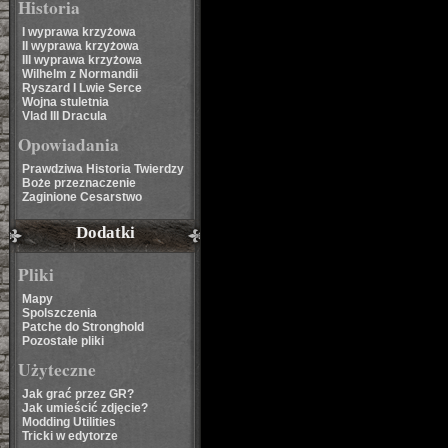
Historia
I wyprawa krzyżowa
II wyprawa krzyżowa
III wyprawa krzyżowa
Wilhelm z Normandii
Ryszard I Lwie Serce
Wojna stuletnia
Vlad III Dracula
Opowiadania
Prawdziwa Historia Twierdzy
Boże przeznaczenie
Zaginione Cesarstwo
Dodatki
Pliki
Mapy
Spolszczenia
Patche do Stronghold
Pozostałe pliki
Użyteczne
Jak grać przez GR?
Jak umieścić zdjęcie?
Modding Utilities
Tricki w edytorze