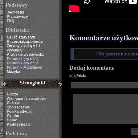
Podstawy
Jednostki
Przeciwnicy
FAQ
Biblioteka
Komentarze użytko
Garść statystyk
Recenzja/zapowiedzi
Zmiany z łatką v1.1
Wywiady
Nikt jeszcze nie dod
Arabskie wypowiedzi
Poradnik gry cz. 1
Poradnik gry cz. 2
Dodaj komentarz
Poradnik Multiplayer
Muzyka
imię/nick:
Stronghold
O grze
Wymagania sprzętowe
Galeria
Spolszczenie
Polska edycja
Patche
Demo
Kody i cheaty
Podstawy