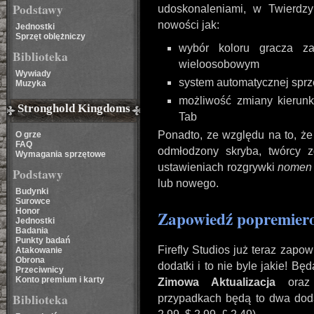
Podstawy
udoskonaleniami, w Twierdzy
nowości jak:
Jednostki
Sprzęt oblężniczy
wybór koloru gracza z
Biblioteka
wieloosobowym
Wywiady
system automatycznej sprz
Muzyka
możliwość zmiany kierun
Stronghold Kingdoms
Tab
Ponadto, ze względu na to, że
O grze
FAQ
odmłodzony skryba, twórcy 
Wymagania sprzętowe
ustawieniach rozgrywki
nomen
Podstawy
lub nowego.
Budynki
Surowce
Honor
Zapowiedź popremier
Jednostki
Badania
Punkty badań
Firefly Studios już teraz zap
Atakowanie
Obrona
dodatki i to nie byle jakie! 
Przeciwnicy
Konto premium i karty
Zimowa Aktualizacja
ora
Biblioteka
przypadkach będą to dwa doda