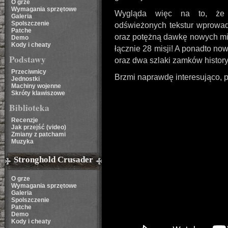
O grze
Wymagania sprzętowe
Wygląda więc na to, że 
Galeria
Spolszczenie
odświeżonych tekstur wprowad
Patche
oraz potężną dawkę nowych mis
Demo
Kody i cheaty
łącznie 28 misji! A ponadto n
Podstawy
oraz dwa szlaki zamków histor
Przeciwnicy
Brzmi naprawdę interesująco,
Jednostki
Machiny wojenne
Skróty klawiszowe
Biblioteka
Recenzje
Jak przejść (video)
Zmiany z patchami
Muzyka
Stronghold Crusader
O grze
Wymagania sprzętowe
Galeria
Spolszczenie
Patche
Demo
Kody i cheaty