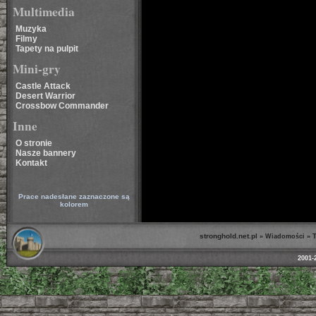
Multimedia
Muzyka
Filmy
Tapety na pulpit
Mini-gry
Castle Attack
Desert Warrior
Crossbow Commander
Inne
O stronie
Nasze bannery
Kontakt
Prace nadesłane zaznaczone są
kolorem
stronghold.net.pl
T
»
Wiadomości
»
2001-