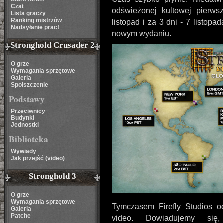
Czat
odświeżonej kultowej pierwsz
Lista graczy
Ranking mistrzów
listopad i za 3 dni - 7 listop
Nadsyłanie prac!
nowym wydaniu.
Stronghold Crusader 2
O grze
Wymagania sprzętowe
Galeria
Spolszczenie
Podstawy
Przeciwnicy
Budynki
Jednostki
Biblioteka
Wywiady
Jak przejść (video)
Stronghold 3
O grze
Wymagania sprzętowe
Tymczasem Firefly Studios o
Galeria
Patche
video. Dowiadujemy się