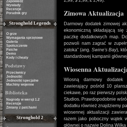
2,99, $ 2,99,
£ 2,49).
Zapowiedź
Wywiady
Recenzje
Zimowa Aktualizacja
Poradnik gry
Stronghold Legends
Darmowy dodatek zimowej akt
ekonomiczną składającą się z
O grze
paczkę dodatkowych map. Doda
Wymagania sprzętowe
Galeria
pozwoli nam zagrać w zupełn
Spolszczenie
zatoka" (ang.
Swine's Bay
), kt
Patche
Demo
standardowej kampanii główne
Kody i cheaty
Podstawy
Wiosenna Aktualizacj
Przeciwnicy
Jednostki
Wiosną darmowy dodatek 
Jednostki specjalne
Machiny wojenne
zawierający pośród 10 plansz
Biblioteka
ciekawe, po raz pierwszy polski
Studios. Prawdopodobnie wśród
Nagrody w wersji 1.2
Recenzje
dodatku również znajdziemy pa
Zmiany z patchami
wiosennej aktualizacji zawier
Stronghold 2
razem jako poboczny wątek w
głównej o nazwie Dolina Wilka