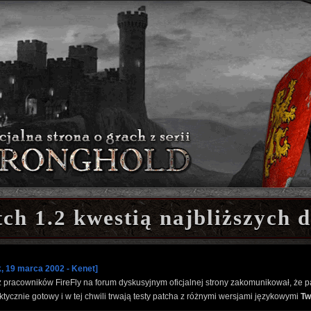
tch 1.2 kwestią najbliższych 
k, 19 marca 2002 - Kenet]
 pracowników FireFly na forum dyskusyjnym oficjalnej strony zakomunikował, że p
aktycznie gotowy i w tej chwili trwają testy patcha z różnymi wersjami językowymi
Tw