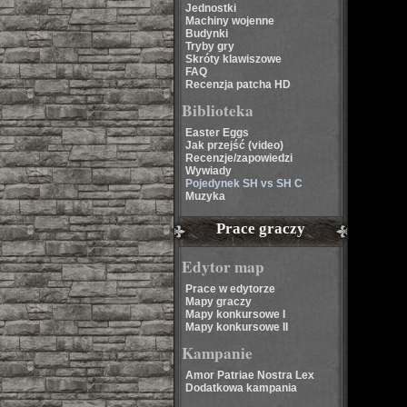
Jednostki
Machiny wojenne
Budynki
Tryby gry
Skróty klawiszowe
FAQ
Recenzja patcha HD
Biblioteka
Easter Eggs
Jak przejść (video)
Recenzje/zapowiedzi
Wywiady
Pojedynek SH vs SH C
Muzyka
Prace graczy
Edytor map
Prace w edytorze
Mapy graczy
Mapy konkursowe I
Mapy konkursowe II
Kampanie
Amor Patriae Nostra Lex
Dodatkowa kampania