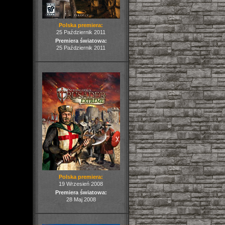
Polska premiera:
25 Październik 2011
Premiera światowa:
25 Październik 2011
Polska premiera:
19 Wrzesień 2008
Premiera światowa:
28 Maj 2008