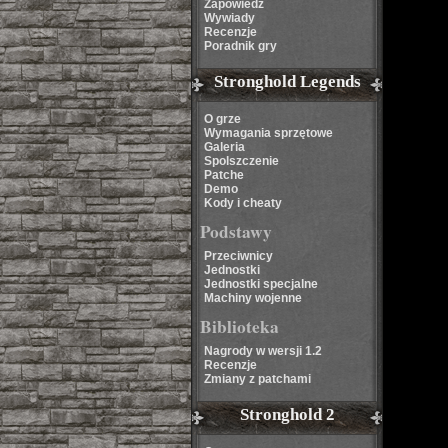
Zapowiedź
Wywiady
Recenzje
Poradnik gry
Stronghold Legends
O grze
Wymagania sprzętowe
Galeria
Spolszczenie
Patche
Demo
Kody i cheaty
Podstawy
Przeciwnicy
Jednostki
Jednostki specjalne
Machiny wojenne
Biblioteka
Nagrody w wersji 1.2
Recenzje
Zmiany z patchami
Stronghold 2