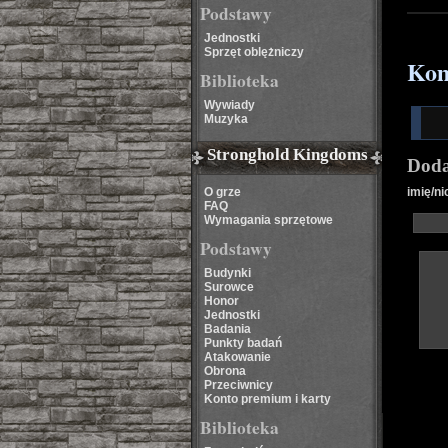
Podstawy
Jednostki
Sprzęt oblężniczy
Kom
Biblioteka
Wywiady
Muzyka
Stronghold Kingdoms
Doda
O grze
imię/ni
FAQ
Wymagania sprzętowe
Podstawy
Budynki
Surowce
Honor
Jednostki
Badania
Punkty badań
Atakowanie
Obrona
Przeciwnicy
Konto premium i karty
Biblioteka