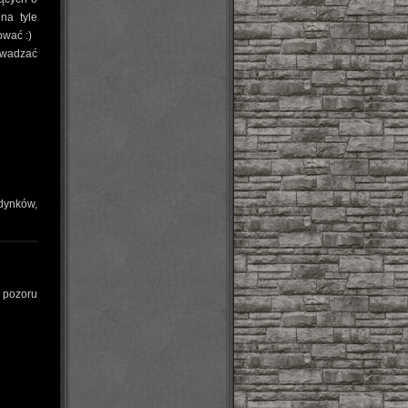
na tyle
ować :)
owadzać
dynków,
z pozoru