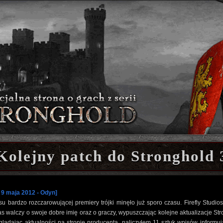
Kolejny patch do Stronghold 
 9 maja 2012 - Odyn]
u bardzo rozczarowującej premiery trójki minęło już sporo czasu. Firefly Studio
as walczy o swoje dobre imię oraz o graczy, wypuszczając kolejne aktualizacje St
glądając aktualności na stronie producenta, naliczyłem 11 sztuk wpisów informu