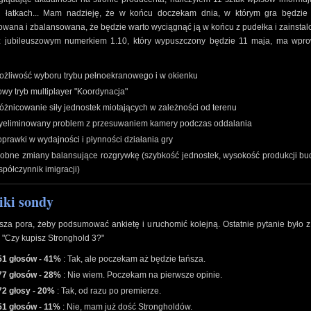
 łatkach... Mam nadzieję, że w końcu doczekam dnia, w którym gra będzie 
wana i zbalansowana, że będzie warto wyciągnąć ją w końcu z pudełka i zainstal
z jubileuszowym numerkiem 1.10, który wypuszczony będzie 11 maja, ma wpr
ożliwość wyboru trybu pełnoekranowego i w okienku
owy tryb multiplayer "Koordynacja"
różnicowanie siły jednostek miotających w zależności od terenu
yeliminowany problem z przesuwaniem kamery podczas oddalania
oprawki w wydajności i płynności działania gry
robne zmiany balansujące rozgrywkę (szybkość jednostek, wysokość produkcji bu
półczynnik imigracji)
ki sondy
za pora, żeby podsumować ankietę i uruchomić kolejną. Ostatnie pytanie było 
- "Czy kupisz Stronghold 3?"
51 głosów - 41%
: Tak, ale poczekam aż będzie tańsza.
77 głosów - 28%
: Nie wiem. Poczekam na pierwsze opinie.
72 głosy - 20%
: Tak, od razu po premierze.
51 głosów - 11%
: Nie, mam już dość Strongholdów.