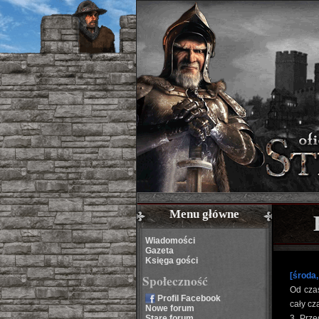
Menu główne
Wiadomości
Gazeta
Księga gości
[środa,
Społeczność
Od czas
Profil Facebook
cały cz
Nowe forum
Stare forum
3. Prze