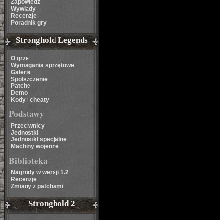
Zapowiedź
Wywiady
Recenzje
Poradnik gry
Stronghold Legends
O grze
Wymagania sprzętowe
Galeria
Spolszczenie
Patche
Demo
Kody i cheaty
Podstawy
Przeciwnicy
Jednostki
Jednostki specjalne
Machiny wojenne
Biblioteka
Nagrody w wersji 1.2
Recenzje
Zmiany z patchami
Stronghold 2