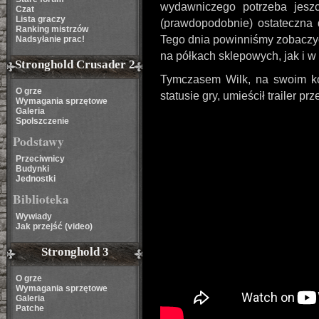
wydawniczego potrzeba jeszc
Czat
Lista graczy
(prawdopodobnie) ostateczna d
Ranking mistrzów
Tego dnia powinniśmy zobaczyć
Nadsyłanie prac!
na półkach sklepowych, jak i w 
Stronghold Crusader 2
Tymczasem Wilk, na swoim 
O grze
statusie gry, umieścił trailer pr
Wymagania sprzętowe
Galeria
Spolszczenie
Podstawy
Przeciwnicy
Budynki
Jednostki
Biblioteka
Wywiady
Jak przejść (video)
Stronghold 3
O grze
Wymagania sprzętowe
Galeria
Patche