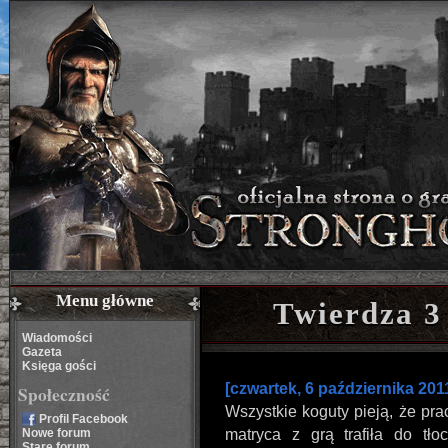
Menu główne
Twierdza 3 
Wiadomości
Gazeta
Księga gości
[czwartek, 6 października 201
Społeczność
Wszystkie koguty pieją, że pr
Profil Facebook
Nowe forum
matryca z grą trafiła do tło
Stare forum