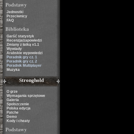
Podstawy
Jednostki
Przeciwnicy
FAQ
Biblioteka
Garść statystyk
Recenzja/zapowiedzi
Zmiany z łatką v1.1
Wywiady
Arabskie wypowiedzi
Poradnik gry cz. 1
Poradnik gry cz. 2
Poradnik Multiplayer
Muzyka
Stronghold
O grze
Wymagania sprzętowe
Galeria
Spolszczenie
Polska edycja
Patche
Demo
Kody i cheaty
Podstawy