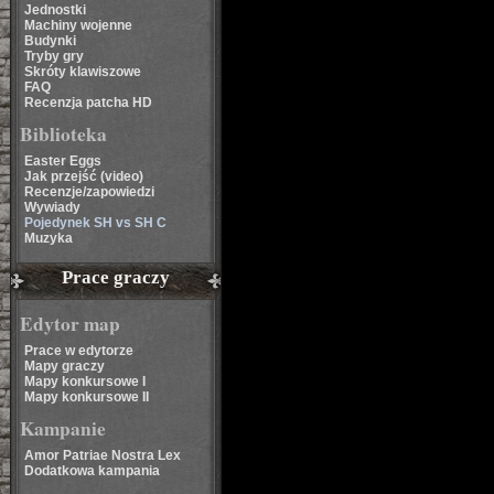
Jednostki
Machiny wojenne
Budynki
Tryby gry
Skróty klawiszowe
FAQ
Recenzja patcha HD
Biblioteka
Easter Eggs
Jak przejść (video)
Recenzje/zapowiedzi
Wywiady
Pojedynek SH vs SH C
Muzyka
Prace graczy
Edytor map
Prace w edytorze
Mapy graczy
Mapy konkursowe I
Mapy konkursowe II
Kampanie
Amor Patriae Nostra Lex
Dodatkowa kampania