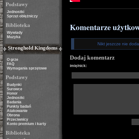
Podstawy
Jednostki
Sprzęt oblężniczy
Biblioteka
Komentarze użytko
Wywiady
Muzyka
Nikt jeszcze nie dod
Stronghold Kingdoms
Dodaj komentarz
O grze
FAQ
imię/nick:
Wymagania sprzętowe
Podstawy
Budynki
Surowce
Honor
Jednostki
Badania
Punkty badań
Atakowanie
Obrona
Przeciwnicy
Konto premium i karty
Biblioteka