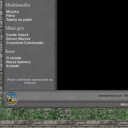
Multimedia
Muzyka
Filmy
Tapety na pulpit
Mini-gry
Castle Attack
Desert Warrior
Crossbow Commander
Inne
O stronie
Nasze bannery
Kontakt
Prace nadesłane zaznaczone są
kolorem
stronghold.net.pl
»
Wi
2001-