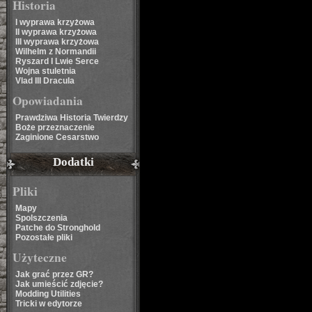
Historia
I wyprawa krzyżowa
II wyprawa krzyżowa
III wyprawa krzyżowa
Wilhelm z Normandii
Ryszard I Lwie Serce
Wojna stuletnia
Vlad III Dracula
Opowiadania
Prawdziwa Historia Twierdzy
Boże przeznaczenie
Zaginione Cesarstwo
Dodatki
Pliki
Mapy
Spolszczenia
Patche do Stronghold
Pozostałe pliki
Użyteczne
Jak grać przez GR?
Jak umieścić zdjęcie?
Modding Utilities
Tricki w edytorze