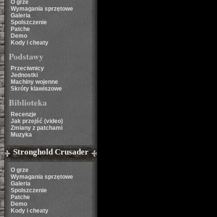
O grze
Wymagania sprzętowe
Galeria
Spolszczenie
Patche
Demo
Kody i cheaty
Podstawy
Przeciwnicy
Jednostki
Machiny wojenne
Skróty klawiszowe
Biblioteka
Recenzje
Jak przejść (video)
Zmiany z patchami
Muzyka
Stronghold Crusader
O grze
Wymagania sprzętowe
Galeria
Spolszczenie
Patche
Demo
Kody i cheaty