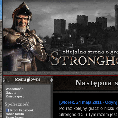
Menu główne
Następna 
Wiadomości
Gazeta
Księga gości
[wtorek, 24 maja 2011 - Odyn]
Społeczność
Po raz kolejny gracz o nicku 
Profil Facebook
Nowe forum
Stronghold 3 :) Tym razem jes
Stare forum