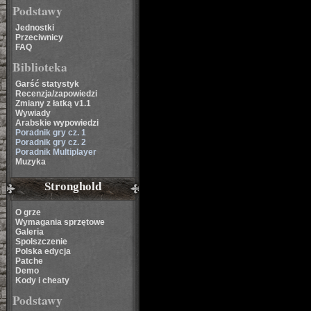
Podstawy
Jednostki
Przeciwnicy
FAQ
Biblioteka
Garść statystyk
Recenzja/zapowiedzi
Zmiany z łatką v1.1
Wywiady
Arabskie wypowiedzi
Poradnik gry cz. 1
Poradnik gry cz. 2
Poradnik Multiplayer
Muzyka
Stronghold
O grze
Wymagania sprzętowe
Galeria
Spolszczenie
Polska edycja
Patche
Demo
Kody i cheaty
Podstawy