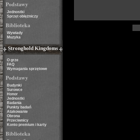
Podstawy
Jednostki
Sprzęt oblężniczy
Biblioteka
Wywiady
Muzyka
Stronghold Kingdoms
O grze
FAQ
Wymagania sprzętowe
Podstawy
Budynki
Surowce
Honor
Jednostki
Badania
Punkty badań
Atakowanie
Obrona
Przeciwnicy
Konto premium i karty
Biblioteka