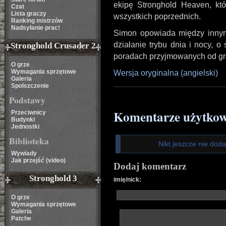
ekipę Stronghold Heaven, kt
Czat
Lista graczy
wszystkich poprzednich.
Ranking mistrzów
Nadsyłanie prac!
Simon opowiada między innym
działanie trybu dnia i nocy, o 
Stronghold Crusader 2
poradach przyjmowanych od gr
O grze
Wymagania sprzętowe
Wersja oryginalna (angielski)
Galeria
Spolszczenie
Podstawy
Komentarze użytko
Przeciwnicy
Budynki
Jednostki
Biblioteka
Nikt jeszcze nie dod
Wywiady
Jak przejść (video)
Dodaj komentarz
Stronghold 3
imię/nick:
O grze
Wymagania sprzętowe
Galeria
Patche