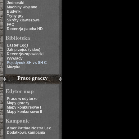
Jednostki
Machiny wojenne
Budynki
Tryby gry
Skróty klawiszowe
FAQ
Recenzja patcha HD
Biblioteka
Easter Eggs
Jak przejść (video)
Recenzje/zapowiedzi
Wywiady
Pojedynek SH vs SH C
Muzyka
Prace graczy
Edytor map
Prace w edytorze
Mapy graczy
Mapy konkursowe I
Mapy konkursowe II
Kampanie
Amor Patriae Nostra Lex
Dodatkowa kampania