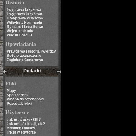
Historia
I wyprawa krzyżowa
II wyprawa krzyżowa
III wyprawa krzyżowa
Wilhelm z Normandii
Ryszard I Lwie Serce
Wojna stuletnia
Vlad III Dracula
Opowiadania
Prawdziwa Historia Twierdzy
Boże przeznaczenie
Zaginione Cesarstwo
Dodatki
Pliki
Mapy
Spolszczenia
Patche do Stronghold
Pozostałe pliki
Użyteczne
Jak grać przez GR?
Jak umieścić zdjęcie?
Modding Utilities
Tricki w edytorze