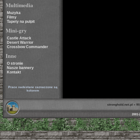
Multimedia
Muzyka
Filmy
Tapety na pulpit
Mini-gry
Castle Attack
Desert Warrior
Crossbow Commander
Inne
O stronie
Nasze bannery
Kontakt
Prace nadesłane zaznaczone są
kolorem
stronghold.net.pl
»
Wi
2001-