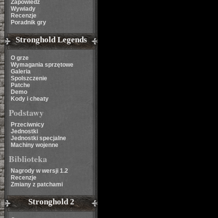
Zapowiedź
Wywiady
Recenzje
Poradnik gry
Stronghold Legends
O grze
Wymagania sprzętowe
Galeria
Spolszczenie
Patche
Demo
Kody i cheaty
Podstawy
Przeciwnicy
Jednostki
Jednostki specjalne
Machiny wojenne
Biblioteka
Nagrody w wersji 1.2
Recenzje
Zmiany z patchami
Stronghold 2