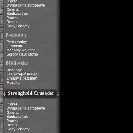
O grze
Wymagania sprzętowe
Galeria
Spolszczenie
Patche
Demo
Kody i cheaty
Podstawy
Przeciwnicy
Jednostki
Machiny wojenne
Skróty klawiszowe
Biblioteka
Recenzje
Jak przejść (video)
Zmiany z patchami
Muzyka
Stronghold Crusader
O grze
Wymagania sprzętowe
Galeria
Spolszczenie
Patche
Demo
Kody i cheaty