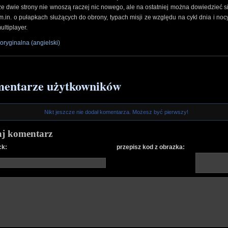
e dwie strony nie wnoszą raczej nic nowego, ale na ostatniej można dowiedzieć s
m.in. o pułapkach służących do obrony, typach misji ze względu na cykl dnia i noc
ultiplayer.
oryginalna (angielski)
entarze użytkowników
Nikt jeszcze nie dodał komentarza. Możesz być pierwszy!
j komentarz
ck:
przepisz kod z obrazka: