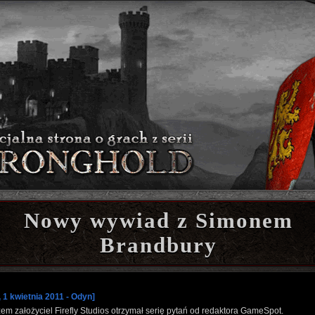
Nowy wywiad z Simonem
Brandbury
, 1 kwietnia 2011 - Odyn]
em założyciel Firefly Studios otrzymał serię pytań od redaktora GameSpot.