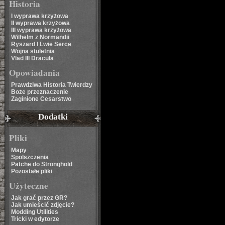
Historia
I wyprawa krzyżowa
II wyprawa krzyżowa
III wyprawa krzyżowa
Wilhelm z Normandii
Ryszard I Lwie Serce
Wojna stuletnia
Vlad III Dracula
Opowiadania
Prawdziwa Historia Twierdzy
Boże przeznaczenie
Zaginione Cesarstwo
Dodatki
Pliki
Mapy
Spolszczenia
Patche do Stronghold
Pozostałe pliki
Użyteczne
Jak grać przez GR?
Jak umieścić zdjęcie?
Modding Utilities
Tricki w edytorze