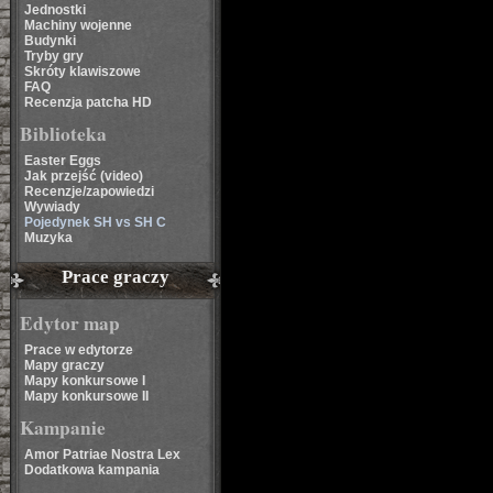
Jednostki
Machiny wojenne
Budynki
Tryby gry
Skróty klawiszowe
FAQ
Recenzja patcha HD
Biblioteka
Easter Eggs
Jak przejść (video)
Recenzje/zapowiedzi
Wywiady
Pojedynek SH vs SH C
Muzyka
Prace graczy
Edytor map
Prace w edytorze
Mapy graczy
Mapy konkursowe I
Mapy konkursowe II
Kampanie
Amor Patriae Nostra Lex
Dodatkowa kampania