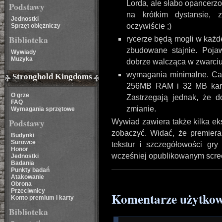
Lorda, ale słabo opancerzo
Podstawy
na krótkim dystansie, 
Jednostki
oczywiście ;)
Sprzęt oblężniczy
Biblioteka
rycerze będą mogli w każdej
zbudowane stajnie. Pojaw
Wywiady
Muzyka
dobrze walcząca w zwarciu,
wymagania minimalne. Cał
Stronghold Kingdoms
256MB RAM i 32 MB kartę
O grze
Zastrzegają jednak, że 
FAQ
zmianie.
Wymagania sprzętowe
Podstawy
Wywiad zawiera także kilka eks
zobaczyć. Widać, że premiera 
Budynki
Surowce
tekstur i szczegółowości gr
Honor
wcześniej opublikowanym scre
Jednostki
Badania
Punkty badań
Atakowanie
Obrona
Przeciwnicy
Komentarze użytko
Konto premium i karty
Biblioteka