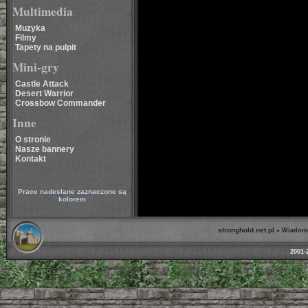
Multimedia
Muzyka
Filmy
Tapety na pulpit
Mini-gry
Castle Attack
Desert Warrior
Crossbow Commander
Inne
O stronie
Nasze bannery
Kontakt
Prace nadesłane zaznaczone są
kolorem
stronghold.net.pl
»
Wiadom
2001-