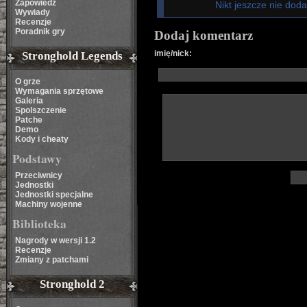
Zapowiedź
Nikt jeszcze nie dod
Wywiady
Recenzje
Poradnik gry
Dodaj komentarz
imię/nick:
Stronghold Legends
O grze
Wymagania sprzętowe
Galeria
Spolszczenie
Patche
Demo
Kody i cheaty
Podstawy
Przeciwnicy
Jednostki
Jednostki specjalne
Machiny wojenne
Biblioteka
Nagrody w wersji 1.2
Recenzje
Zmiany z patchami
Stronghold 2