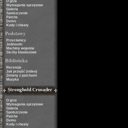
O grze
Wymagania sprzętowe
Galeria
Spolszczenie
Patche
Demo
Kody i cheaty
Podstawy
Przeciwnicy
Jednostki
Machiny wojenne
Skróty klawiszowe
Biblioteka
Recenzje
Jak przejść (video)
Zmiany z patchami
Muzyka
Stronghold Crusader
O grze
Wymagania sprzętowe
Galeria
Spolszczenie
Patche
Demo
Kody i cheaty