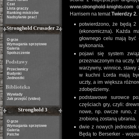
Czat
www.stronghold-knights.com
op
Lista graczy
Ranking mistrzów
Harrisem na temat
Twierdzy 2
.
Nadsyłanie prac!
potwierdzono, że będą 2 
Stronghold Crusader 2
(ekonomiczna). Każda ma
głownego celu mają być 
O grze
Wymagania sprzętowe
wykonania.
Galeria
Spolszczenie
pojawi się system zwią
Podstawy
przeznaczonym na uczty. 
warzywny, winnice, stawy 
Przeciwnicy
Budynki
w kuchni Lorda mają by
Jednostki
uczty, a im większa różno
Biblioteka
zdobędziemy.
Wywiady
podstawowe surowce poz
Jak przejść (video)
częściach gry, czyli: drew
Stronghold 3
nowe, np. owcze runo, z k
zrobioną zostaną ubrania.
O grze
Wymagania sprzętowe
dwie z nowych jednostek 
Galeria
Będą to Berserker - wojow
Patche