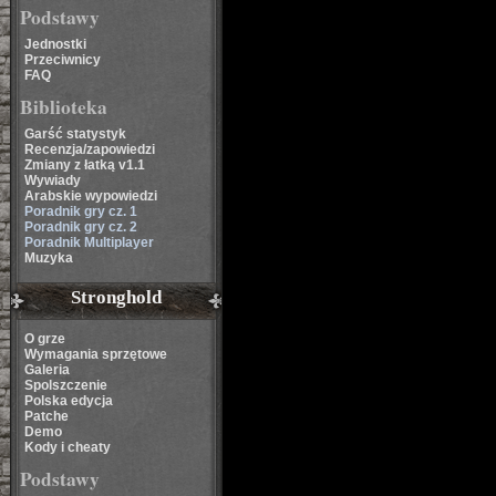
Podstawy
Jednostki
Przeciwnicy
FAQ
Biblioteka
Garść statystyk
Recenzja/zapowiedzi
Zmiany z łatką v1.1
Wywiady
Arabskie wypowiedzi
Poradnik gry cz. 1
Poradnik gry cz. 2
Poradnik Multiplayer
Muzyka
Stronghold
O grze
Wymagania sprzętowe
Galeria
Spolszczenie
Polska edycja
Patche
Demo
Kody i cheaty
Podstawy