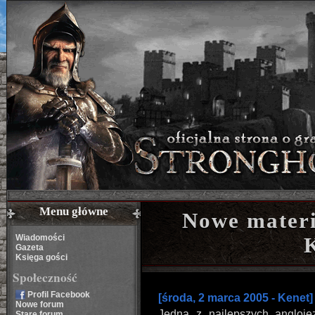
Menu główne
Nowe materi
Wiadomości
Gazeta
Księga gości
Społeczność
Profil Facebook
[środa, 2 marca 2005 - Kenet]
Nowe forum
Jedna z najlepszych angloję
Stare forum