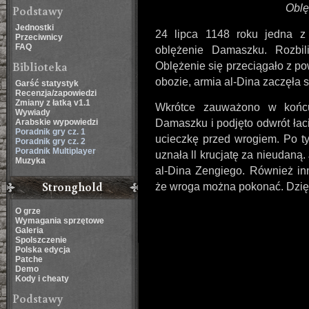
Oblę
Podstawy
Jednostki
24 lipca 1148 roku jedna z
Przeciwnicy
FAQ
oblężenie Damaszku. Rozbil
Biblioteka
Oblężenie się przeciągało z p
obozie, armia al-Dina zaczęła 
Garść statystyk
Recenzja/zapowiedzi
Zmiany z łatką v1.1
Wkrótce zauważono w końcu
Wywiady
Arabskie wypowiedzi
Damaszku i podjęto odwrót łac
Poradnik gry cz. 1
ucieczkę przed wrogiem. Po ty
Poradnik gry cz. 2
Poradnik Multiplayer
uznała ll krucjatę za nieudaną.
Muzyka
al-Dina Zengiego. Również in
Stronghold
że wroga można pokonać. Dzięk
O grze
Wymagania sprzętowe
Galeria
Spolszczenie
Polska edycja
Patche
Demo
Kody i cheaty
Podstawy