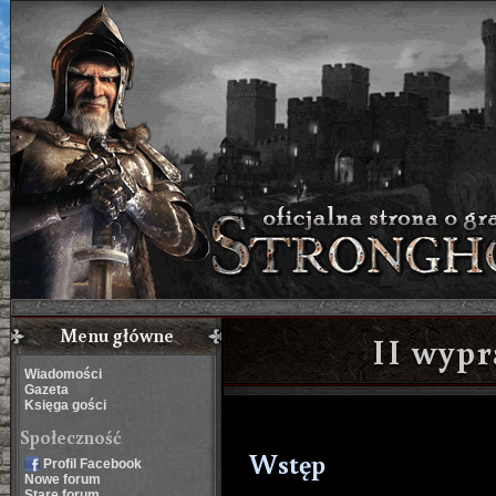
Menu główne
II wyp
Wiadomości
Gazeta
Księga gości
Społeczność
Wstęp
Profil Facebook
Nowe forum
Stare forum