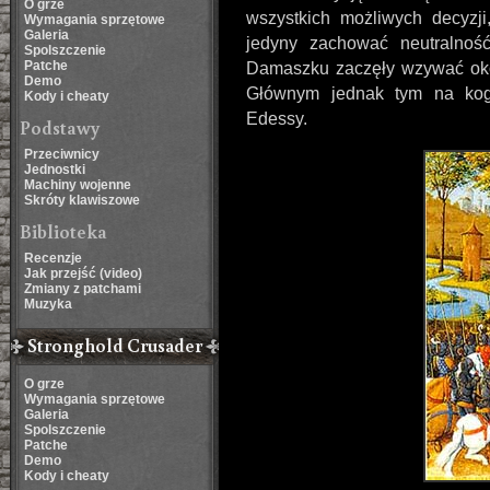
O grze
wszystkich możliwych decyzj
Wymagania sprzętowe
Galeria
jedyny zachować neutralnoś
Spolszczenie
Patche
Damaszku zaczęły wzywać oko
Demo
Głównym jednak tym na kogo
Kody i cheaty
Edessy.
Podstawy
Przeciwnicy
Jednostki
Machiny wojenne
Skróty klawiszowe
Biblioteka
Recenzje
Jak przejść (video)
Zmiany z patchami
Muzyka
Stronghold Crusader
O grze
Wymagania sprzętowe
Galeria
Spolszczenie
Patche
Demo
Kody i cheaty