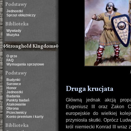
Podstawy
Jednostki
Sprzęt oblężniczy
Biblioteka
Wywiady
Muzyka
Stronghold Kingdoms
O grze
FAQ
Wymagania sprzętowe
Podstawy
Budynki
Surowce
Druga krucjata
Honor
Jednostki
Badania
Główną jednak akcją prop
Punkty badań
Atakowanie
Eugeniusz lll oraz Zakon 
Obrona
Przeciwnicy
europejskie do wielkiej kol
Konto premium i karty
przyniosła skutki. Oprócz Ludw
Biblioteka
król niemiecki Konrad lll wra