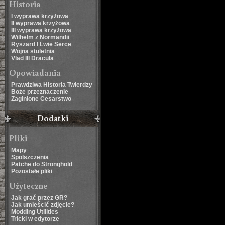
Historia
I wyprawa krzyżowa
II wyprawa krzyżowa
III wyprawa krzyżowa
Wilhelm z Normandii
Ryszard I Lwie Serce
Wojna stuletnia
Vlad III Dracula
Opowiadania
Prawdziwa Historia Twierdzy
Boże przeznaczenie
Zaginione Cesarstwo
Dodatki
Pliki
Mapy
Spolszczenia
Patche do Stronghold
Pozostałe pliki
Użyteczne
Jak grać przez GR?
Jak umieścić zdjęcie?
Modding Utilities
Tricki w edytorze