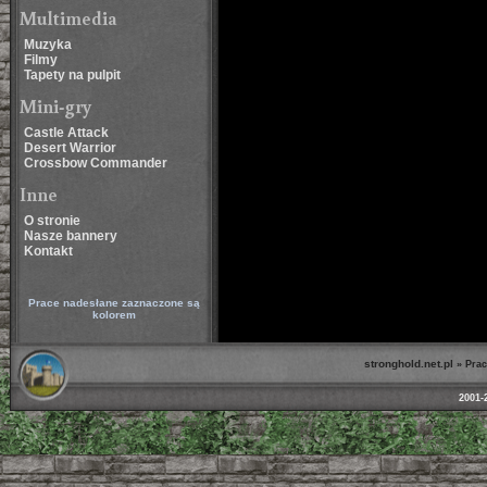
Multimedia
Muzyka
Filmy
Tapety na pulpit
Mini-gry
Castle Attack
Desert Warrior
Crossbow Commander
Inne
O stronie
Nasze bannery
Kontakt
Prace nadesłane zaznaczone są
kolorem
stronghold.net.pl
»
Prac
2001-