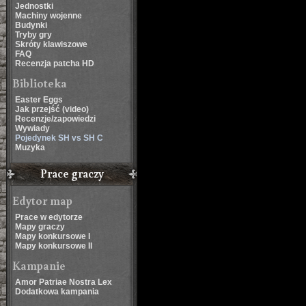
Jednostki
Machiny wojenne
Budynki
Tryby gry
Skróty klawiszowe
FAQ
Recenzja patcha HD
Biblioteka
Easter Eggs
Jak przejść (video)
Recenzje/zapowiedzi
Wywiady
Pojedynek SH vs SH C
Muzyka
Prace graczy
Edytor map
Prace w edytorze
Mapy graczy
Mapy konkursowe I
Mapy konkursowe II
Kampanie
Amor Patriae Nostra Lex
Dodatkowa kampania