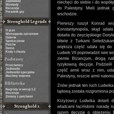
Zapowiedź
niechęci do siebie i do współ
Wywiady
do Palestyny. Mieli jednak
Recenzje
Poradnik gry
wschodzie.
Stronghold Legends
Pierwszy ruszył Konrad wr
Konstantynopola, skąd udała
O grze
Wymagania sprzętowe
dotarła do zwycięskiego Doryle
Galeria
bitwie z Turkami Seledżukam
Spolszczenie
Patche
większa część udała się do
Demo
Kody i cheaty
Ludwik Vll poprowadził swe wo
Podstawy
ziemie Bizancjum, drogą na
ryzykowną decyzje. Podzielił
Przeciwnicy
Jednostki
część armii wraz z nim, uda
Jednostki specjalne
Palestyny, reszcie armii natomi
Machiny wojenne
Biblioteka
Znów jednak ten ruch Ludwika 
Nagrody w wersji 1.2
lądową została rozgromiona pr
Recenzje
Zmiany z patchami
Krzyżowcy Ludwika dotarli d
Stronghold 2
władcami łacińskimi naradę na
razem decyzję o oblężeniu 