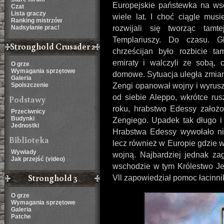
Europejskie państewka na wsc
Czat
Lista graczy
wiele lat. I choć ciągle mus
Ranking mistrzów
Nadsyłanie prac!
rozwijali się tworząc tamt
Templariuszy. Do czasu. 
Stronghold Crusader 2
chrześcijan było rozbicie tam
emiraty i walczyli ze sobą,
O grze
Wymagania sprzętowe
domowe. Sytuacja uległa zmian
Galeria
Spolszczenie
Zengi opanował wojny i wyruszy
od siebie Aleppo, wkrótce ru
Podstawy
roku, hrabstwo Edessy założo
Przeciwnicy
Budynki
Zengiego. Upadek tak długo 
Jednostki
Hrabstwa Edessy wywołało nie
Biblioteka
lecz również w Europie gdzie w
Wywiady
wojną. Najbardziej jednak za
Jak przejść (video)
wschodzie w tym Królestwo Jer
Stronghold 3
Vll zapowiedział pomoc łacinni
O grze
Wymagania sprzętowe
Galeria
Patche