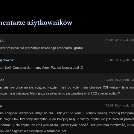
entarze użytkowników
ah:
[01.08.2014 godz. 0
erzam kupic ale potrzebuje nowszego procesora i grafiki
@dowca:
[01.08.2014 godz. 1
am jakiś Crusader 2....mamy Amor Patriae Nostra Lex! ;D
ah:
[02.08.2014 godz. 1
, ale nie chce mi sie sciągac kazdej m,isji po kolei mam chorobe XXI wieku - lenistwo
wsze misje ciekawe. Mam jeszcze pytanie co sie znajduje w SH C2 special edition?
y:
[02.08.2014 godz. 2
a ściągnąć wszystkie misje na raz - link jest na końcu. Jednak ważną częścią kampanii
ła, więc i tak trzebaby doczytać ją do kolejnej misji, a wtedy chyba nie jest wielkim prob
pobrać ;). No chyba, że ktoś woli od razu przeczytać całość - też jest taka możliwość, na 
 link do ściągnięcia całej fabuły w formacie .pdf