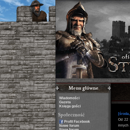
Menu główne
Wiadomości
Gazeta
Księga gości
Społeczność
[środa,
Od 22 
Profil Facebook
innych 
Nowe forum
Stare forum