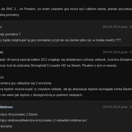
o do SHC 2... xd Powiem, że moim zdaniem gra może być całkiem niezła, jednak poczeka
jalną premierę.
k:
[04.08.2014 godz. 1
edy premiera ?
y będę mógł kupić tą grę normalnie (czyli nie na stemie tylko np: w media markt) ???
n:
[04.08.2014 godz. 1
ah: W wersji special edition SC2 znajduje się dodatkowo cyfrowy artbook, ścieżka dźwięk
oraz kod do pobrania Stronghold Crusader HD na Steam. Pisałem o tym w newsie.
ck:
remiera gry odbędzie się 2 września
rę będzie można kupić w zwykłym sklepie, ale jej aktywacja będzie wymagała konta Stea
e nie wiem jak będzie z dostępnością w polskich sklepach.
Skidrow:
[16.09.2014 godz. 1
erdza: Krzyżowiec 2 Demo
://gry-skidrow.pl/twierdza-krzyzowiec-2-reloaded-skidrow-pc/
raszamy