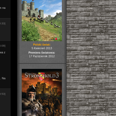
m na
0:33]
Polski świat:
5:08]
5 Kwiecień 2013
owa z
Premiera światowa:
17 Październik 2012
m. Na
3:53]