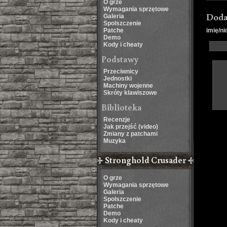
O grze
Wymagania sprzętowe
Doda
Galeria
Spolszczenie
Patche
imię/ni
Demo
Kody i cheaty
Podstawy
Przeciwnicy
Jednostki
Machiny wojenne
Skróty klawiszowe
Biblioteka
Recenzje
Jak przejść (video)
Zmiany z patchami
Muzyka
Stronghold Crusader
O grze
Wymagania sprzętowe
Galeria
Spolszczenie
Patche
Demo
Kody i cheaty