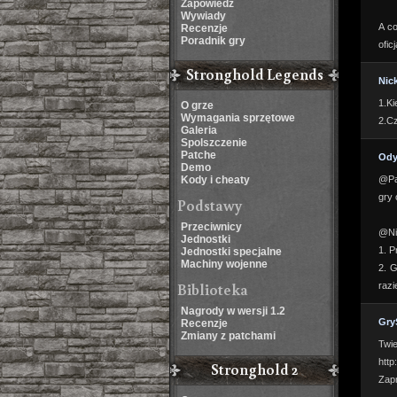
Zapowiedź
Wywiady
A c
Recenzje
Poradnik gry
ofic
Stronghold Legends
Nic
1.Ki
O grze
Wymagania sprzętowe
2.Cz
Galeria
Spolszczenie
Patche
Ody
Demo
Kody i cheaty
@Pat
gry 
Podstawy
Przeciwnicy
@Ni
Jednostki
1. P
Jednostki specjalne
Machiny wojenne
2. G
Biblioteka
razi
Nagrody w wersji 1.2
Gry
Recenzje
Zmiany z patchami
Twi
http
Stronghold 2
Zap