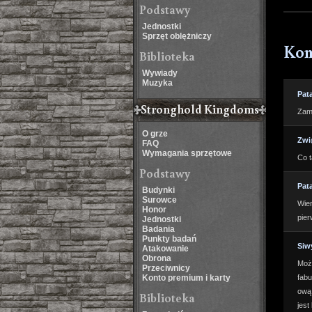
Podstawy
Jednostki
Sprzęt oblężniczy
Kom
Biblioteka
Wywiady
Muzyka
Pat
Stronghold Kingdoms
Zami
O grze
Zwi
FAQ
Wymagania sprzętowe
Co t
Podstawy
Pat
Budynki
Surowce
Wiem
Honor
pier
Jednostki
Badania
Punkty badań
Siw
Atakowanie
Obrona
Możn
Przeciwnicy
Konto premium i karty
fabu
ową 
Biblioteka
jest