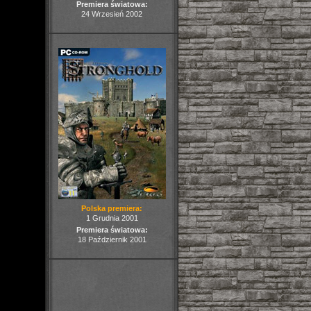
Premiera światowa:
24 Wrzesień 2002
Polska premiera:
1 Grudnia 2001
Premiera światowa:
18 Październik 2001