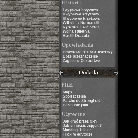
Historia
I wyprawa krzyżowa
II wyprawa krzyżowa
III wyprawa krzyżowa
Wilhelm z Normandii
Ryszard I Lwie Serce
Wojna stuletnia
Vlad III Dracula
Opowiadania
Prawdziwa Historia Twierdzy
Boże przeznaczenie
Zaginione Cesarstwo
Dodatki
Pliki
Mapy
Spolszczenia
Patche do Stronghold
Pozostałe pliki
Użyteczne
Jak grać przez GR?
Jak umieścić zdjęcie?
Modding Utilities
Tricki w edytorze