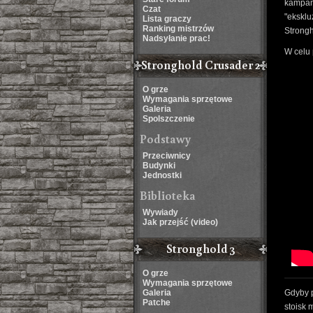
kampan
Czat
"ekskl
Lista graczy
Ranking mistrzów
Strong
Nadsyłanie prac!
W celu 
Stronghold Crusader 2
O grze
Wymagania sprzętowe
Galeria
Spolszczenie
Podstawy
Przeciwnicy
Budynki
Jednostki
Biblioteka
Wywiady
Jak przejść (video)
Stronghold 3
O grze
Wymagania sprzętowe
Galeria
Gdyby p
Patche
stoisk 