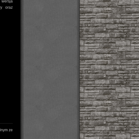
 wersja
ry oraz
ednym ze