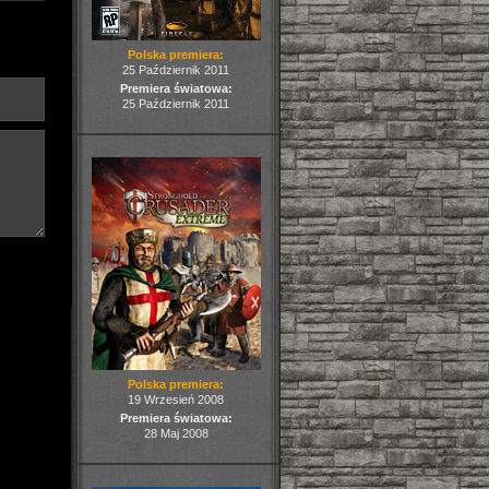
Polska premiera:
25 Październik 2011
Premiera światowa:
25 Październik 2011
Polska premiera:
19 Wrzesień 2008
Premiera światowa:
28 Maj 2008