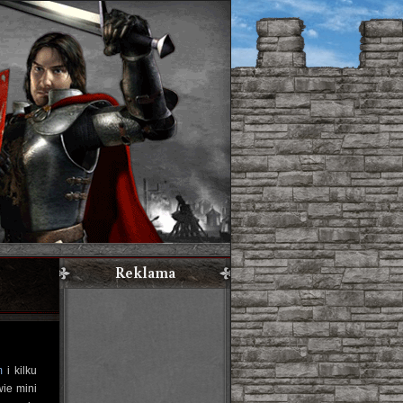
Reklama
m
i kilku
wie mini