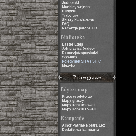
Jednostki
Machiny wojenne
Budynki
Tryby gry
Skróty klawiszowe
FAQ
Recenzja patcha HD
Biblioteka
Easter Eggs
Jak przejść (video)
Recenzje/zapowiedzi
Wywiady
Pojedynek SH vs SH C
Muzyka
Prace graczy
Edytor map
Prace w edytorze
Mapy graczy
Mapy konkursowe I
Mapy konkursowe II
Kampanie
Amor Patriae Nostra Lex
Dodatkowa kampania