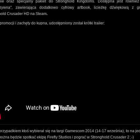
ie oraz specjalny pakiet do Stronghold Kingdoms. Dostępna jest również
uzywna", zawierająca dodatkowo cyfrowy artbook, ścieżkę dźwiękową z g
hold Crusader HD na Steam
.
promocji i zachęty do kupna, udostępniony został krótki trailer:
rzypadkiem ktoś wybierał się na targi Gamescom 2014 (14-17 września), to na j
można będzie spotkać ekipę Firefly Studios i pograć w Stronghold Crusader 2 ;-)