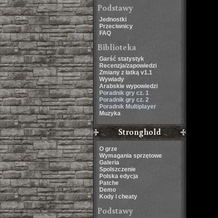
Podstawy
Jednostki
Przeciwnicy
FAQ
Biblioteka
Garść statystyk
Recenzja/zapowiedzi
Zmiany z łatką v1.1
Wywiady
Arabskie wypowiedzi
Poradnik gry cz. 1
Poradnik gry cz. 2
Poradnik Multiplayer
Muzyka
Stronghold
O grze
Wymagania sprzętowe
Galeria
Spolszczenie
Polska edycja
Patche
Demo
Kody i cheaty
Podstawy