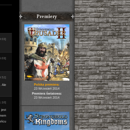
Premiery
9:03]
6:03]
9:52]
Polska premiera:
. Ale
23 Wrzesień 2014
Premiera światowa:
23 Wrzesień 2014
1:10]
 jest
lemem
końcu