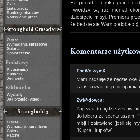
Po ponad 1,5 roku prace nad
Czat
Lista graczy
Twierdzy są już niemal uko
Ranking mistrzów
dziesięciu misyj. Premiera prz
Nadsyłanie prac!
że będzie się Wam podobało :).
Stronghold Crusader 2
O grze
Wymagania sprzętowe
Komentarze użytko
Galeria
Spolszczenie
Podstawy
Przeciwnicy
TheWojwymX:
Budynki
Jednostki
Mam nadzieje że będzie okej a
Biblioteka
zainstalować bo ja nie ogarnia
Wywiady
Jak przejść (video)
Zwi@dowca:
Zapewne to będzie zestaw map
Stronghold 3
do folderu ze scenariuszami.
O grze
misji i załatwione (jeśli się 
Wymagania sprzętowe
"Kupca Hrupków"
Galeria
Patche