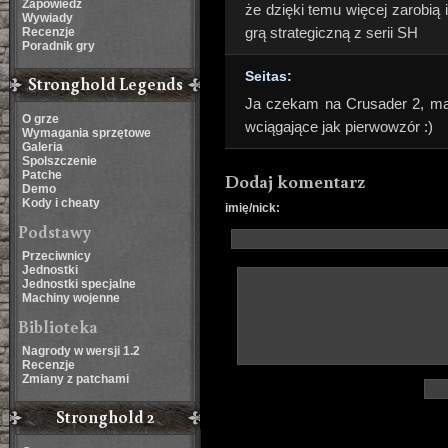
Zapowiedź
że dzięki temu więcej zarobią i
Wywiady
grą strategiczną z serii SH
Recenzje
Poradnik gry
Seitas:
Stronghold Legends
Ja czekam na Crusader 2, mam
O grze
wciągające jak pierwowzór :)
Wymagania sprzętowe
Galeria
Spolszczenie
Patche
Dodaj komentarz
Demo
Kody i cheaty
imię/nick:
Podstawy
Przeciwnicy
Jednostki
Jednostki specjalne
Machiny wojenne
Biblioteka
Nagrody w wersji 1.2
Recenzje
Zmiany z patchami
Stronghold 2