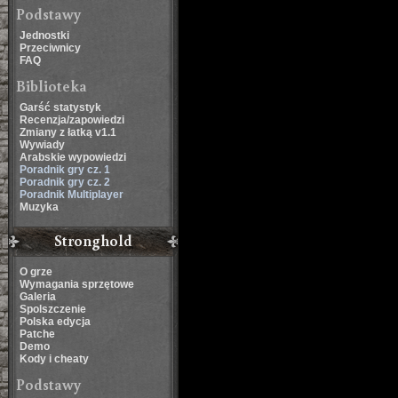
Podstawy
Jednostki
Przeciwnicy
FAQ
Biblioteka
Garść statystyk
Recenzja/zapowiedzi
Zmiany z łatką v1.1
Wywiady
Arabskie wypowiedzi
Poradnik gry cz. 1
Poradnik gry cz. 2
Poradnik Multiplayer
Muzyka
Stronghold
O grze
Wymagania sprzętowe
Galeria
Spolszczenie
Polska edycja
Patche
Demo
Kody i cheaty
Podstawy