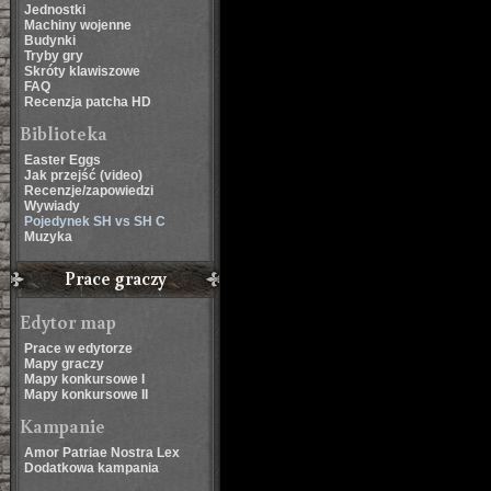
Jednostki
Machiny wojenne
Budynki
Tryby gry
Skróty klawiszowe
FAQ
Recenzja patcha HD
Biblioteka
Easter Eggs
Jak przejść (video)
Recenzje/zapowiedzi
Wywiady
Pojedynek SH vs SH C
Muzyka
Prace graczy
Edytor map
Prace w edytorze
Mapy graczy
Mapy konkursowe I
Mapy konkursowe II
Kampanie
Amor Patriae Nostra Lex
Dodatkowa kampania