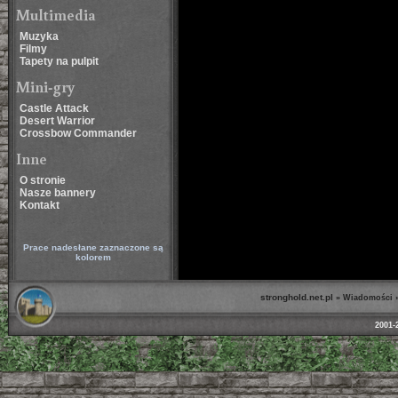
Multimedia
Muzyka
Filmy
Tapety na pulpit
Mini-gry
Castle Attack
Desert Warrior
Crossbow Commander
Inne
O stronie
Nasze bannery
Kontakt
Prace nadesłane zaznaczone są
kolorem
stronghold.net.pl
»
Wiadomości
2001-