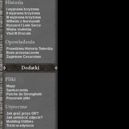
Historia
I wyprawa krzyżowa
II wyprawa krzyżowa
III wyprawa krzyżowa
Wilhelm z Normandii
Ryszard I Lwie Serce
Wojna stuletnia
Vlad III Dracula
Opowiadania
Prawdziwa Historia Twierdzy
Boże przeznaczenie
Zaginione Cesarstwo
Dodatki
Pliki
Mapy
Spolszczenia
Patche do Stronghold
Pozostałe pliki
Użyteczne
Jak grać przez GR?
Jak umieścić zdjęcie?
Modding Utilities
Tricki w edytorze