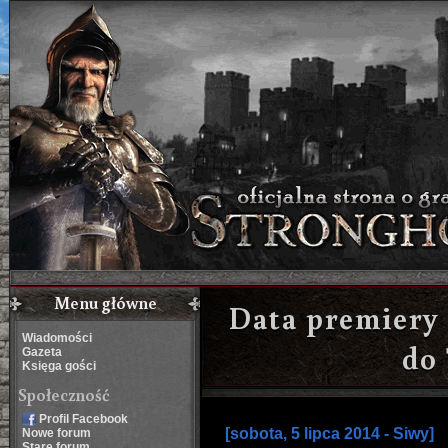
Menu główne
Data premiery
Wiadomości
do
Gazeta
Księga gości
Społeczność
Profil Facebook
[sobota, 5 lipca 2014 - Siwy]
Nowe forum
Stare forum