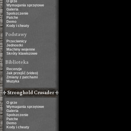
O grze
Wymagania sprzętowe
Galeria
Spolszczenie
Patche
Demo
Kody i cheaty
Podstawy
Przeciwnicy
Jednostki
Machiny wojenne
Skróty klawiszowe
Biblioteka
Recenzje
Jak przejść (video)
Zmiany z patchami
Muzyka
Stronghold Crusader
O grze
Wymagania sprzętowe
Galeria
Spolszczenie
Patche
Demo
Kody i cheaty