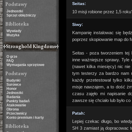
Podstawy
Seitas:
Jednostki
10 misji robione przez 1,5 rok
Sprzęt oblężniczy
Biblioteka
Siwy:
Wywiady
Kampanię instalowac się będz
Muzyka
poprzez skopiowanie map do f
Stronghold Kingdoms
Seitas - poza tworzeniem tej 
O grze
inne ważniejsze sprawy. Tyle 
FAQ
Wymagania sprzętowe
(nawet kilka miesięcy) nic nie
Podstawy
tym testerzy za bardzo nam ni
każdy przetestował tylko kil
Budynki
Surowce
misje nawzajem, a to dość żm
Honor
Jednostki
czasu zajęło mi napisanie do
Badania
zawsze się chciało lub było co i
Punkty badań
Atakowanie
Obrona
Patah:
Przeciwnicy
Konto premium i karty
Lepiej czekac długo, bo wted
Biblioteka
SH 3 zamiast ją dopracowac to