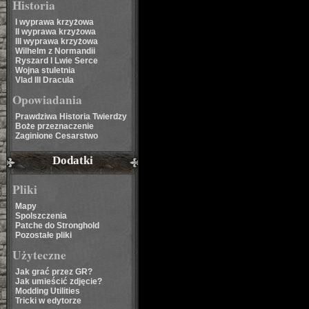
Historia
I wyprawa krzyżowa
II wyprawa krzyżowa
III wyprawa krzyżowa
Wilhelm z Normandii
Ryszard I Lwie Serce
Wojna stuletnia
Vlad III Dracula
Opowiadania
Prawdziwa Historia Twierdzy
Boże przeznaczenie
Zaginione Cesarstwo
Dodatki
Pliki
Mapy
Spolszczenia
Patche do Stronghold
Pozostałe pliki
Użyteczne
Jak grać przez GR?
Jak umieścić zdjęcie?
Modding Utilities
Tricki w edytorze