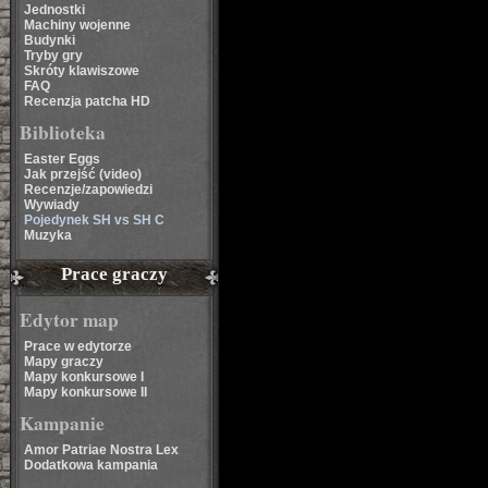
Jednostki
Machiny wojenne
Budynki
Tryby gry
Skróty klawiszowe
FAQ
Recenzja patcha HD
Biblioteka
Easter Eggs
Jak przejść (video)
Recenzje/zapowiedzi
Wywiady
Pojedynek SH vs SH C
Muzyka
Prace graczy
Edytor map
Prace w edytorze
Mapy graczy
Mapy konkursowe I
Mapy konkursowe II
Kampanie
Amor Patriae Nostra Lex
Dodatkowa kampania