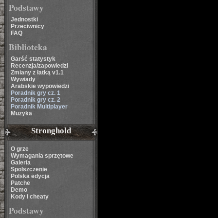
Podstawy
Jednostki
Przeciwnicy
FAQ
Biblioteka
Garść statystyk
Recenzja/zapowiedzi
Zmiany z łatką v1.1
Wywiady
Arabskie wypowiedzi
Poradnik gry cz. 1
Poradnik gry cz. 2
Poradnik Multiplayer
Muzyka
Stronghold
O grze
Wymagania sprzętowe
Galeria
Spolszczenie
Polska edycja
Patche
Demo
Kody i cheaty
Podstawy