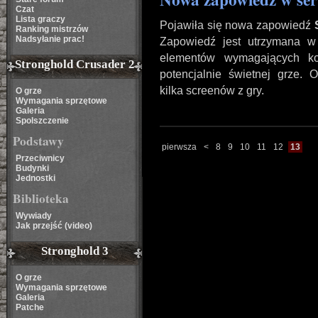
Czat
Lista graczy
Pojawiła się nowa zapowiedź
Ranking mistrzów
Nadsyłanie prac!
Zapowiedź jest utrzymana w 
elementów wymagających ko
Stronghold Crusader 2
potencjalnie świetnej grze. 
kilka screenów z gry.
O grze
Wymagania sprzętowe
Galeria
Spolszczenie
Podstawy
pierwsza
<
8
9
10
11
12
13
Przeciwnicy
Budynki
Jednostki
Biblioteka
Wywiady
Jak przejść (video)
Stronghold 3
O grze
Wymagania sprzętowe
Galeria
Patche