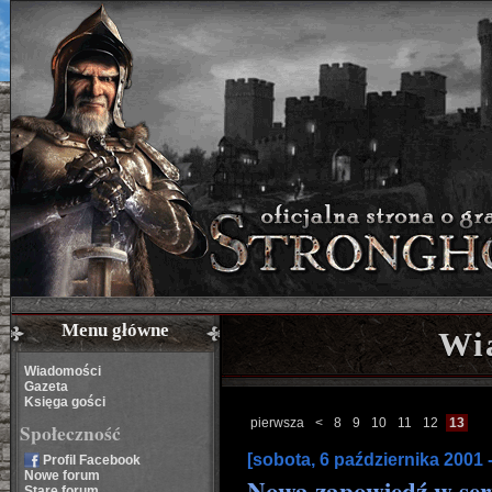
Menu główne
Wi
Wiadomości
Gazeta
Księga gości
pierwsza
<
8
9
10
11
12
13
Społeczność
[sobota, 6 października 2001 
Profil Facebook
Nowe forum
Nowa zapowiedź w se
Stare forum