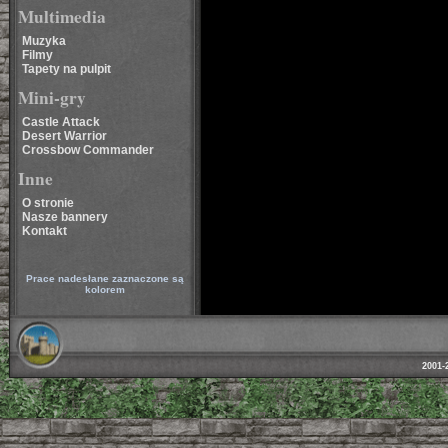
Multimedia
Muzyka
Filmy
Tapety na pulpit
Mini-gry
Castle Attack
Desert Warrior
Crossbow Commander
Inne
O stronie
Nasze bannery
Kontakt
Prace nadesłane zaznaczone są
kolorem
2001-