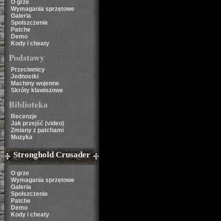
O grze
Wymagania sprzętowe
Galeria
Spolszczenie
Patche
Demo
Kody i cheaty
Podstawy
Przeciwnicy
Jednostki
Machiny wojenne
Skróty klawiszowe
Biblioteka
Recenzje
Jak przejść (video)
Zmiany z patchami
Muzyka
Stronghold Crusader
O grze
Wymagania sprzętowe
Galeria
Spolszczenie
Patche
Demo
Kody i cheaty