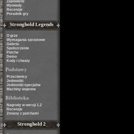
Zapowiedź
Wywiady
Recenzje
Poradnik gry
Stronghold Legends
O grze
Wymagania sprzętowe
Galeria
Spolszczenie
Patche
Demo
Kody i cheaty
Podstawy
Przeciwnicy
Jednostki
Jednostki specjalne
Machiny wojenne
Biblioteka
Nagrody w wersji 1.2
Recenzje
Zmiany z patchami
Stronghold 2