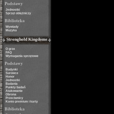
Podstawy
Jednostki
Sprzęt oblężniczy
Biblioteka
Wywiady
Muzyka
Stronghold Kingdoms
O grze
FAQ
Wymagania sprzętowe
Podstawy
Budynki
Surowce
Honor
Jednostki
Badania
Punkty badań
Atakowanie
Obrona
Przeciwnicy
Konto premium i karty
Biblioteka