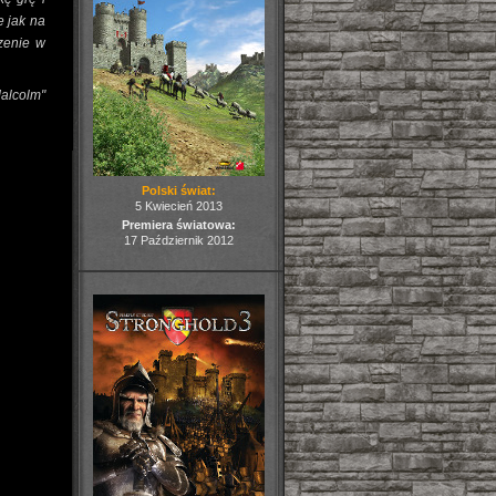
e jak na
dzenie w
Malcolm"
Polski świat:
5 Kwiecień 2013
Premiera światowa:
17 Październik 2012