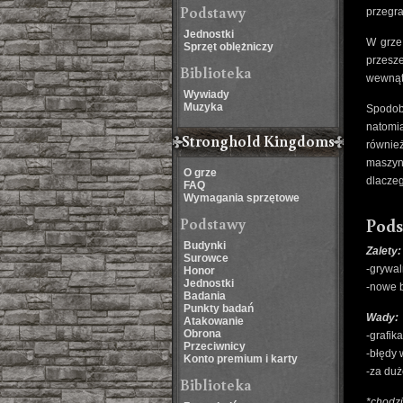
Podstawy
przegra
Jednostki
W grze 
Sprzęt oblężniczy
przesz
Biblioteka
wewnąt
Wywiady
Muzyka
Spodob
natomia
Stronghold Kingdoms
równie
maszyn
O grze
dlaczeg
FAQ
Wymagania sprzętowe
Podstawy
Pod
Budynki
Zalety:
Surowce
-grywa
Honor
Jednostki
-nowe 
Badania
Punkty badań
Wady:
Atakowanie
Obrona
-grafika
Przeciwnicy
-błędy 
Konto premium i karty
-za du
Biblioteka
*chodzi