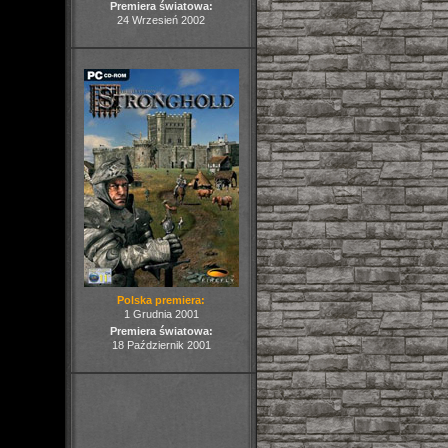
Premiera światowa:
24 Wrzesień 2002
Polska premiera:
1 Grudnia 2001
Premiera światowa:
18 Październik 2001