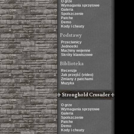
O grze
Wymagania sprzętowe
Galeria
Spolszczenie
Patche
Demo
Kody i cheaty
Podstawy
Przeciwnicy
Jednostki
Machiny wojenne
Skróty klawiszowe
Biblioteka
Recenzje
Jak przejść (video)
Zmiany z patchami
Muzyka
Stronghold Crusader
O grze
Wymagania sprzętowe
Galeria
Spolszczenie
Patche
Demo
Kody i cheaty