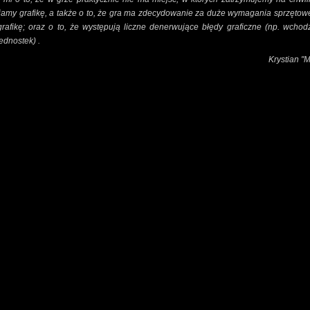
amy grafikę, a także o to, że gra ma zdecydowanie za duże wymagania sprzętow
rafikę; oraz o to, że występują liczne denerwujące błędy graficzne (np. wcho
jednostek) .
Krystian "