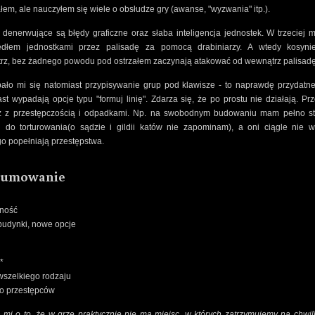
łem, ale nauczyłem się wiele o obsłudze gry (awanse, "wyzwania" itp.).
denerwujące są błędy graficzne oraz słaba inteligencja jednostek. W trzeciej mi
edłem jednostkami przez palisadę za pomocą drabiniarzy. A wtedy kosyni
rz, bez żadnego powodu pod ostrzałem zaczynają atakować od wewnątrz palisadę
ało mi się natomiast przypisywanie grup pod klawisze - to naprawdę przydatne
st wypadają opcje typu "formuj linię". Zdarza się, że po prostu nie działają. Prz
ż z przestępczością i odpadkami. Np. na swobodnym budowaniu mam pełno str
 do torturowania(o sądzie i gildii katów nie zapominam), a oni ciągle nie 
o popełniają przestępstwa.
sumowanie
lność
budynki, nowe opcje
*
wszelkiego rodzaju
żo przestępców
 mi o to, że w grze praktycznie nie ma miejsc, w których zatrzymujemy na chwil