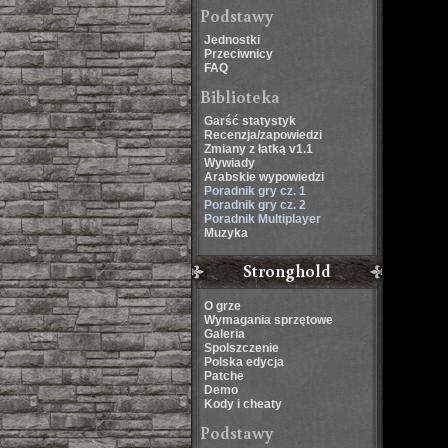
Podstawy
Jednostki
Przeciwnicy
FAQ
Biblioteka
Garść statystyk
Recenzja/zapowiedzi
Zmiany z łatką v1.1
Wywiady
Arabskie wypowiedzi
Poradnik gry cz. 1
Poradnik gry cz. 2
Poradnik Multiplayer
Muzyka
Stronghold
O grze
Wymagania sprzętowe
Galeria
Spolszczenie
Polska edycja
Patche
Demo
Kody i cheaty
Podstawy