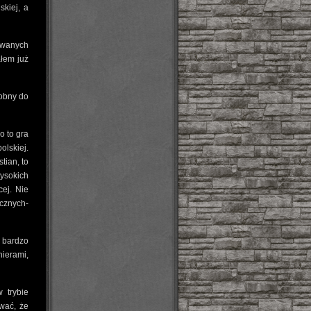
skiej, a
owanych
ałem już
dobny do
o to gra
lskiej.
tian, to
ysokich
cej. Nie
icznych-
bardzo
ierami,
 trybie
awać, że