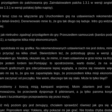
 przystąpiłem do patchowania gry. Zainstalowałem patcha 1.3.1 w wersji angiel
ie 1.3.1 w wersji polskiej (tylko napisy).
ił teraz czas na włączenie gry. Uruchomiłem grę na ustawieniach rekomend
 detali-średni). Denerwowało mnie to, że gra tak długo się ładuje. Intro gry widzi
ej.
 jak nietrudno zgadnąć przystąpiłem do gry. Przeszedłem samouczek (bardzo po
S1), a następnie kilka misji ekonomicznych.
 spodobała mi się grafika. Na rekomendowanych ustawieniach nie jest dobra, mim
ię przyciąć na kilka chwil. Stwierdziłem też, że potrzebuję głosu w wersji po
lowałem go. Niestety, okazało się, że mimo, iż mam ustawione w grze nicka na Krys
 że jestem lordem Ian.Pomijając to spostrzeżenie, warto dodać, że na w
niach graficznych gra zdecydowanie lepiej wygląda, a zacina się niewiele wię
ło mi się to, że gra nie zapamiętała tego, że przeszedłem kilka misji ekonom
am zaczynać od początku. Nie wiem, dlaczego tak się stało. Może to tylko błąd?
roblemy z trzecią misją kampanii wojennej. Moim zdaniem jest ona 
wnoważona, bo przeciwnik dysponuje 8 pikinierami, a ja tylko paroma kosyn
kami i łucznikami(po przeprawieniu się przez mury).
iż mój poziom gry jest żenujący, chciałem sprawdzić również jak gra się w
ayer. Poprosiłem więc Yokkera, aby pokazał mi jak grać. Nie trzeba chyba dod