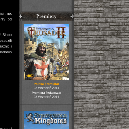
sji, np.
Premiery
erzy od
.
! Słabo
esadzili
ażnic i
wiadomo
Polska premiera:
23 Wrzesień 2014
Premiera światowa:
23 Wrzesień 2014
kę grę i