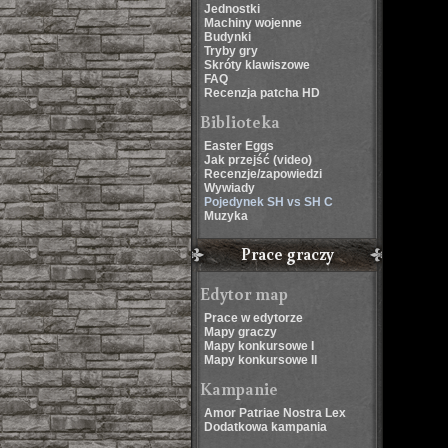
Jednostki
Machiny wojenne
Budynki
Tryby gry
Skróty klawiszowe
FAQ
Recenzja patcha HD
Biblioteka
Easter Eggs
Jak przejść (video)
Recenzje/zapowiedzi
Wywiady
Pojedynek SH vs SH C
Muzyka
Prace graczy
Edytor map
Prace w edytorze
Mapy graczy
Mapy konkursowe I
Mapy konkursowe II
Kampanie
Amor Patriae Nostra Lex
Dodatkowa kampania