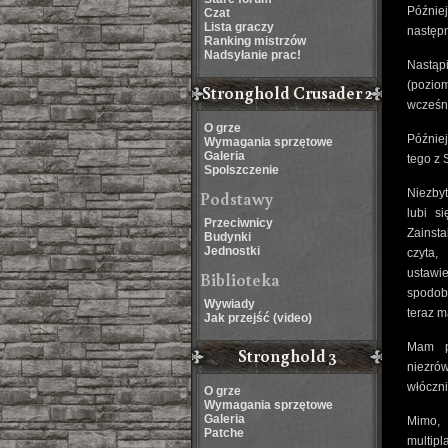
Później
Czat
Lista graczy
następn
Ranking mistrzów
Nadsyłanie prac!
Nastąp
(poziom
Stronghold Crusader 2
wcześni
O grze
Później
Wymagania sprzętowe
Galeria
tego z 
Spolszczenie
Niezbyt
Podstawy
lubi s
Przeciwnicy
Zainsta
Budynki
Jednostki
czyta,
ustawie
Biblioteka
spodoba
Wywiady
teraz m
Jak przejść (video)
Mam p
Stronghold 3
niezró
włóczni
O grze
Wymagania sprzętowe
Galeria
Mimo, 
Patche
multipl