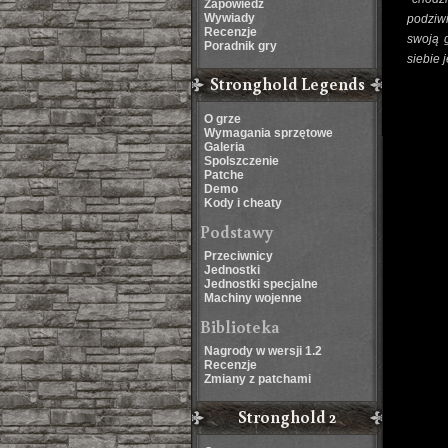
Zapowiedź
Wywiady
podziwi
Recenzje
swoją g
Poradnik gry
siebie 
Stronghold Legends
O grze
Wymagania sprzętowe
Galeria
Spolszczenie
Patche
Demo
Kody i cheaty
Podstawy
Przeciwnicy
Jednostki
Jednostki specjalne
Machiny wojenne
Biblioteka
Nagrody w wersji 1.2
Recenzje
Zmiany z patchami
Stronghold 2