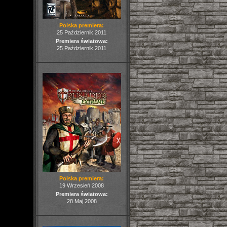
Polska premiera:
25 Październik 2011
Premiera światowa:
25 Październik 2011
Polska premiera:
19 Wrzesień 2008
Premiera światowa:
28 Maj 2008