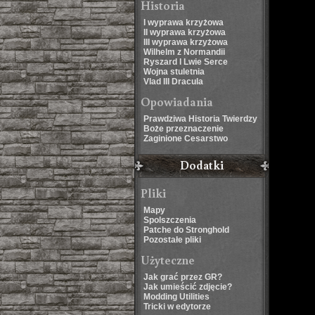
Historia
I wyprawa krzyżowa
II wyprawa krzyżowa
III wyprawa krzyżowa
Wilhelm z Normandii
Ryszard I Lwie Serce
Wojna stuletnia
Vlad III Dracula
Opowiadania
Prawdziwa Historia Twierdzy
Boże przeznaczenie
Zaginione Cesarstwo
Dodatki
Pliki
Mapy
Spolszczenia
Patche do Stronghold
Pozostałe pliki
Użyteczne
Jak grać przez GR?
Jak umieścić zdjęcie?
Modding Utilities
Tricki w edytorze