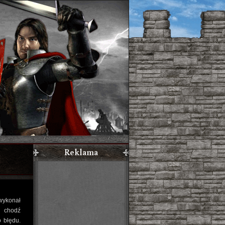
Reklama
wykonał
, chodź
 błędu.