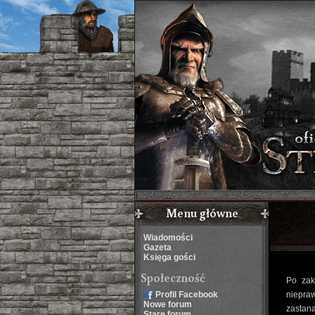
Menu główne
Wiadomości
Gazeta
Księga gości
Społeczność
Po zak
Profil Facebook
niepra
Nowe forum
zastan
Stare forum