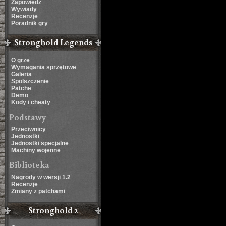
Zapowiedź
Wywiady
Recenzje
Poradnik gry
Stronghold Legends
O grze
Wymagania sprzętowe
Galeria
Spolszczenie
Patche
Demo
Kody i cheaty
Podstawy
Przeciwnicy
Jednostki
Jednostki specjalne
Machiny wojenne
Biblioteka
Nagrody w wersji 1.2
Recenzje
Zmiany z patchami
Stronghold 2