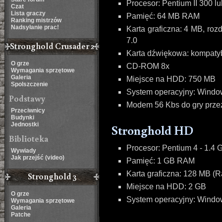
Procesor: Pentium II 300 l
Czat
Lista graczy
Pamięć: 64 MB RAM
Ranking mistrzów
Nadsyłanie prac!
Karta graficzna: 4 MB, roz
7.0
Stronghold Crusader 2
Karta dźwiękowa: kompatyb
O grze
CD-ROM 8x
Wymagania sprzętowe
Galeria
Miejsce na HDD: 750 MB
Spolszczenie
System operacyjny: Windows 
Podstawy
Modem 56 Kbs do gry przez
Przeciwnicy
Budynki
Jednostki
Stronghold HD
Biblioteka
Procesor: Pentium 4 - 1.4 
Wywiady
Jak przejść (video)
Pamięć: 1 GB RAM
Karta graficzna: 128 MB (
Stronghold 3
Miejsce na HDD: 2 GB
O grze
System operacyjny: Windows
Wymagania sprzętowe
Galeria
Patche