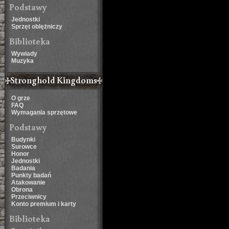
Podstawy
Jednostki
Sprzęt oblężniczy
Biblioteka
Wywiady
Muzyka
Stronghold Kingdoms
O grze
FAQ
Wymagania sprzętowe
Podstawy
Budynki
Surowce
Honor
Jednostki
Badania
Punkty badań
Atakowanie
Obrona
Przeciwnicy
Konto premium i karty
Biblioteka