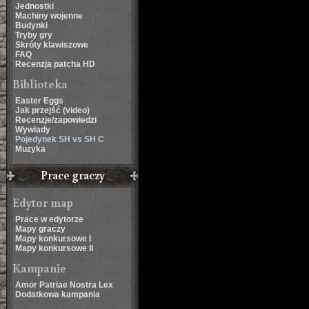
Jednostki
Machiny wojenne
Budynki
Tryby gry
Skróty klawiszowe
FAQ
Recenzja patcha HD
Biblioteka
Easter Eggs
Jak przejść (video)
Recenzje/zapowiedzi
Wywiady
Pojedynek SH vs SH C
Muzyka
Prace graczy
Edytor map
Prace w edytorze
Mapy graczy
Mapy konkursowe I
Mapy konkursowe II
Kampanie
Amor Patriae Nostra Lex
Dodatkowa kampania