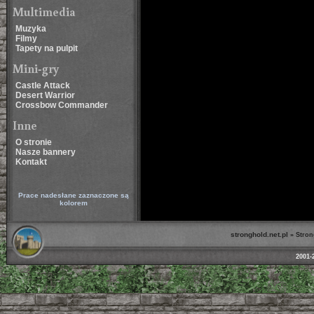
Multimedia
Muzyka
Filmy
Tapety na pulpit
Mini-gry
Castle Attack
Desert Warrior
Crossbow Commander
Inne
O stronie
Nasze bannery
Kontakt
Prace nadesłane zaznaczone są
kolorem
stronghold.net.pl
»
Stron
2001-