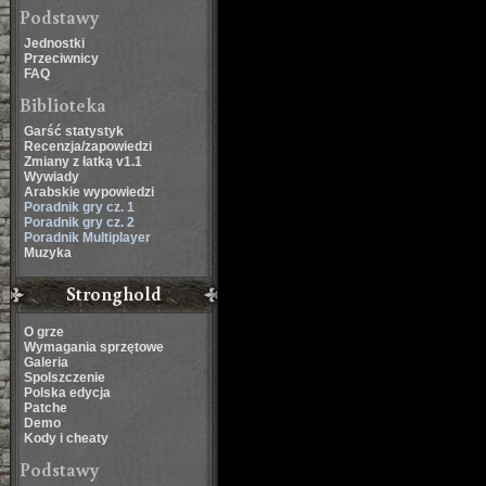
Podstawy
Jednostki
Przeciwnicy
FAQ
Biblioteka
Garść statystyk
Recenzja/zapowiedzi
Zmiany z łatką v1.1
Wywiady
Arabskie wypowiedzi
Poradnik gry cz. 1
Poradnik gry cz. 2
Poradnik Multiplayer
Muzyka
Stronghold
O grze
Wymagania sprzętowe
Galeria
Spolszczenie
Polska edycja
Patche
Demo
Kody i cheaty
Podstawy