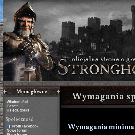
Menu główne
Wymagania sp
Wiadomości
Gazeta
Księga gości
Społeczność
Wymagania minima
Profil Facebook
Nowe forum
Stare forum