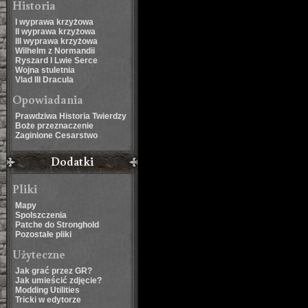
Historia
I wyprawa krzyżowa
II wyprawa krzyżowa
III wyprawa krzyżowa
Wilhelm z Normandii
Ryszard I Lwie Serce
Wojna stuletnia
Vlad III Dracula
Opowiadania
Prawdziwa Historia Twierdzy
Boże przeznaczenie
Zaginione Cesarstwo
Dodatki
Pliki
Mapy
Spolszczenia
Patche do Stronghold
Pozostałe pliki
Użyteczne
Jak grać przez GR?
Jak umieścić zdjęcie?
Modding Utilities
Tricki w edytorze