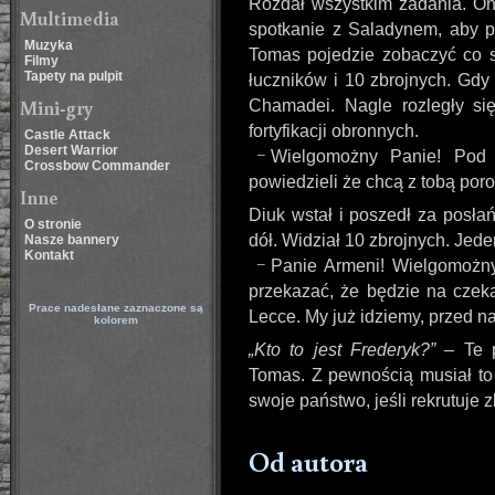
Rozdał wszystkim zadania. On 
Multimedia
spotkanie z Saladynem, aby p
Muzyka
Tomas pojedzie zobaczyć co 
Filmy
Tapety na pulpit
łuczników i 10 zbrojnych. Gdy
Mini-gry
Chamadei. Nagle rozległy si
fortyfikacji obronnych.
Castle Attack
Desert Warrior
Wielgomożny Panie! Pod 
Crossbow Commander
powiedzieli że chcą z tobą po
Inne
Diuk wstał i poszedł za posła
O stronie
dół. Widział 10 zbrojnych. Jede
Nasze bannery
Kontakt
Panie Armeni! Wielgomożny
przekazać, że będzie na cze
Prace nadesłane zaznaczone są
Lecce. My już idziemy, przed n
kolorem
Kto to jest Frederyk?
– Te p
Tomas. Z pe­wnością musiał to
swoje państwo, jeśli rekrutuje 
Od autora