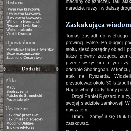
Historia
machiny oblężniczej. Taki atak
naradzie, ruszyli w dalszą drog
I wyprawa krzyżowa
II wyprawa krzyżowa
III wyprawa krzyżowa
Zaskakująca wiadom
Wilhelm z Normandii
Ryszard I Lwie Serce
Wojna stuletnia
Vlad III Dracula
Tomas zasiadł do wielkiego 
Opowiadania
prowincji False. Po długiej p
stołu, zjeść porządny obiad i 
Prawdziwa Historia Twierdzy
Boże przeznaczenie
także główny zarządca zamk
Zaginione Cesarstwo
przede wszystkim o tym czy 
Dodatki
oddanie Shoringhan. W końcu, 
atak na Ryszarda. Widziel
Pliki
przygotować około 30 katapult i
Mapy
Nagle wbiegł zadychany posłan
Spolszczenia
Patche do Stronghold
Drogi Panie! Ryszard nie ży
Pozostałe pliki
swojej siedzibie zamkowej! W 
Użyteczne
nawzajem.
Jak grać przez GR?
Hmm. – zamyślił się Diuk H
Jak umieścić zdjęcie?
zatakować.
Modding Utilities
Tricki w edytorze