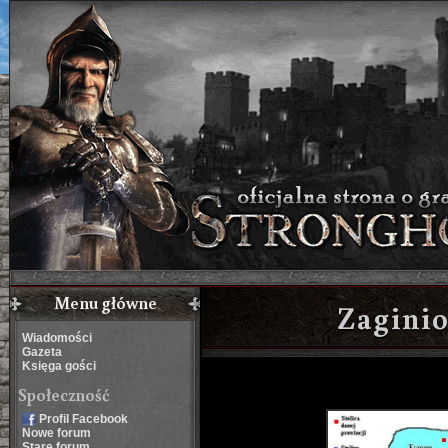
Menu główne
Zagini
Wiadomości
Gazeta
Księga gości
Społeczność
Profil Facebook
Nowe forum
Stare forum