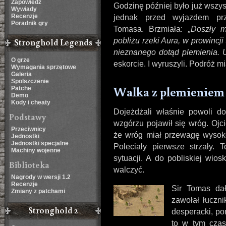
Zapowiedź
Godzinę później było już wszy
Wywiady
Recenzje
jednak przed wyjazdem pr
Poradnik gry
Tomasa. Brzmiała:
Doszły m
Stronghold Legends
pobliżu rzeki Aura, w prowincj
nieznanego dotąd plemienia. 
O grze
eskorcie. I wyruszyli. Podróż mi
Wymagania sprzętowe
Galeria
Spolszczenie
Walka z plemieniem
Patche
Demo
Kody i cheaty
Dojeżdżali właśnie powoli do
Podstawy
wzgórzu pojawił się wróg. Ojc
Przeciwnicy
że wróg miał przewagę wysokoś
Jednostki
Jednostki specjalne
Poleciały pierwsze strzały.
Machiny wojenne
sytuacji. A do pobliskiej wios
Biblioteka
walczyć.
Nagrody w wersji 1.2
Recenzje
Sir Tomas dał
Zmiany z patchami
zawołał łuczni
Stronghold 2
desperacki, po
to w tym czas