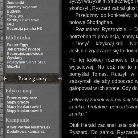
życzył wszystkim smacznego i 
Jednostki
Machiny wojenne
skończyli, Ryszard zabrał głos:
Budynki
Przejdźmy do konkretów, j
Tryby gry
Skróty klawiszowe
połowę Shoringhan.
FAQ
Recenzja patcha HD
Rozumiem Ryszardzie – Di
Biblioteka
potrzebna ta prowincja, mamy 
Dosyć! – krzyknął król. – Na
Easter Eggs
Jak przejść (video)
Jeśli nie zgadzacie się to dowid
Recenzje/zapowiedzi
Wywiady
Po tej krótkiej rozmowie Di
Pojedynek SH vs SH C
Muzyka
wyjściowej. No cóż nie to n
pomyślał Tomas. Ruszyli w 
Prace graczy
zatrzymali się aby odpocząć w
galopował w ich stronę. Gdy do
Edytor map
Prace w edytorze
Głowny zamek w prowincji Mad
Mapy graczy
zamku, brutalnie pomordowa
Mapy konkursowe I
Mapy konkursowe II
zamku.
Kampanie
Diuk Herald zacisnął usta pok
Amor Patriae Nostra Lex
Dodatkowa kampania
Ryszard. Do zamku Ryszarda n