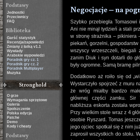
Podstawy
Negocjacje – na pog
Jednostki
Przeciwnicy
FAQ
Szybko przebiegła Tomasowi i
Ani nie minął tydzień a stali p
Biblioteka
w stronę strażnika – pikiniera 
Garść statystyk
Recenzja/zapowiedzi
piekarń, gorzelni, gospodarst
Zmiany z łatką v1.1
wszyscy wrzeszczeli, biegali
Wywiady
Arabskie wypowiedzi
zanim Diuk i syn dotarli do g
Poradnik gry cz. 1
Poradnik gry cz. 2
były ogromne. Samą bramę piln
Poradnik Multiplayer
Muzyka
Dodatkowo aż roiło się od „w
Stronghold
Wystarczyło spojrzeć z muru n
że wróg miałby bardzo mał
O grze
głównej części zamku. Sir 
Wymagania sprzętowe
Galeria
nabliższa eskorta została wp
Spolszczenie
Przy wielkim stole wraz z 4 gł
Polska edycja
Patche
osobie Ryszard. Tomas jeszcze
Demo
Kody i cheaty
jego ojciec spotkał się z nim 
zaprosił wszystkich do stołu. 
Podstawy