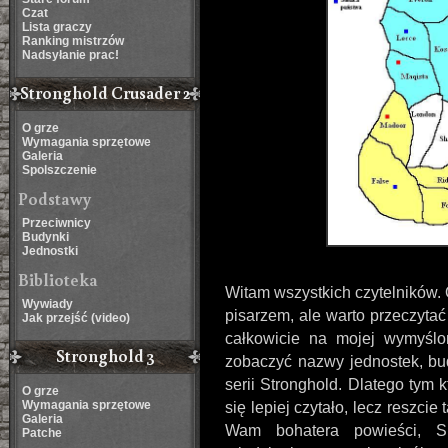
Czat
Lista graczy
Ranking mistrzów
Nadsyłanie prac!
Stronghold Crusader 2
O grze
Wymagania sprzętowe
Galeria
Spolszczenie
Podstawy
Przeciwnicy
Budynki
Jednostki
Biblioteka
Witam wszystkich czytelników.
Wywiady
pisarzem, ale warto przeczyta
Jak przejść (video)
całkowicie na mojej wymyślo
Stronghold 3
zobaczyć nazwy jednostek, bu
serii Stronghold. Dlatego tym k
O grze
Wymagania sprzętowe
się lepiej czytało, lecz reszci
Galeria
Wam bohatera powieści, Sir
Patche