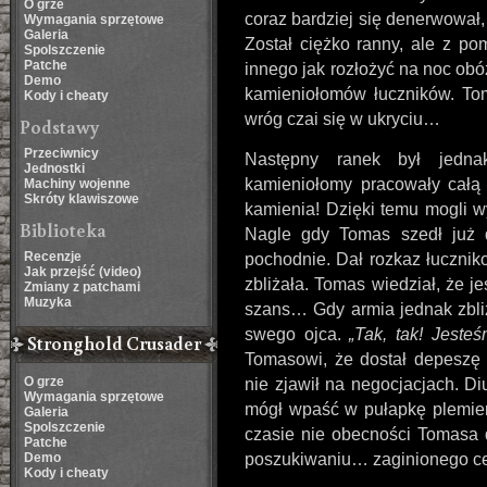
O grze
coraz bardziej się denerwował,
Wymagania sprzętowe
Galeria
Został ciężko ranny, ale z po
Spolszczenie
Patche
innego jak rozłożyć na noc ob
Demo
kamieniołomów łuczników. Tom
Kody i cheaty
wróg czai się w ukryciu…
Podstawy
Przeciwnicy
Następny ranek był jedna
Jednostki
kamieniołomy pracowały całą 
Machiny wojenne
Skróty klawiszowe
kamienia! Dzięki temu mogli w
Biblioteka
Nagle gdy Tomas szedł już 
Recenzje
pochodnie. Dał rozkaz łuczni
Jak przejść (video)
zbliżała. Tomas wiedział, że je
Zmiany z patchami
Muzyka
szans… Gdy armia jednak zbliż
swego ojca.
Tak, tak! Jesteś
Stronghold Crusader
Tomasowi, że dostał depeszę 
O grze
nie zjawił na negocjacjach. Di
Wymagania sprzętowe
mógł wpaść w pułapkę plemien
Galeria
Spolszczenie
czasie nie obecności Tomasa 
Patche
Demo
poszukiwaniu… zaginionego ce
Kody i cheaty