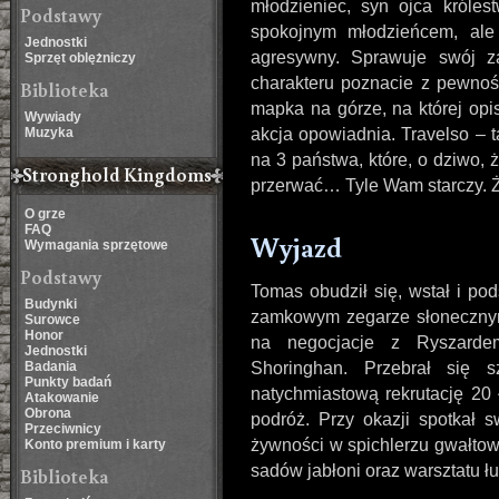
młodzieniec, syn ojca króle
Podstawy
spokojnym młodzieńcem, ale 
Jednostki
agresywny. Sprawuje swój za
Sprzęt oblężniczy
charakteru poznacie z pewn
Biblioteka
mapka na górze, na której opis
Wywiady
Muzyka
akcja opowiadnia. Travelso – t
na 3 państwa, które, o dziwo,
Stronghold Kingdoms
przerwać… Tyle Wam starczy. Ż
O grze
FAQ
Wyjazd
Wymagania sprzętowe
Podstawy
Tomas obudził się, wstał i po
Budynki
zamkowym zegarze słonecznym
Surowce
Honor
na negocjacje z Ry­szarde
Jednostki
Badania
Shoringhan. Przebrał się 
Punkty badań
natychmiastową rekrutację 20 ł
Atakowanie
Obrona
podróż. Przy okazji spotkał s
Przeciwnicy
żywności w spichlerzu gwałtow
Konto premium i karty
sadów jabłoni oraz warsztatu ł
Biblioteka