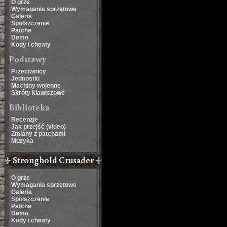
O grze
Wymagania sprzętowe
Galeria
Spolszczenie
Patche
Demo
Kody i cheaty
Podstawy
Przeciwnicy
Jednostki
Machiny wojenne
Skróty klawiszowe
Biblioteka
Recenzje
Jak przejść (video)
Zmiany z patchami
Muzyka
Stronghold Crusader
O grze
Wymagania sprzętowe
Galeria
Spolszczenie
Patche
Demo
Kody i cheaty