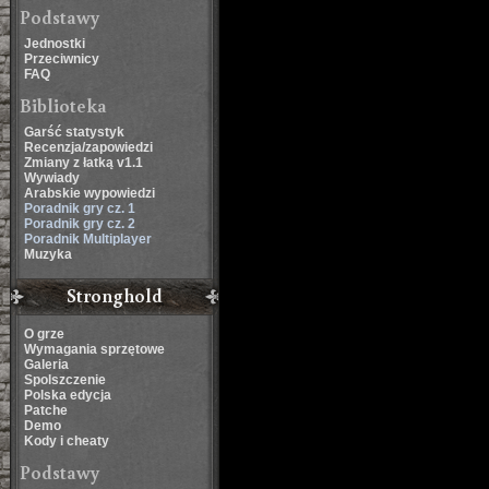
Podstawy
Jednostki
Przeciwnicy
FAQ
Biblioteka
Garść statystyk
Recenzja/zapowiedzi
Zmiany z łatką v1.1
Wywiady
Arabskie wypowiedzi
Poradnik gry cz. 1
Poradnik gry cz. 2
Poradnik Multiplayer
Muzyka
Stronghold
O grze
Wymagania sprzętowe
Galeria
Spolszczenie
Polska edycja
Patche
Demo
Kody i cheaty
Podstawy