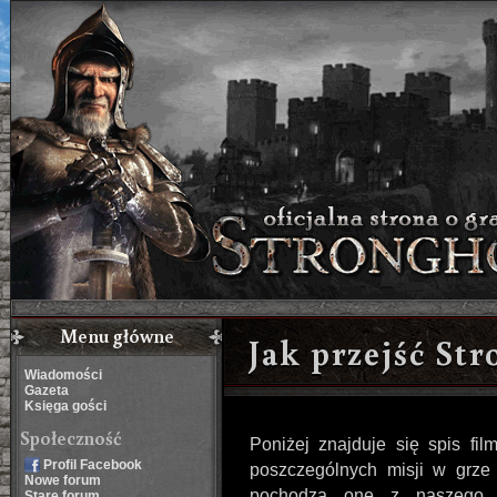
Menu główne
Jak przejść Str
Wiadomości
Gazeta
Księga gości
Społeczność
Poniżej znajduje się spis fil
Profil Facebook
poszczególnych misji w grze S
Nowe forum
pochodzą one z naszeg
Stare forum