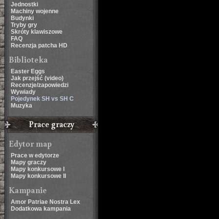
Jednostki
Machiny wojenne
Budynki
Tryby gry
Skróty klawiszowe
FAQ
Recenzja patcha HD
Biblioteka
Easter Eggs
Jak przejść (video)
Recenzje/zapowiedzi
Wywiady
Pojedynek SH vs SH C
Muzyka
Prace graczy
Edytor map
Prace w edytorze
Mapy graczy
Mapy konkursowe I
Mapy konkursowe II
Kampanie
Amor Patriae Nostra Lex
Dodatkowa kampania