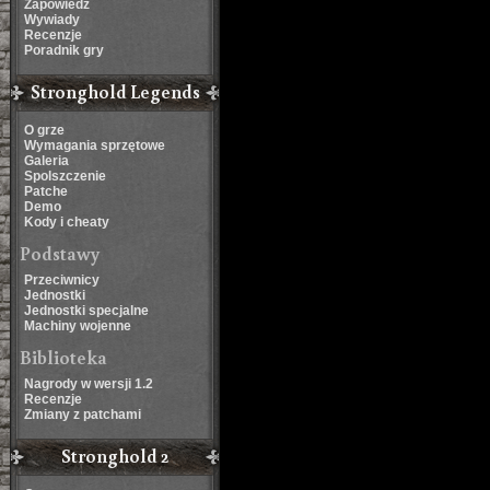
Zapowiedź
Wywiady
Recenzje
Poradnik gry
Stronghold Legends
O grze
Wymagania sprzętowe
Galeria
Spolszczenie
Patche
Demo
Kody i cheaty
Podstawy
Przeciwnicy
Jednostki
Jednostki specjalne
Machiny wojenne
Biblioteka
Nagrody w wersji 1.2
Recenzje
Zmiany z patchami
Stronghold 2