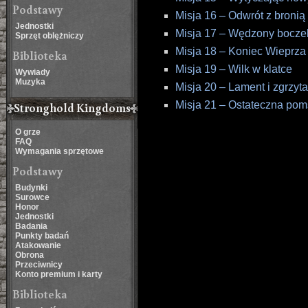
Podstawy
Misja 16 – Odwrót z bronią
Jednostki
Misja 17 – Wędzony bocze
Sprzęt oblężniczy
Misja 18 – Koniec Wieprza
Biblioteka
Misja 19 – Wilk w klatce
Wywiady
Muzyka
Misja 20 – Lament i zgrzyt
Misja 21 – Ostateczna pom
Stronghold Kingdoms
O grze
FAQ
Wymagania sprzętowe
Podstawy
Budynki
Surowce
Honor
Jednostki
Badania
Punkty badań
Atakowanie
Obrona
Przeciwnicy
Konto premium i karty
Biblioteka