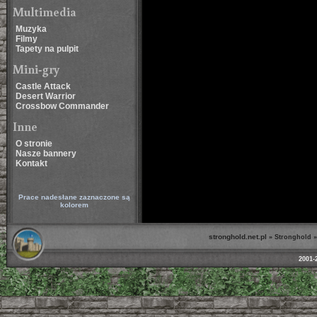
Multimedia
Muzyka
Filmy
Tapety na pulpit
Mini-gry
Castle Attack
Desert Warrior
Crossbow Commander
Inne
O stronie
Nasze bannery
Kontakt
Prace nadesłane zaznaczone są
kolorem
stronghold.net.pl
»
Stronghold
2001-