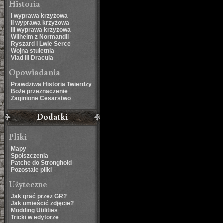
Historia
I wyprawa krzyżowa
II wyprawa krzyżowa
III wyprawa krzyżowa
Wilhelm z Normandii
Ryszard I Lwie Serce
Wojna stuletnia
Vlad III Dracula
Opowiadania
Prawdziwa Historia Twierdzy
Boże przeznaczenie
Zaginione Cesarstwo
Dodatki
Pliki
Mapy
Spolszczenia
Patche do Stronghold
Pozostałe pliki
Użyteczne
Jak grać przez GR?
Jak umieścić zdjęcie?
Modding Utilities
Tricki w edytorze