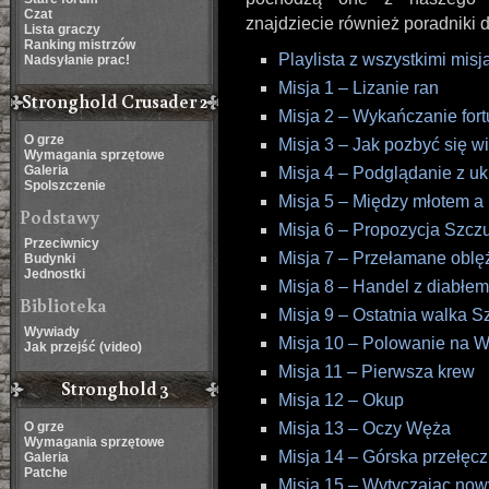
Czat
znajdziecie również poradniki 
Lista graczy
Ranking mistrzów
Playlista z wszystkimi misj
Nadsyłanie prac!
Misja 1 – Lizanie ran
Stronghold Crusader 2
Misja 2 – Wykańczanie fort
O grze
Misja 3 – Jak pozbyć się w
Wymagania sprzętowe
Galeria
Misja 4 – Podglądanie z uk
Spolszczenie
Misja 5 – Między młotem 
Podstawy
Misja 6 – Propozycja Szcz
Przeciwnicy
Misja 7 – Przełamane oblę
Budynki
Jednostki
Misja 8 – Handel z diabłem
Biblioteka
Misja 9 – Ostatnia walka S
Wywiady
Misja 10 – Polowanie na 
Jak przejść (video)
Misja 11 – Pierwsza krew
Stronghold 3
Misja 12 – Okup
O grze
Misja 13 – Oczy Węża
Wymagania sprzętowe
Misja 14 – Górska przełęcz
Galeria
Patche
Misja 15 – Wytyczając now