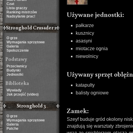
Czat
Lista graczy
Używane jednostki:
Ranking mistrzów
Nadsyłanie prac!
pałkarze
Stronghold Crusader 2
kusznicy
O grze
asasyni
Wymagania sprzętowe
Galeria
miotacze ognia
Spolszczenie
niewolnicy
Podstawy
Przeciwnicy
Budynki
Używany sprzęt oblężn
Jednostki
Biblioteka
katapulty
Wywiady
balisty ogniowe
Jak przejść (video)
Stronghold 3
Zamek:
O grze
Szeyf buduje gród okolony nis
Wymagania sprzętowe
Galeria
znajdują się warsztaty zbrojeni
Patche
wraz ze spichlerzem otacza 