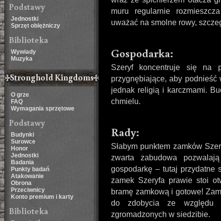
Podstawy
muru regularnie rozmieszcz
Jednostki
uważać na smolne rowy, szczeg
Sprzęt oblężniczy
Biblioteka
Gospodarka:
Wywiady
Muzyka
Szeryf koncentruje się na 
Stronghold Kingdoms
przygnębiające, aby podnieść
jednak religią i karczmami. B
O grze
chmielu.
FAQ
Wymagania sprzętowe
Podstawy
Rady:
Budynki
Surowce
Słabym punktem zamków Szeryfa
Honor
Jednostki
zwarta zabudowa pozwalaj
Badania
gospodarkę – tutaj przydatne s
Punkty badań
Atakowanie
zamek Szeryfa prawie stoi o
Obrona
Przeciwnicy
bramę zamkową i gotowe! Zame
Konto premium i karty
do zdobycia ze względu 
Biblioteka
zgromadzonych w siedzibie.