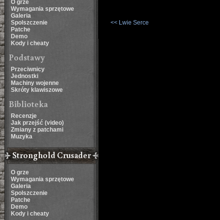
O grze
Wymagania sprzętowe
Galeria
Spolszczenie
<< Lwie Serce
Patche
Demo
Kody i cheaty
Podstawy
Przeciwnicy
Jednostki
Machiny wojenne
Skróty klawiszowe
Biblioteka
Recenzje
Jak przejść (video)
Zmiany z patchami
Muzyka
Stronghold Crusader
O grze
Wymagania sprzętowe
Galeria
Spolszczenie
Patche
Demo
Kody i cheaty