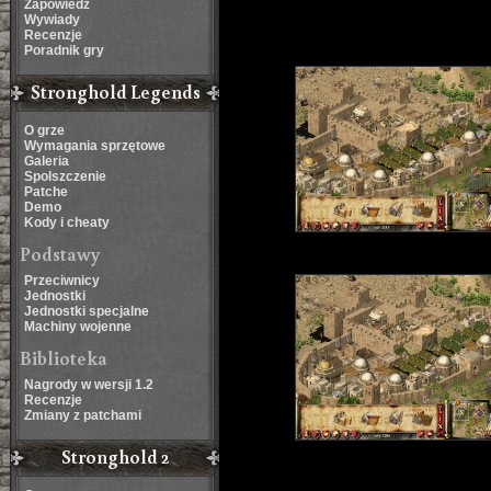
Zapowiedź
Wywiady
Recenzje
Poradnik gry
Stronghold Legends
O grze
Wymagania sprzętowe
Galeria
Spolszczenie
Patche
Demo
Kody i cheaty
Podstawy
Przeciwnicy
Jednostki
Jednostki specjalne
Machiny wojenne
Biblioteka
Nagrody w wersji 1.2
Recenzje
Zmiany z patchami
Stronghold 2