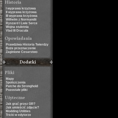
Historia
I wyprawa krzyżowa
II wyprawa krzyżowa
III wyprawa krzyżowa
Wilhelm z Normandii
Ryszard I Lwie Serce
Wojna stuletnia
Vlad III Dracula
Opowiadania
Prawdziwa Historia Twierdzy
Boże przeznaczenie
Zaginione Cesarstwo
Dodatki
Pliki
Mapy
Spolszczenia
Patche do Stronghold
Pozostałe pliki
Użyteczne
Jak grać przez GR?
Jak umieścić zdjęcie?
Modding Utilities
Tricki w edytorze