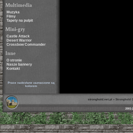
Multimedia
Muzyka
Filmy
Tapety na pulpit
Mini-gry
Castle Attack
Desert Warrior
Crossbow Commander
Inne
O stronie
Nasze bannery
Kontakt
Prace nadesłane zaznaczone są
kolorem
stronghold.net.pl
»
Stronghold 
2001-