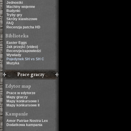
Jednostki
Machiny wojenne
Budynki
Tryby gry
Skróty klawiszowe
FAQ
Recenzja patcha HD
Biblioteka
Easter Eggs
Jak przejść (video)
Recenzje/zapowiedzi
Wywiady
Pojedynek SH vs SH C
Muzyka
Prace graczy
Edytor map
Prace w edytorze
Mapy graczy
Mapy konkursowe I
Mapy konkursowe II
Kampanie
Amor Patriae Nostra Lex
Dodatkowa kampania