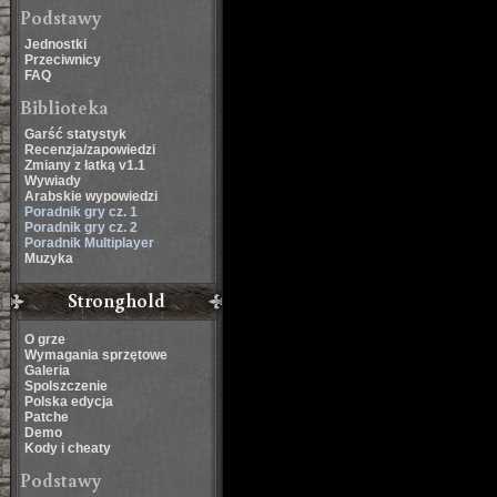
Podstawy
Jednostki
Przeciwnicy
FAQ
Biblioteka
Garść statystyk
Recenzja/zapowiedzi
Zmiany z łatką v1.1
Wywiady
Arabskie wypowiedzi
Poradnik gry cz. 1
Poradnik gry cz. 2
Poradnik Multiplayer
Muzyka
Stronghold
O grze
Wymagania sprzętowe
Galeria
Spolszczenie
Polska edycja
Patche
Demo
Kody i cheaty
Podstawy