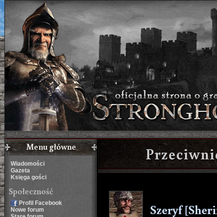
Menu główne
Przeciwn
Wiadomości
Gazeta
Księga gości
Społeczność
Profil Facebook
Szeryf [Sheri
Nowe forum
Stare forum