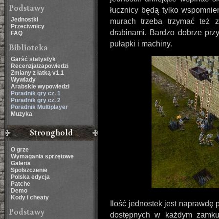
Podstawy
łucznicy będą tylko wspomnien
Jednostki
murach trzeba trzymać też 
Przeciwnicy
drabinami. Bardzo dobrze przy
FAQ
pułapki i machiny.
Biblioteka
Garść statystyk
Recenzja/zapowiedzi
Zmiany z łatką v1.1
Wywiady
Arabskie wypowiedzi
Poradnik gry cz. 1
Poradnik gry cz. 2
Poradnik Multiplayer
Muzyka
Stronghold
O grze
Wymagania sprzętowe
Galeria
Spolszczenie
Polska edycja
Patche
Demo
Kody i cheaty
Ilość jednostek jest naprawdę
Podstawy
dostępnych w każdym zamku (