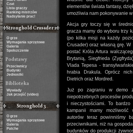
Czat
elementów świata fantasy, dzię
Lista graczy
Ranking mistrzów
umożliwia nam pokonywanie w
Nadsyłanie prac!
Akcja gry toczy się w średni
Stronghold Crusader 2
gracza mamy do wyboru trzy ka
(po kilka misji na każdy pozi
O grze
Wymagania sprzętowe
Crusader) oraz własną grę. W
Galeria
Spolszczenie
postać Króla Artura walczące
Podstawy
Brytanią, Siegfrieda (Zygfry
Vlada Tepesa - transylwański
Przeciwnicy
Budynki
hrabia Drakula. Oprócz nic
Jednostki
Dietrich oraz Mordred.
Biblioteka
Już po zagraniu w demo zo
Wywiady
Jak przejść (video)
niepotrzebnych procesów produ
i nieczystościami. To bardzo 
Stronghold 3
kampanii mamy możliwość w
O grze
autorów teraz powinniśmy b
Wymagania sprzętowe
przeciwnikami, niż na gospodarc
Galeria
Patche
budynków do produkcji żywności