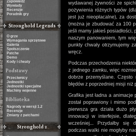
Zapowiedź
wydawanej żywności ze spichle
Wywiady
pożywienia różnych typów (dla
Recenzje
Poradnik gry
jest już nieopłacalne), za dos
(można je zbudować za 100 p
Stronghold Legends
jeśli mamy jakieś posiadłości, 
O grze
naszym panowaniem, tym więc
Wymagania sprzętowe
punkty chwały otrzymujemy za
Galeria
Spolszczenie
wręcz.
Patche
Demo
Kody i cheaty
Podczas przechodzenia niektór
Podstawy
z jednego zamku, więc rozmi
dobrze przemyślane. Często 
Przeciwnicy
Jednostki
błędów z poprzedniej misji niż 
Jednostki specjalne
Machiny wojenne
Grafika jest ładna a animacje 
Biblioteka
został poprawiony i mimo po
Nagrody w wersji 1.2
pierwsza gra działa dużo pł
Recenzje
Zmiany z patchami
innowacji w interfejsie, dla
wcześniej... Przydałby się de
Stronghold 2
podczas walki nie mogłyby nac