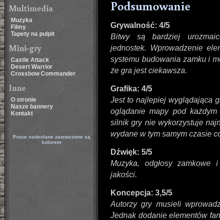
Podsumowanie
Multimedia
Muzyka
Grywalność: 4/5
Filmy
Tapety na pulpit
Bitwy są bardziej urozmaic
Mini-gry
jednostek. Wprowadzenie elem
systemu budowania zamku i moż
Castle Attack
Desert Warrior
że gra jest ciekawsza.
Crossbow Commander
Inne
Grafika: 4/5
Jest to najlepiej wyglądająca g
O stronie
Nasze bannery
oglądanie mapy pod każdym k
Kontakt
silnik gry nie wykorzystuje naj
wydane w tym samym czasie co 
Prace nadesłane zaznaczone są
kolorem
Dźwięk: 5/5
Muzyka, odgłosy zamkowe i 
jakości.
Koncepcja: 3,5/5
Autorzy gry musieli wprowad
Jednak dodanie elementów fanta