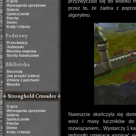
przyzwyczaili się do widoku m
O grze
Wymagania sprzętowe
przez to, że żadna z poprze
Galeria
Spolszczenie
algorytmu.
Patche
Demo
Kody i cheaty
Podstawy
Przeciwnicy
Jednostki
Machiny wojenne
Skróty klawiszowe
Biblioteka
Recenzje
Jak przejść (video)
Zmiany z patchami
Muzyka
Stronghold Crusader
O grze
Wymagania sprzętowe
Nareszcie skończyła się domi
Galeria
Spolszczenie
wież i masy łuczników do
Patche
Demo
rozwiązaniem... Wystarczy 1 ka
Kody i cheaty
jednostki umiejące wspinać si