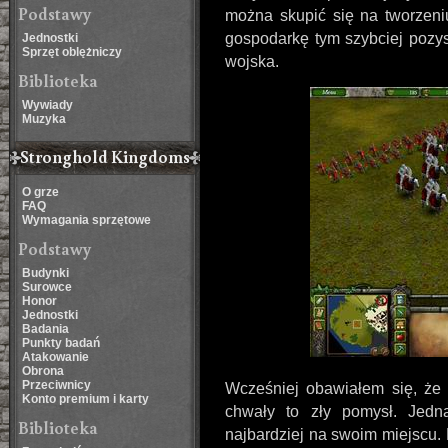
Podstawy
można skupić się na tworzeniu
gospodarkę tym szybciej pozys
Jednostki
Sprzęt oblężniczy
wojska.
Biblioteka
Wywiady
Muzyka
Stronghold Kingdoms
O grze
FAQ
Wymagania sprzętowe
Podstawy
Budynki
Surowce
Honor
Jednostki
Badania
Punkty badań
Atakowanie
Obrona
Przeciwnicy
Wcześniej obawiałem się, że
Konto premium i karty
chwały to zły pomysł. Jedn
Biblioteka
najbardziej na swoim miejscu