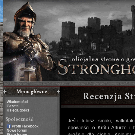
Menu główne
Recenzja S
Wiadomości
Gazeta
Księga gości
Społeczność
Jeśli lubisz smoki, wilkołak
Profil Facebook
opowieści o Królu Arturze i h
Nowe forum
właśnie dla ciebie. Kolejny 
Stare forum