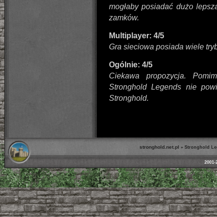
mogłaby posiadać dużo lepszą
zamków.
Multiplayer: 4/5
Gra sieciowa posiada wiele try
Ogólnie: 4/5
Ciekawa propozycja. Pomi
Stronghold Legends nie powinn
Stronghold.
stronghold.net.pl
»
Stronghold L
2001-