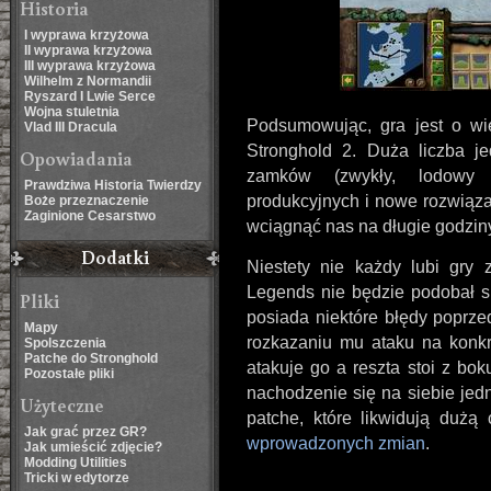
Historia
I wyprawa krzyżowa
II wyprawa krzyżowa
III wyprawa krzyżowa
Wilhelm z Normandii
Ryszard I Lwie Serce
Wojna stuletnia
Podsumowując, gra jest o wi
Vlad III Dracula
Stronghold 2. Duża liczba j
Opowiadania
zamków (zwykły, lodowy 
Prawdziwa Historia Twierdzy
produkcyjnych i nowe rozwiązani
Boże przeznaczenie
Zaginione Cesarstwo
wciągnąć nas na długie godzin
Dodatki
Niestety nie każdy lubi gry 
Legends nie będzie podobał s
Pliki
posiada niektóre błędy poprze
Mapy
rozkazaniu mu ataku na konkr
Spolszczenia
Patche do Stronghold
atakuje go a reszta stoi z bo
Pozostałe pliki
nachodzenie się na siebie jed
Użyteczne
patche, które likwidują dużą
Jak grać przez GR?
wprowadzonych zmian
.
Jak umieścić zdjęcie?
Modding Utilities
Tricki w edytorze