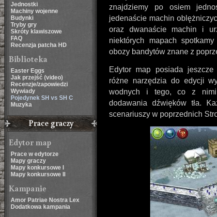
Jednostki
znajdziemy po osiem jedno
Machiny wojenne
jedenaście machin oblężniczyc
Budynki
Tryby gry
oraz dwanaście machin i u
Skróty klawiszowe
FAQ
niektórych mapach spotkamy
Recenzja patcha HD
obozy bandytów znane z poprze
Biblioteka
Edytor map posiada jeszcze
Easter Eggs
Jak przejść (video)
różne narzędzia do edycji wy
Recenzje/zapowiedzi
Wywiady
wodnych i tego, co z nimi 
Pojedynek SH vs SH C
dodawania dźwięków tła. Każ
Muzyka
scenariuszy w poprzednich Str
Prace graczy
Edytor map
Prace w edytorze
Mapy graczy
Mapy konkursowe I
Mapy konkursowe II
Kampanie
Amor Patriae Nostra Lex
Dodatkowa kampania