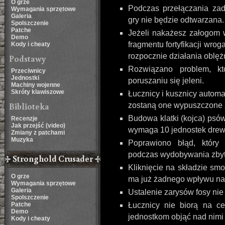
O grze
Podczas przełączania z
Wymagania sprzętowe
Galeria
gry nie będzie odtwarzana.
Spolszczenie
Patche
Jeżeli nakażesz załogom 
Demo
fragmentu fortyfikacji wroga
Kody i cheaty
rozpocznie działania oblęż
Podstawy
Rozwiązano problem, kt
Przeciwnicy
Jednostki
poruszaniu się jeleni.
Machiny wojenne
Skróty klawiszowe
Łucznicy i kusznicy automat
Biblioteka
zostaną one wypuszczone z
Budowa klatki (kojca) psów
Recenzje
Jak przejść (video)
wymaga 10 jednostek drew
Zmiany z patchami
Muzyka
Poprawiono błąd, który
podczas wydobywania zbyt 
Stronghold Crusader
Kliknięcie na składzie smo
O grze
ma już żadnego wpływu na
Wymagania sprzętowe
Galeria
Ustalenie zarysów fosy nie
Spolszczenie
Patche
Łucznicy nie biorą na ce
Demo
jednostkom objąć nad nimi 
Kody i cheaty