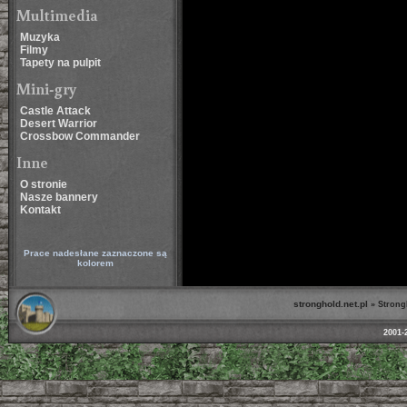
Multimedia
Muzyka
Filmy
Tapety na pulpit
Mini-gry
Castle Attack
Desert Warrior
Crossbow Commander
Inne
O stronie
Nasze bannery
Kontakt
Prace nadesłane zaznaczone są
kolorem
stronghold.net.pl
»
Strong
2001-