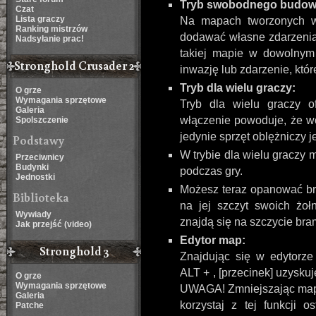
Tryb swobodnego budow
Czat
Lista graczy
Na mapach tworzonych w
Ranking mistrzów
dodawać własne zdarzenia 
Nadsyłanie prac!
takiej mapie w dowolnym
Stronghold Crusader 2
inwazję lub zdarzenie, któ
Tryb dla wielu graczy:
O grze
Wymagania sprzętowe
Tryb dla wielu graczy o
Galeria
włączenie powoduje, że w
Spolszczenie
jedynie sprzęt oblężniczy je
Podstawy
W trybie dla wielu graczy
Przeciwnicy
Budynki
podczas gry.
Jednostki
Możesz teraz opanować br
Biblioteka
na jej szczyt swoich żo
Wywiady
znajdą się na szczycie bra
Jak przejść (video)
Edytor map:
Stronghold 3
Znajdując się w edytorze
ALT + , [przecinek] uzysku
O grze
Wymagania sprzętowe
UWAGA! Zmniejszając mapę,
Galeria
korzystaj z tej funkcji 
Patche