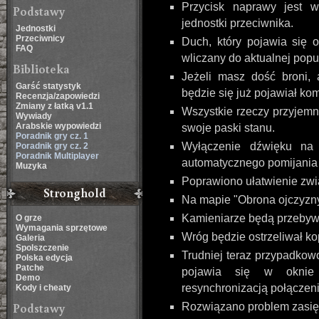
Przycisk naprawy jest w
Podstawy
jednostki przeciwnika.
Jednostki
Przeciwnicy
Duch, który pojawia się 
FAQ
wliczany do aktualnej pop
Biblioteka
Jeżeli masz dość broni,
Garść statystyk
będzie się już pojawiał ko
Recenzja/zapowiedzi
Zmiany z łatką v1.1
Wszystkie rzeczy przyjemn
Wywiady
Arabskie wypowiedzi
swoje paski stanu.
Poradnik gry cz. 1
Wyłączenie dźwięku na
Poradnik gry cz. 2
Poradnik Multiplayer
automatycznego pomijania
Muzyka
Poprawiono ułatwienie zwi
Stronghold
Na mapie "Obrona ojczyzn
Kamieniarze będą przebyw
O grze
Wymagania sprzętowe
Wróg będzie ostrzeliwał 
Galeria
Spolszczenie
Trudniej teraz przypadkow
Polska edycja
Patche
pojawia się w oknie 
Demo
resynchronizacją połączen
Kody i cheaty
Podstawy
Rozwiązano problem zasię