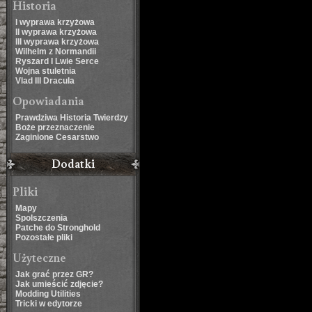
Historia
I wyprawa krzyżowa
II wyprawa krzyżowa
III wyprawa krzyżowa
Wilhelm z Normandii
Ryszard I Lwie Serce
Wojna stuletnia
Vlad III Dracula
Opowiadania
Prawdziwa Historia Twierdzy
Boże przeznaczenie
Zaginione Cesarstwo
Dodatki
Pliki
Mapy
Spolszczenia
Patche do Stronghold
Pozostałe pliki
Użyteczne
Jak grać przez GR?
Jak umieścić zdjęcie?
Modding Utilities
Tricki w edytorze