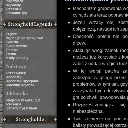
Zapowiedź
Wywiady
Mechanizm grupowania woj
Recenzje
Poradnik gry
cyfrą działa teraz poprawni
Jeżeli wrzący olej zos
Stronghold Legends
oblężniczą, nastąpi ich zap
O grze
Obecność jabłoni nie po
Wymagania sprzętowe
Galeria
drzew.
Spolszczenie
Patche
Atakując wrogi zamek (pod
Demo
możesz już korzystać z ko
Kody i cheaty
zabić z oddali wrogich łuc
Podstawy
W tej wersji patcha z
Przeciwnicy
Jednostki
zabezpieczającego przed 
Jednostki specjalne
problemów, w tym ten, gdy
Machiny wojenne
zaczynała być odczytywana
Biblioteka
gra po chwili powodowała 
Nagrody w wersji 1.2
Recenzje
Rozprzestrzeniająca si
Zmiany z patchami
niebezpieczna.
Stronghold 2
Twoi żołnierze nie poniosą
balisty prowadzącej ostrzał