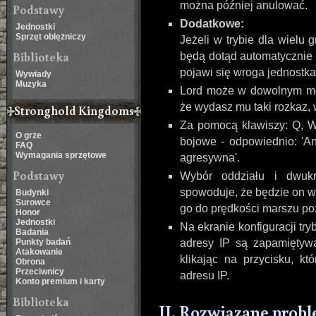
można później anulować.
Podstawy
Dodatkowe:
Jednostki
Sprzęt oblężniczy
Jeżeli w trybie dla wielu
Biblioteka
będą dotąd automatycznie 
pojawi się wroga jednostka
Wywiady
Muzyka
Lord może w dowolnym mom
że wydasz mu taki rozkaz, w
Stronghold Kingdoms
Za pomocą klawiszy: Q, 
O grze
bojowe - odpowiednio: 'An
FAQ
Wymagania sprzętowe
agresywna'.
Podstawy
Wybór oddziału i dwukr
spowoduje, że będzie on w
Budynki
Surowce
go do prędkości marszu po
Honor
Jednostki
Na ekranie konfiguracji tr
Badania
Punkty badań
adresy IP są zapamiętyw
Atakowanie
klikając na przycisku, k
Obrona
Przeciwnicy
adresu IP.
Konto premium i karty
Biblioteka
II. Rozwiązane prob