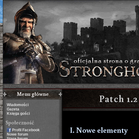
Menu główne
Patch 1.
Wiadomości
Gazeta
Księga gości
Społeczność
I. Nowe elementy
Profil Facebook
Nowe forum
Stare forum