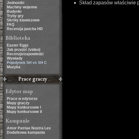
Skład zapasów właściwie p
Jednostki
Machiny wojenne
Budynki
Tryby gry
Skróty klawiszowe
FAQ
Recenzja patcha HD
Biblioteka
Easter Eggs
Jak przejść (video)
Recenzje/zapowiedzi
Wywiady
Pojedynek SH vs SH C
Muzyka
Prace graczy
Edytor map
Prace w edytorze
Mapy graczy
Mapy konkursowe I
Mapy konkursowe II
Kampanie
Amor Patriae Nostra Lex
Dodatkowa kampania