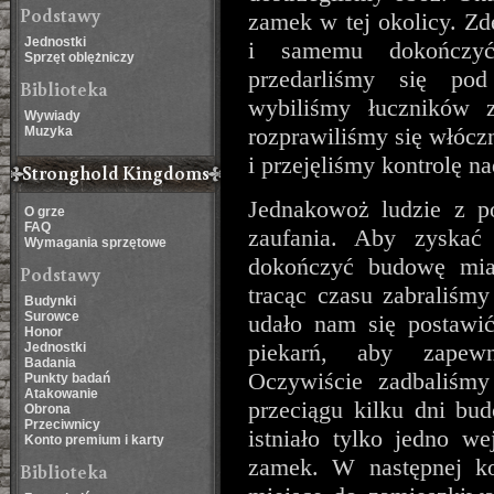
Podstawy
zamek w tej okolicy. Z
Jednostki
i samemu dokończy
Sprzęt oblężniczy
przedarliśmy się po
Biblioteka
wybiliśmy łuczników z
Wywiady
rozprawiliśmy się włócz
Muzyka
i przejęliśmy kontrolę n
Stronghold Kingdoms
Jednakowoż ludzie z p
O grze
FAQ
zaufania. Aby zyskać 
Wymagania sprzętowe
dokończyć budowę mias
Podstawy
tracąc czasu zabraliśm
Budynki
Surowce
udało nam się postawić
Honor
piekarń, aby zapew
Jednostki
Badania
Oczywiście zadbaliśm
Punkty badań
Atakowanie
przeciągu kilku dni bu
Obrona
Przeciwnicy
istniało tylko jedno w
Konto premium i karty
zamek. W następnej ko
Biblioteka