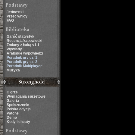
Podstawy
Jednostki
Przeciwnicy
FAQ
Biblioteka
Garść statystyk
Recenzja/zapowiedzi
Zmiany z łatką v1.1
Wywiady
Arabskie wypowiedzi
Poradnik gry cz. 1
Poradnik gry cz. 2
Poradnik Multiplayer
Muzyka
Stronghold
O grze
Wymagania sprzętowe
Galeria
Spolszczenie
Polska edycja
Patche
Demo
Kody i cheaty
Podstawy