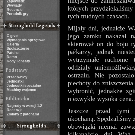
miejsce do zamieszkiwan
Zapowiedź
Wywiady
których przydzielaliśmy
Recenzje
Poradnik gry
tych trudnych czasach.
Stronghold Legends
Mijały dni, jednakże W
jego zamku nakazał na
O grze
Wymagania sprzętowe
skierował on do boju t
Galeria
Spolszczenie
pałkarzy, jednak niest
Patche
Demo
wytrzymałe ruchome ta
Kody i cheaty
oddziały uniemożliwia
Podstawy
ostrzału. Nie pozostał
Przeciwnicy
Jednostki
piechoty do zniszczenia
Jednostki specjalne
wybronić, jednakże zg
Machiny wojenne
Biblioteka
niezwykle wysoka cen
Nagrody w wersji 1.2
Jeszcze przed tymi
Recenzje
Zmiany z patchami
ukochaną. Spędzaliśmy z
Stronghold 2
obowiązki niemal zaws
kilkanaście dni Wąż