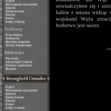
O grze
Wymagania sprzętowe
oświadczyłem się i ożen
Galeria
ludzie z miasta widząc 
Spolszczenie
Patche
wojskami Węża zrzucil
Demo
Kody i cheaty
hrabstwo jest nasze.
Podstawy
Przeciwnicy
Jednostki
Machiny wojenne
Skróty klawiszowe
Pow
Biblioteka
Recenzje
Jak przejść (video)
Zmiany z patchami
Muzyka
Stronghold Crusader
O grze
Wymagania sprzętowe
Galeria
Spolszczenie
Patche
Demo
Kody i cheaty