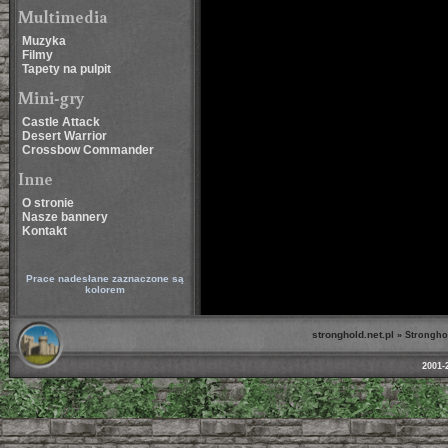
Multimedia
Muzyka
Filmy
Tapety na pulpit
Mini-gry
Castle Attack
Desert Warrior
Crossbow Commander
Inne
O stronie
Nasze bannery
Kontakt
Prace nadesłane zaznaczone są
kolorem
stronghold.net.pl
»
Strongho
2001-