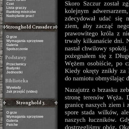
Skoro Szczur został zg
Czat
Lista graczy
kolejnym adwersarzem,
Ranking mistrzów
Nadsyłanie prac!
zdecydował udać się 
ziem, aby zacząć nego
Stronghold Crusader 2
prawowitego króla z ni
O grze
trwały kilkanaście dni. 
Wymagania sprzętowe
Galeria
nastał chwilowy spokój.
Spolszczenie
pożegnałem się z Długo
Podstawy
Wężem osobiście, po cz
Przeciwnicy
Budynki
Kiedy okręty znikły za
Jednostki
do namiotu obmyślając da
Biblioteka
Wywiady
Nazajutrz o brzasku ze
Jak przejść (video)
stronę terenów Węża. 
Stronghold 3
granicę naszych ziem i 
spore stada wilków, al
O grze
Wymagania sprzętowe
naszych łuczników. Gd
Galeria
Patche
dostrzegliśmy obóz. Oka