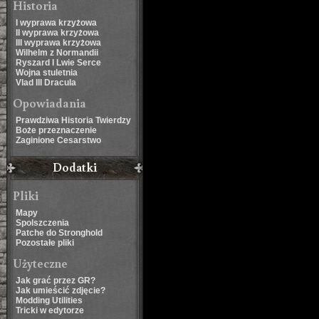
Historia
I wyprawa krzyżowa
II wyprawa krzyżowa
III wyprawa krzyżowa
Wilhelm z Normandii
Ryszard I Lwie Serce
Wojna stuletnia
Vlad III Dracula
Opowiadania
Prawdziwa Historia Twierdzy
Boże przeznaczenie
Zaginione Cesarstwo
Dodatki
Pliki
Mapy
Spolszczenia
Patche do Stronghold
Pozostałe pliki
Użyteczne
Jak grać przez GR?
Jak umieścić zdjęcie?
Modding Utilities
Tricki w edytorze