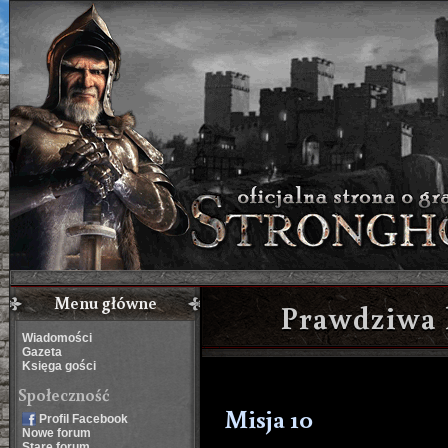
Menu główne
Prawdziwa 
Wiadomości
Gazeta
Księga gości
Społeczność
Misja 10
Profil Facebook
Nowe forum
Stare forum