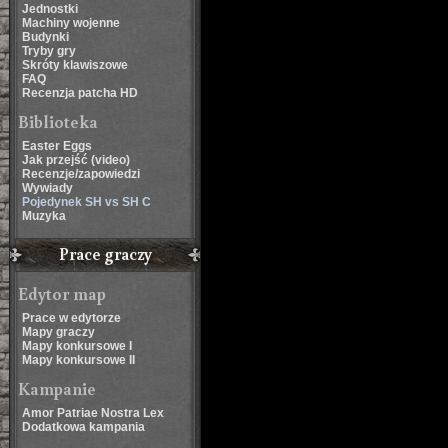
Jednostki
Machiny wojenne
Budynki
Tryby gry
Skróty klawiszowe
FAQ
Recenzja patcha HD
Biblioteka
Easter Eggs
Jak przejść (video)
Recenzje/zapowiedzi
Wywiady
Pojedynek SH vs SH C
Muzyka
Prace graczy
Edytor map
Prace w edytorze
Mapy graczy
Mapy konkursowe I
Mapy konkursowe II
Kampanie
Amor Patriae Nostra Lex
Dodatkowa kampania