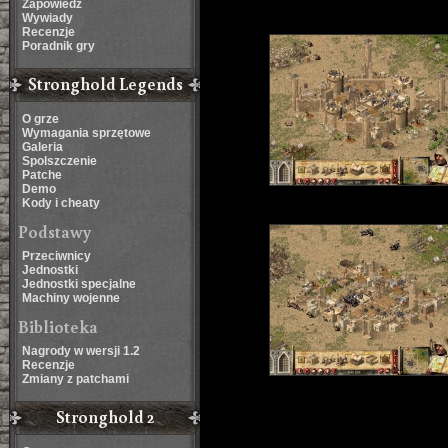
Zapowiedź
Wywiady
Recenzje
Poradnik gry
Stronghold Legends
O grze
Wymagania sprzętowe
Galeria
Spolszczenie
Patche
Demo
Kody i cheaty
Podstawy
Przeciwnicy
Jednostki
Jednostki specjalne
Machiny wojenne
Biblioteka
Nagrody w wersji 1.2
Recenzje
Zmiany z patchami
Stronghold 2