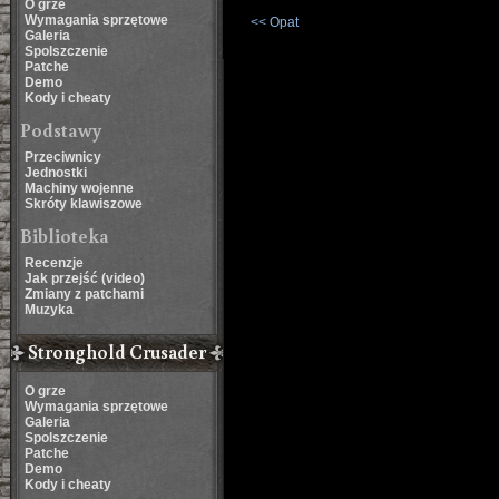
O grze
Wymagania sprzętowe
<< Opat
Galeria
Spolszczenie
Patche
Demo
Kody i cheaty
Podstawy
Przeciwnicy
Jednostki
Machiny wojenne
Skróty klawiszowe
Biblioteka
Recenzje
Jak przejść (video)
Zmiany z patchami
Muzyka
Stronghold Crusader
O grze
Wymagania sprzętowe
Galeria
Spolszczenie
Patche
Demo
Kody i cheaty