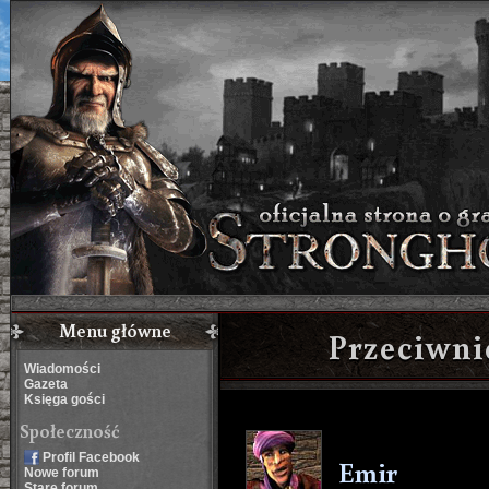
Menu główne
Przeciwn
Wiadomości
Gazeta
Księga gości
Społeczność
Profil Facebook
Emir
Nowe forum
Stare forum