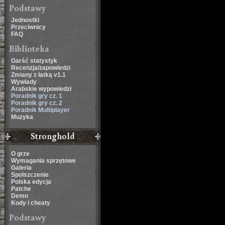
Podstawy
Jednostki
Przeciwnicy
FAQ
Biblioteka
Garść statystyk
Recenzja/zapowiedzi
Zmiany z łatką v1.1
Wywiady
Arabskie wypowiedzi
Poradnik gry cz. 1
Poradnik gry cz. 2
Poradnik Multiplayer
Muzyka
Stronghold
O grze
Wymagania sprzętowe
Galeria
Spolszczenie
Polska edycja
Patche
Demo
Kody i cheaty
Podstawy