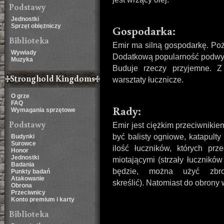
Podstawy
Jednostki
Sprzęt oblężniczy
Gospodarka:
Biblioteka
Emir ma silną gospodarkę. Poż
Wywiady
Dodatkową popularność podwyższ
Muzyka
Buduje rzeczy przyjemne. Z
Stronghold Kingdoms
warsztaty łucznicze.
O grze
FAQ
Rady:
Wymagania sprzętowe
Podstawy
Emir jest ciężkim przeciwniki
być balisty ogniowe, katapulty
Budynki
Surowce
ilość łuczników, których prz
Honor
Jednostki
miotającymi (strzały łuczników 
Badania
będzie, można użyć zbrojn
Punkty badań
Atakowanie
skreślić). Natomiast do obrony
Obrona
Przeciwnicy
Konto premium i karty
Biblioteka