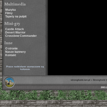
Multimedia
Muzyka
Filmy
Tapety na pulpit
Mini-gry
Castle Attack
Desert Warrior
Crossbow Commander
Inne
O stronie
Nasze bannery
Kontakt
Prace nadesłane zaznaczone są
kolorem
stronghold.net.pl
»
Stronghold 
2001-