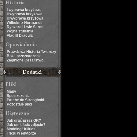
Historia
I wyprawa krzyżowa
II wyprawa krzyżowa
III wyprawa krzyżowa
Wilhelm z Normandii
Ryszard I Lwie Serce
Wojna stuletnia
Vlad III Dracula
Opowiadania
Prawdziwa Historia Twierdzy
Boże przeznaczenie
Zaginione Cesarstwo
Dodatki
Pliki
Mapy
Spolszczenia
Patche do Stronghold
Pozostałe pliki
Użyteczne
Jak grać przez GR?
Jak umieścić zdjęcie?
Modding Utilities
Tricki w edytorze