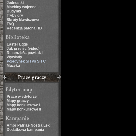
Jednostki
Machiny wojenne
Budynki
Tryby gry
Skróty klawiszowe
FAQ
Recenzja patcha HD
Biblioteka
Easter Eggs
Jak przejść (video)
Recenzje/zapowiedzi
Wywiady
Pojedynek SH vs SH C
Muzyka
Prace graczy
Edytor map
Prace w edytorze
Mapy graczy
Mapy konkursowe I
Mapy konkursowe II
Kampanie
Amor Patriae Nostra Lex
Dodatkowa kampania