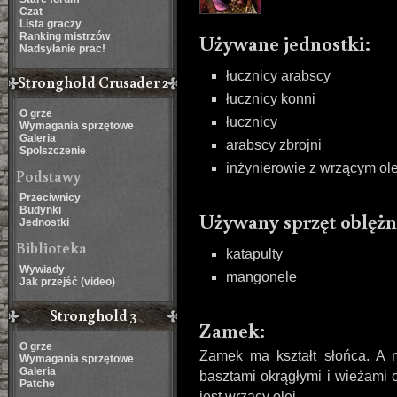
Czat
Lista graczy
Używane jednostki:
Ranking mistrzów
Nadsyłanie prac!
łucznicy arabscy
Stronghold Crusader 2
łucznicy konni
O grze
łucznicy
Wymagania sprzętowe
Galeria
arabscy zbrojni
Spolszczenie
inżynierowie z wrzącym ol
Podstawy
Przeciwnicy
Budynki
Używany sprzęt oblężn
Jednostki
Biblioteka
katapulty
Wywiady
mangonele
Jak przejść (video)
Stronghold 3
Zamek:
O grze
Zamek ma kształt słońca. A m
Wymagania sprzętowe
Galeria
basztami okrągłymi i wieżami 
Patche
jest wrzący olej.