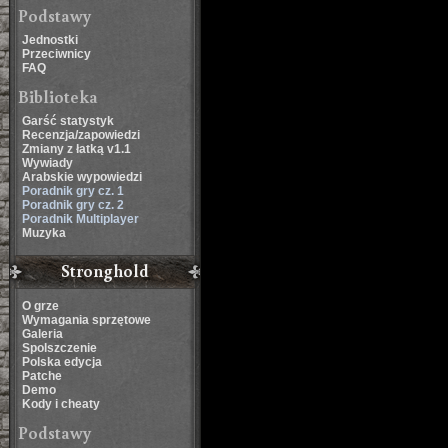
Podstawy
Jednostki
Przeciwnicy
FAQ
Biblioteka
Garść statystyk
Recenzja/zapowiedzi
Zmiany z łatką v1.1
Wywiady
Arabskie wypowiedzi
Poradnik gry cz. 1
Poradnik gry cz. 2
Poradnik Multiplayer
Muzyka
Stronghold
O grze
Wymagania sprzętowe
Galeria
Spolszczenie
Polska edycja
Patche
Demo
Kody i cheaty
Podstawy