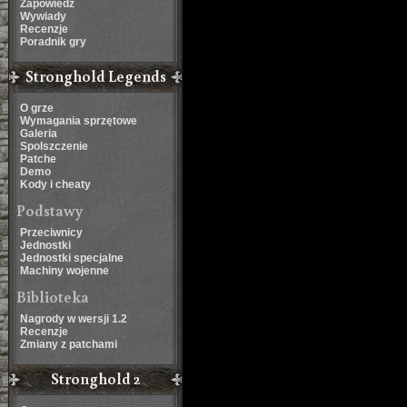
Zapowiedź
Wywiady
Recenzje
Poradnik gry
Stronghold Legends
O grze
Wymagania sprzętowe
Galeria
Spolszczenie
Patche
Demo
Kody i cheaty
Podstawy
Przeciwnicy
Jednostki
Jednostki specjalne
Machiny wojenne
Biblioteka
Nagrody w wersji 1.2
Recenzje
Zmiany z patchami
Stronghold 2