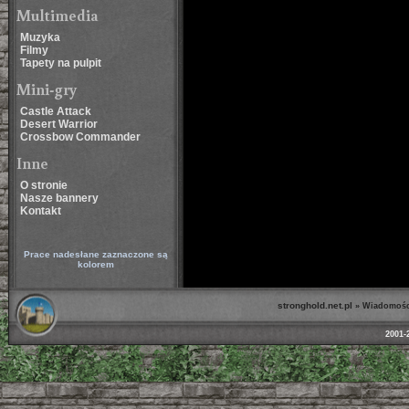
Multimedia
Muzyka
Filmy
Tapety na pulpit
Mini-gry
Castle Attack
Desert Warrior
Crossbow Commander
Inne
O stronie
Nasze bannery
Kontakt
Prace nadesłane zaznaczone są
kolorem
stronghold.net.pl
»
Wiadomośc
2001-