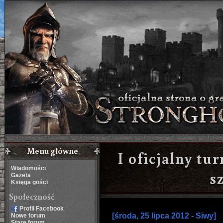
Menu główne
I oficjalny tu
Wiadomości
s
Gazeta
Księga gości
Społeczność
Profil Facebook
[środa, 25 lipca 2012 - Siwy]
Nowe forum
Stare forum