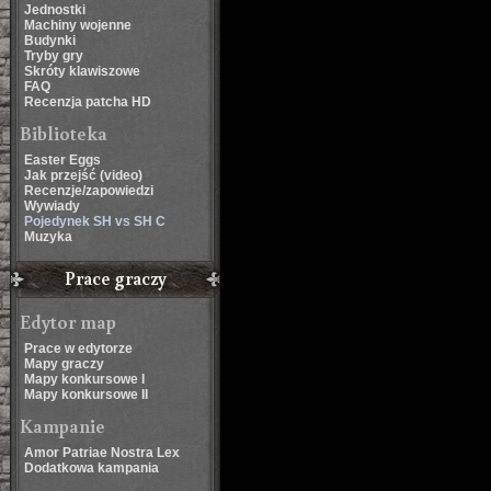
Jednostki
Machiny wojenne
Budynki
Tryby gry
Skróty klawiszowe
FAQ
Recenzja patcha HD
Biblioteka
Easter Eggs
Jak przejść (video)
Recenzje/zapowiedzi
Wywiady
Pojedynek SH vs SH C
Muzyka
Prace graczy
Edytor map
Prace w edytorze
Mapy graczy
Mapy konkursowe I
Mapy konkursowe II
Kampanie
Amor Patriae Nostra Lex
Dodatkowa kampania