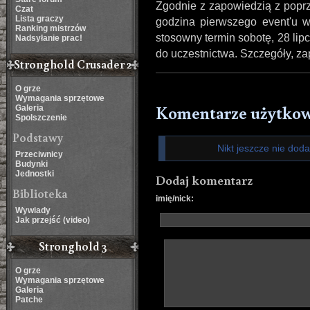
Zgodnie z zapowiedzią z poprz
Czat
Lista graczy
godzina pierwszego event'u w
Ranking mistrzów
stosowny termin sobotę, 28 lip
Nadsyłanie prac!
do uczestnictwa. Szczegóły, zap
Stronghold Crusader 2
O grze
Wymagania sprzętowe
Komentarze użytko
Galeria
Spolszczenie
Podstawy
Nikt jeszcze nie dod
Przeciwnicy
Budynki
Jednostki
Dodaj komentarz
Biblioteka
imię/nick:
Wywiady
Jak przejść (video)
Stronghold 3
O grze
Wymagania sprzętowe
Galeria
Patche