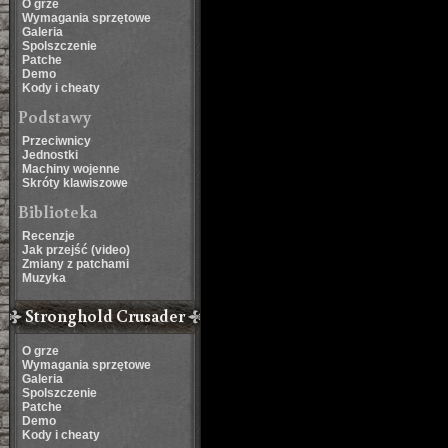
O grze
Wymagania sprzętowe
Galeria
Spolszczenie
Patche
Demo
Kody i cheaty
Podstawy
Przeciwnicy
Jednostki
Machiny wojenne
Skróty klawiszowe
Biblioteka
Recenzje
Jak przejść (video)
Zmiany z patchami
Muzyka
Stronghold Crusader
O grze
Wymagania sprzętowe
Galeria
Spolszczenie
Patche
Demo
Kody i cheaty