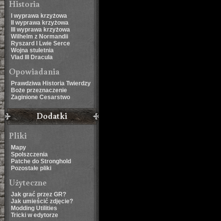
Historia
I wyprawa krzyżowa
II wyprawa krzyżowa
III wyprawa krzyżowa
Wilhelm z Normandii
Ryszard I Lwie Serce
Wojna stuletnia
Vlad III Dracula
Opowiadania
Prawdziwa Historia Twierdzy
Boże przeznaczenie
Zaginione Cesarstwo
Dodatki
Pliki
Mapy
Spolszczenia
Patche do Stronghold
Pozostałe pliki
Użyteczne
Jak grać przez GR?
Jak umieścić zdjęcie?
Modding Utilities
Tricki w edytorze