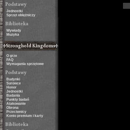
Podstawy
Jednostki
Sprzęt oblężniczy
Biblioteka
Wywiady
Muzyka
Stronghold Kingdoms
O grze
FAQ
Wymagania sprzętowe
Podstawy
Budynki
Surowce
Honor
Jednostki
Badania
Punkty badań
Atakowanie
Obrona
Przeciwnicy
Konto premium i karty
Biblioteka