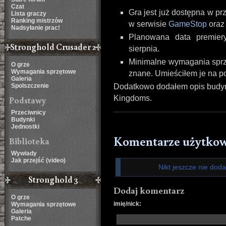
Czat
Gra jest już dostępna w pr
Lista graczy
Ranking mistrzów
w serwisie
GameStop
ora
Nadsyłanie prac!
Planowana data premiery
Stronghold Crusader 2
sierpnia.
Minimalne wymagania sprzę
O grze
Wymagania sprzętowe
znane. Umieściłem je na p
Galeria
Spolszczenie
Dodatkowo dodałem opis budyn
Kingdoms.
Podstawy
Przeciwnicy
Budynki
Jednostki
Komentarze użytko
Biblioteka
Wywiady
Jak przejść (video)
Nikt jeszcze nie dod
Stronghold 3
Dodaj komentarz
O grze
imię/nick:
Wymagania sprzętowe
Galeria
Patche