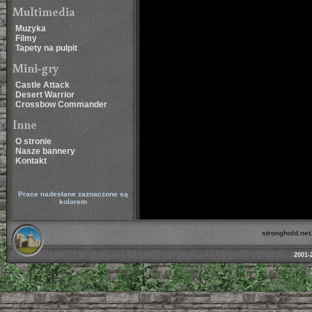
Multimedia
Muzyka
Filmy
Tapety na pulpit
Mini-gry
Castle Attack
Desert Warrior
Crossbow Commander
Inne
O stronie
Nasze bannery
Kontakt
Prace nadesłane zaznaczone są
kolorem
stronghold.net.
2001-