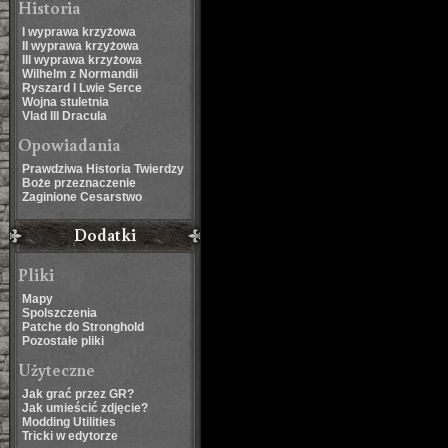
Historia
I wyprawa krzyżowa
II wyprawa krzyżowa
III wyprawa krzyżowa
Wilhelm z Normandii
Ryszard I Lwie Serce
Wojna stuletnia
Vlad III Dracula
Opowiadania
Prawdziwa Historia Twierdzy
Boże przeznaczenie
Zaginione Cesarstwo
Dodatki
Pliki
Mapy
Spolszczenia
Patche do Stronghold
Pozostałe pliki
Użyteczne
Jak grać przez GR?
Jak umieścić zdjęcie?
Modding Utilities
Tricki w edytorze