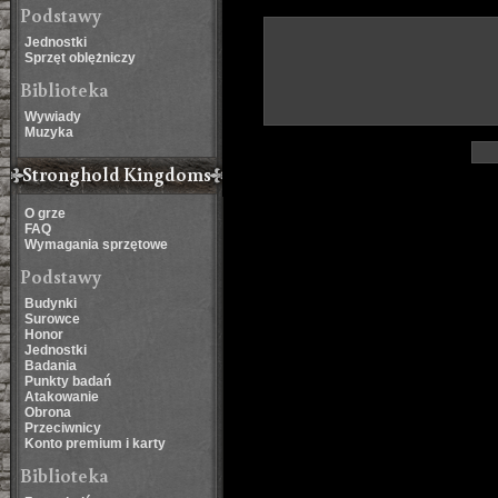
Podstawy
Jednostki
Sprzęt oblężniczy
Biblioteka
Wywiady
Muzyka
Stronghold Kingdoms
O grze
FAQ
Wymagania sprzętowe
Podstawy
Budynki
Surowce
Honor
Jednostki
Badania
Punkty badań
Atakowanie
Obrona
Przeciwnicy
Konto premium i karty
Biblioteka