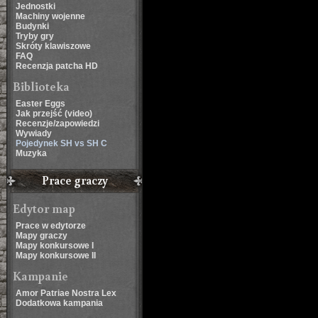
Jednostki
Machiny wojenne
Budynki
Tryby gry
Skróty klawiszowe
FAQ
Recenzja patcha HD
Biblioteka
Easter Eggs
Jak przejść (video)
Recenzje/zapowiedzi
Wywiady
Pojedynek SH vs SH C
Muzyka
Prace graczy
Edytor map
Prace w edytorze
Mapy graczy
Mapy konkursowe I
Mapy konkursowe II
Kampanie
Amor Patriae Nostra Lex
Dodatkowa kampania