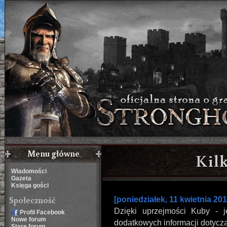
Menu główne
Kil
Wiadomości
Gazeta
Księga gości
Społeczność
[poniedziałek, 11 kwietnia 20
Dzięki uprzejmości Kuby - 
Profil Facebook
Nowe forum
dodatkowych informacji dotycz
Stare forum