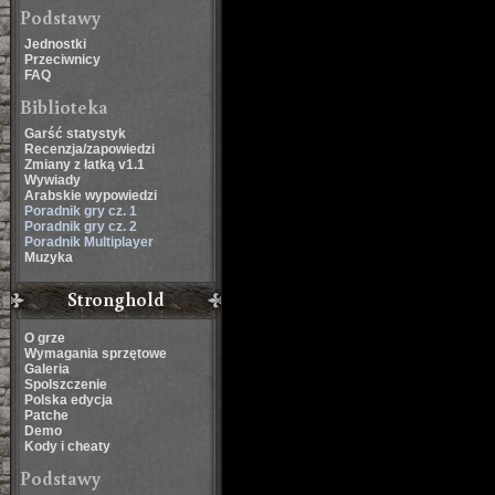
Podstawy
Jednostki
Przeciwnicy
FAQ
Biblioteka
Garść statystyk
Recenzja/zapowiedzi
Zmiany z łatką v1.1
Wywiady
Arabskie wypowiedzi
Poradnik gry cz. 1
Poradnik gry cz. 2
Poradnik Multiplayer
Muzyka
Stronghold
O grze
Wymagania sprzętowe
Galeria
Spolszczenie
Polska edycja
Patche
Demo
Kody i cheaty
Podstawy