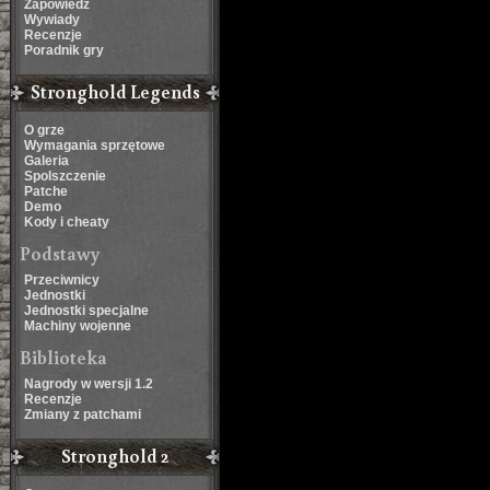
Zapowiedź
Wywiady
Recenzje
Poradnik gry
Stronghold Legends
O grze
Wymagania sprzętowe
Galeria
Spolszczenie
Patche
Demo
Kody i cheaty
Podstawy
Przeciwnicy
Jednostki
Jednostki specjalne
Machiny wojenne
Biblioteka
Nagrody w wersji 1.2
Recenzje
Zmiany z patchami
Stronghold 2