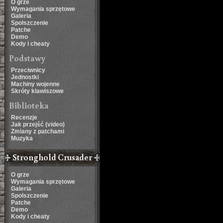
O grze
Wymagania sprzętowe
Galeria
Spolszczenie
Patche
Demo
Kody i cheaty
Podstawy
Przeciwnicy
Jednostki
Machiny wojenne
Skróty klawiszowe
Biblioteka
Recenzje
Jak przejść (video)
Zmiany z patchami
Muzyka
Stronghold Crusader
O grze
Wymagania sprzętowe
Galeria
Spolszczenie
Patche
Demo
Kody i cheaty