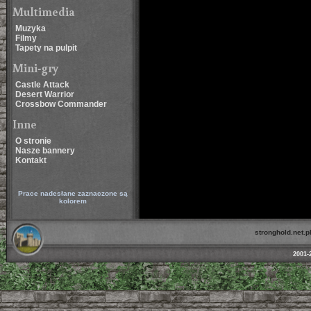
Multimedia
Muzyka
Filmy
Tapety na pulpit
Mini-gry
Castle Attack
Desert Warrior
Crossbow Commander
Inne
O stronie
Nasze bannery
Kontakt
Prace nadesłane zaznaczone są
kolorem
stronghold.net.p
2001-