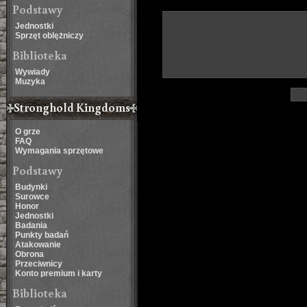
Podstawy
Jednostki
Sprzęt oblężniczy
Biblioteka
Wywiady
Muzyka
Stronghold Kingdoms
O grze
FAQ
Wymagania sprzętowe
Podstawy
Budynki
Surowce
Honor
Jednostki
Badania
Punkty badań
Atakowanie
Obrona
Przeciwnicy
Konto premium i karty
Biblioteka