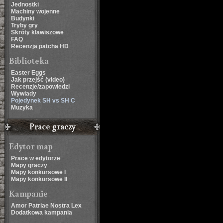
Jednostki
Machiny wojenne
Budynki
Tryby gry
Skróty klawiszowe
FAQ
Recenzja patcha HD
Biblioteka
Easter Eggs
Jak przejść (video)
Recenzje/zapowiedzi
Wywiady
Pojedynek SH vs SH C
Muzyka
Prace graczy
Edytor map
Prace w edytorze
Mapy graczy
Mapy konkursowe I
Mapy konkursowe II
Kampanie
Amor Patriae Nostra Lex
Dodatkowa kampania