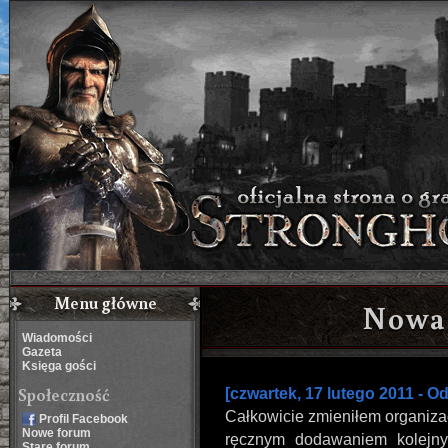
Menu główne
Nowa 
Wiadomości
Gazeta
Księga gości
Społeczność
[czwartek, 17 lutego 2011 - O
Całkowicie zmieniłem organiz
Profil Facebook
Nowe forum
ręcznym dodawaniem kolejnyc
Stare forum