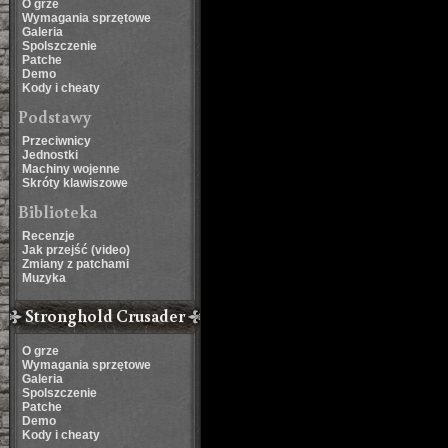
O grze
Wymagania sprzętowe
Galeria
Spolszczenie
Patche
Demo
Kody i cheaty
Podstawy
Przeciwnicy
Jednostki
Machiny wojenne
Skróty klawiszowe
Biblioteka
Recenzje
Jak przejść (video)
Zmiany z patchami
Muzyka
Stronghold Crusader
O grze
Wymagania sprzętowe
Galeria
Spolszczenie
Patche
Demo
Kody i cheaty