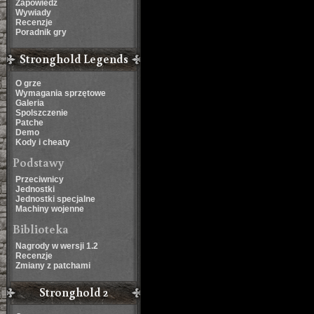
Zapowiedź
Wywiady
Recenzje
Poradnik gry
Stronghold Legends
O grze
Wymagania sprzętowe
Galeria
Spolszczenie
Patche
Demo
Kody i cheaty
Podstawy
Przeciwnicy
Jednostki
Jednostki specjalne
Machiny wojenne
Biblioteka
Nagrody w wersji 1.2
Recenzje
Zmiany z patchami
Stronghold 2