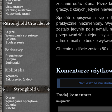
Czat
zostanie odświeżona. Przez ki
Lista graczy
graczy, z których jedynie niewi
Ranking mistrzów
Nadsyłanie prac!
Sposób dopisywania się od 
Stronghold Crusader 2
praktycznie niezmieniony. Wys
zostało jedynie pole e-mail,
O grze
przeprowadzić kolejne czyszc
Wymagania sprzętowe
Galeria
adres e-mail nie będzie wyświet
Spolszczenie
Podstawy
Obecnie na liście zostało 50 o
Przeciwnicy
Budynki
Jednostki
Komentarze użytko
Biblioteka
Wywiady
Jak przejść (video)
Nikt jeszcze nie dod
Stronghold 3
Dodaj komentarz
O grze
Wymagania sprzętowe
imię/nick:
Galeria
Patche