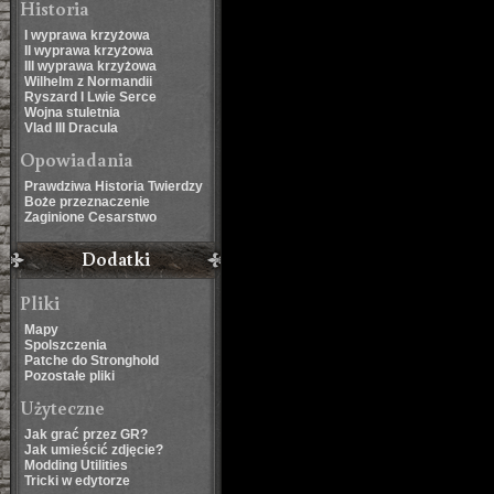
Historia
I wyprawa krzyżowa
II wyprawa krzyżowa
III wyprawa krzyżowa
Wilhelm z Normandii
Ryszard I Lwie Serce
Wojna stuletnia
Vlad III Dracula
Opowiadania
Prawdziwa Historia Twierdzy
Boże przeznaczenie
Zaginione Cesarstwo
Dodatki
Pliki
Mapy
Spolszczenia
Patche do Stronghold
Pozostałe pliki
Użyteczne
Jak grać przez GR?
Jak umieścić zdjęcie?
Modding Utilities
Tricki w edytorze