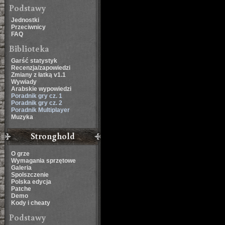
Podstawy
Jednostki
Przeciwnicy
FAQ
Biblioteka
Garść statystyk
Recenzja/zapowiedzi
Zmiany z łatką v1.1
Wywiady
Arabskie wypowiedzi
Poradnik gry cz. 1
Poradnik gry cz. 2
Poradnik Multiplayer
Muzyka
Stronghold
O grze
Wymagania sprzętowe
Galeria
Spolszczenie
Polska edycja
Patche
Demo
Kody i cheaty
Podstawy