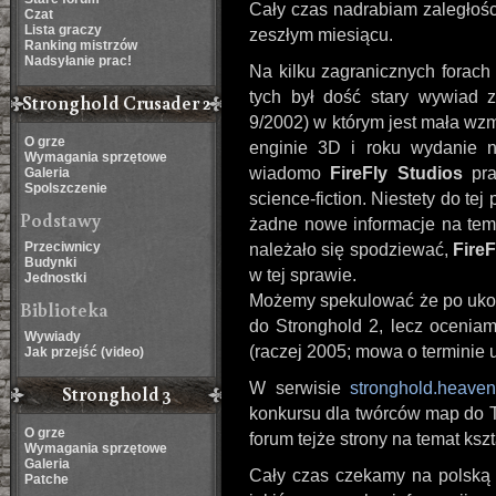
Cały czas nadrabiam zaległości
Czat
Lista graczy
zeszłym miesiącu.
Ranking mistrzów
Nadsyłanie prac!
Na kilku zagranicznych forach
tych był dość stary wywiad
Stronghold Crusader 2
9/2002) w którym jest mała wz
O grze
enginie 3D i roku wydanie n
Wymagania sprzętowe
wiadomo
FireFly Studios
pra
Galeria
Spolszczenie
science-fiction. Niestety do te
Podstawy
żadne nowe informacje na temat
Przeciwnicy
należało się spodziewać,
FireF
Budynki
w tej sprawie.
Jednostki
Możemy spekulować że po ukoń
Biblioteka
do Stronghold 2, lecz oceniam
Wywiady
(raczej 2005; mowa o terminie 
Jak przejść (video)
W serwisie
stronghold.heave
Stronghold 3
konkursu dla twórców map do Tw
O grze
forum tejże strony na temat ksz
Wymagania sprzętowe
Galeria
Cały czas czekamy na polską
Patche