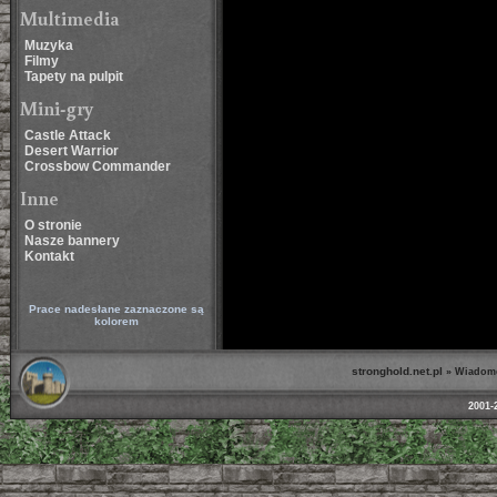
Multimedia
Muzyka
Filmy
Tapety na pulpit
Mini-gry
Castle Attack
Desert Warrior
Crossbow Commander
Inne
O stronie
Nasze bannery
Kontakt
Prace nadesłane zaznaczone są
kolorem
stronghold.net.pl
»
Wiadom
2001-