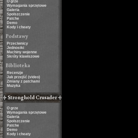
O grze
Wymagania sprzętowe
Galeria
Spolszczenie
Patche
Demo
Kody i cheaty
Podstawy
Przeciwnicy
Jednostki
Machiny wojenne
Skróty klawiszowe
Biblioteka
Recenzje
Jak przejść (video)
Zmiany z patchami
Muzyka
Stronghold Crusader
O grze
Wymagania sprzętowe
Galeria
Spolszczenie
Patche
Demo
Kody i cheaty