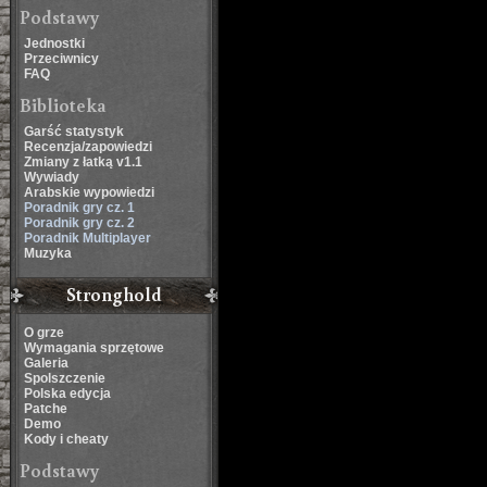
Podstawy
Jednostki
Przeciwnicy
FAQ
Biblioteka
Garść statystyk
Recenzja/zapowiedzi
Zmiany z łatką v1.1
Wywiady
Arabskie wypowiedzi
Poradnik gry cz. 1
Poradnik gry cz. 2
Poradnik Multiplayer
Muzyka
Stronghold
O grze
Wymagania sprzętowe
Galeria
Spolszczenie
Polska edycja
Patche
Demo
Kody i cheaty
Podstawy