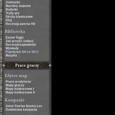
Jednostki
Machiny wojenne
Budynki
Tryby gry
Skróty klawiszowe
FAQ
Recenzja patcha HD
Biblioteka
Easter Eggs
Jak przejść (video)
Recenzje/zapowiedzi
Wywiady
Pojedynek SH vs SH C
Muzyka
Prace graczy
Edytor map
Prace w edytorze
Mapy graczy
Mapy konkursowe I
Mapy konkursowe II
Kampanie
Amor Patriae Nostra Lex
Dodatkowa kampania