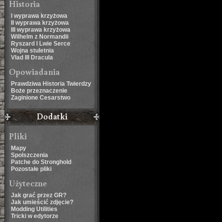
Historia
I wyprawa krzyżowa
II wyprawa krzyżowa
III wyprawa krzyżowa
Wilhelm z Normandii
Ryszard I Lwie Serce
Wojna stuletnia
Vlad III Dracula
Opowiadania
Prawdziwa Historia Twierdzy
Boże przeznaczenie
Zaginione Cesarstwo
Dodatki
Pliki
Mapy
Spolszczenia
Patche do Stronghold
Pozostałe pliki
Użyteczne
Jak grać przez GR?
Jak umieścić zdjęcie?
Modding Utilities
Tricki w edytorze