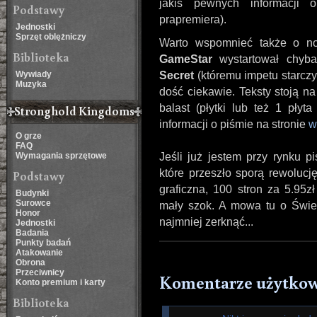
jakiś pewnych informacji 
Podstawy
prapremiera).
Jednostki
Sprzęt oblężniczy
Warto wspomnieć także o no
Biblioteka
GameStar
wystartował chyb
Wywiady
Secret
(któremu impetu starczył
Muzyka
dość ciekawie. Teksty stoją n
balast (płytki lub też 1 pły
Stronghold Kingdoms
informacji o piśmie na stronie
w
O grze
FAQ
Wymagania sprzętowe
Jeśli już jestem przy rynku 
które przeszło sporą rewolucję
Podstawy
graficzna, 100 stron za 5.95z
Budynki
Surowce
mały szok. A mowa tu o Świe
Honor
najmniej zerknąć...
Jednostki
Badania
Punkty badań
Atakowanie
Obrona
Przeciwnicy
Komentarze użytko
Konto premium i karty
Biblioteka