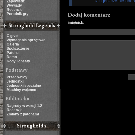
Nikt jeszcze nie dod
Zapowiedź
Wywiady
Recenzje
Dodaj komentarz
Poradnik gry
imię/nick:
Stronghold Legends
O grze
Wymagania sprzętowe
Galeria
Spolszczenie
Patche
Demo
Kody i cheaty
Podstawy
Przeciwnicy
Jednostki
Jednostki specjalne
Machiny wojenne
Biblioteka
Nagrody w wersji 1.2
Recenzje
Zmiany z patchami
Stronghold 2