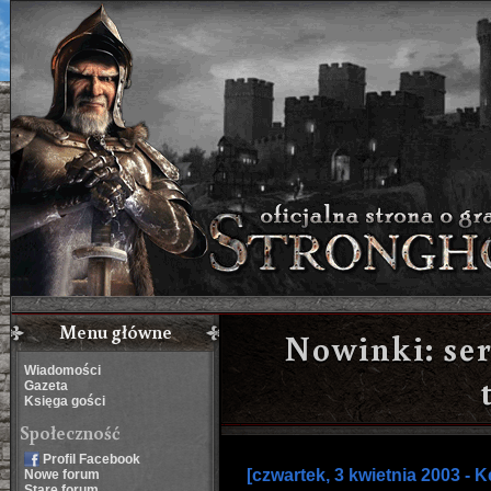
Menu główne
Nowinki: ser
Wiadomości
Gazeta
Księga gości
Społeczność
Profil Facebook
[czwartek, 3 kwietnia 2003 - K
Nowe forum
Stare forum