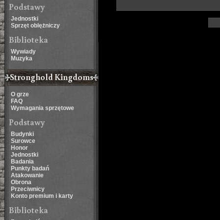
Podstawy
Jednostki
Sprzęt oblężniczy
Biblioteka
Wywiady
Muzyka
Stronghold Kingdoms
O grze
FAQ
Wymagania sprzętowe
Podstawy
Budynki
Surowce
Honor
Jednostki
Badania
Punkty badań
Atakowanie
Obrona
Przeciwnicy
Konto premium i karty
Biblioteka