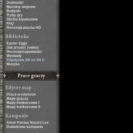
Jednostki
Machiny wojenne
Budynki
Tryby gry
Skróty klawiszowe
FAQ
Recenzja patcha HD
Biblioteka
Easter Eggs
Jak przejść (video)
Recenzje/zapowiedzi
Wywiady
Pojedynek SH vs SH C
Muzyka
Prace graczy
Edytor map
Prace w edytorze
Mapy graczy
Mapy konkursowe I
Mapy konkursowe II
Kampanie
Amor Patriae Nostra Lex
Dodatkowa kampania