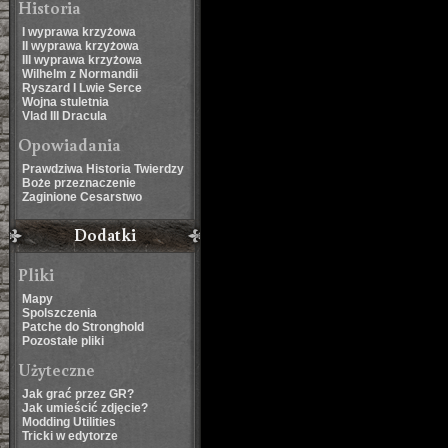
Historia
I wyprawa krzyżowa
II wyprawa krzyżowa
III wyprawa krzyżowa
Wilhelm z Normandii
Ryszard I Lwie Serce
Wojna stuletnia
Vlad III Dracula
Opowiadania
Prawdziwa Historia Twierdzy
Boże przeznaczenie
Zaginione Cesarstwo
Dodatki
Pliki
Mapy
Spolszczenia
Patche do Stronghold
Pozostałe pliki
Użyteczne
Jak grać przez GR?
Jak umieścić zdjęcie?
Modding Utilities
Tricki w edytorze