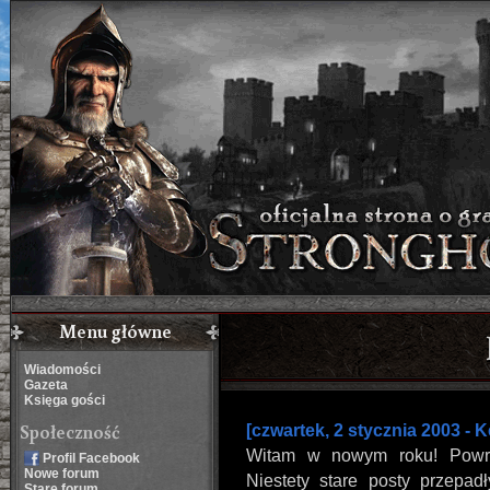
Menu główne
Wiadomości
Gazeta
Księga gości
Społeczność
[czwartek, 2 stycznia 2003 - K
Witam w nowym roku! Powró
Profil Facebook
Nowe forum
Niestety stare posty przepa
Stare forum