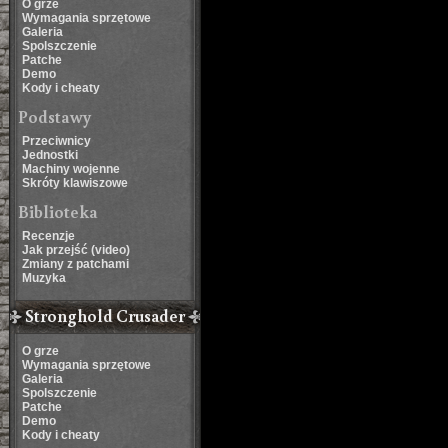
O grze
Wymagania sprzętowe
Galeria
Spolszczenie
Patche
Demo
Kody i cheaty
Podstawy
Przeciwnicy
Jednostki
Machiny wojenne
Skróty klawiszowe
Biblioteka
Recenzje
Jak przejść (video)
Zmiany z patchami
Muzyka
Stronghold Crusader
O grze
Wymagania sprzętowe
Galeria
Spolszczenie
Patche
Demo
Kody i cheaty