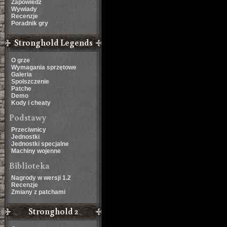
Zapowiedź
Wywiady
Recenzje
Poradnik gry
Stronghold Legends
O grze
Wymagania sprzętowe
Galeria
Spolszczenie
Patche
Demo
Kody i cheaty
Podstawy
Przeciwnicy
Jednostki
Jednostki specjalne
Machiny wojenne
Biblioteka
Nagrody w wersji 1.2
Recenzje
Zmiany z patchami
Stronghold 2