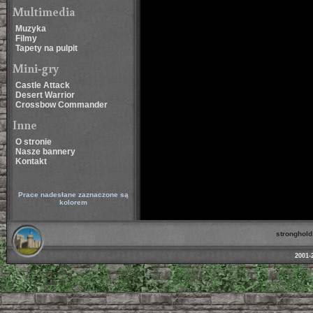
Multimedia
Muzyka
Filmy
Tapety na pulpit
Mini-gry
Castle Attack
Desert Warrior
Crossbow Commander
Inne
O stronie
Nasze bannery
Kontakt
Prace nadesłane zaznaczone są
kolorem
stronghold.
2001-