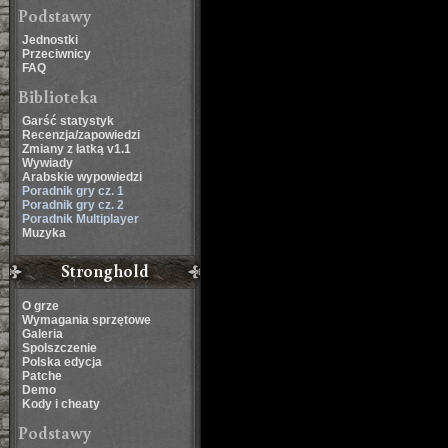
Podstawy
Jednostki
Przeciwnicy
FAQ
Biblioteka
Garść statystyk
Recenzja/zapowiedzi
Zmiany z łatką v1.1
Wywiady
Arabskie wypowiedzi
Poradnik gry cz. 1
Poradnik gry cz. 2
Poradnik Multiplayer
Muzyka
Stronghold
O grze
Wymagania sprzętowe
Galeria
Spolszczenie
Polska edycja
Patche
Demo
Kody i cheaty
Podstawy