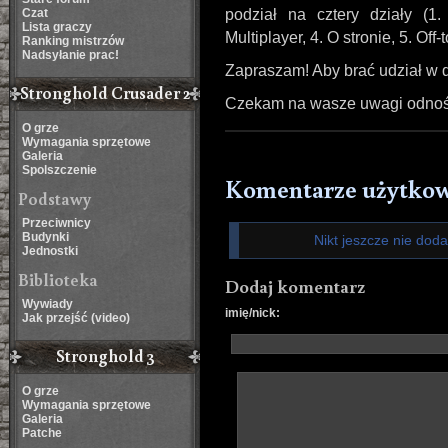
Czat
podział na cztery działy (1.
Lista graczy
Multiplayer, 4. O stronie, 5. Off-t
Ranking mistrzów
Nadsyłanie prac!
Zapraszam! Aby brać udział w d
Stronghold Crusader 2
Czekam na wasze uwagi odnośni
O grze
Wymagania sprzętowe
Galeria
Spolszczenie
Komentarze użytko
Podstawy
Przeciwnicy
Budynki
Nikt jeszcze nie dod
Jednostki
Biblioteka
Dodaj komentarz
Wywiady
imię/nick:
Jak przejść (video)
Stronghold 3
O grze
Wymagania sprzętowe
Galeria
Patche