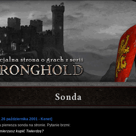
Sonda
, 26 października 2001 - Kenet]
 pierwsza sonda na stronie. Pytanie brzmi:
mierzasz kupić Twierdzę?